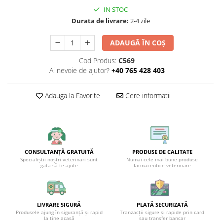
IN STOC
Durata de livrare:
2-4 zile
ADAUGĂ ÎN COȘ
Cod Produs:
C569
Ai nevoie de ajutor?
+40 765 428 403
Adauga la Favorite
Cere informatii
CONSULTANȚĂ GRATUITĂ
PRODUSE DE CALITATE
Specialiștii noștri veterinari sunt
Numai cele mai bune produse
gata să te ajute
farmaceutice veterinare
LIVRARE SIGURĂ
PLATĂ SECURIZATĂ
Produsele ajung în siguranță și rapid
Tranzacții sigure și rapide prin card
la tine acasă
sau transfer bancar