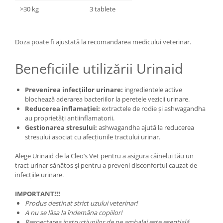
>30 kg
3 tablete
Doza poate fi ajustată la recomandarea medicului veterinar.
Beneficiile utilizării Urinaid
Prevenirea infecțiilor urinare:
ingredientele active
blochează aderarea bacteriilor la peretele vezicii urinare.
Reducerea inflamației:
extractele de rodie și ashwagandha
au proprietăți antiinflamatorii.
Gestionarea stresului:
ashwagandha ajută la reducerea
stresului asociat cu afecțiunile tractului urinar.
Alege Urinaid de la Cleo’s Vet pentru a asigura câinelui tău un
tract urinar sănătos și pentru a preveni disconfortul cauzat de
infecțiile urinare.
IMPORTANT!!!
Produs destinat strict uzului veterinar!
A nu se lăsa la îndemâna copiilor!
Respectarea instrucțiunilor de pe ambalaj este esențială.