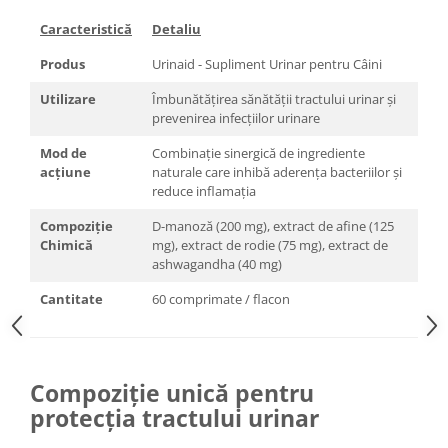
Caracteristică
Detaliu
Produs
Urinaid - Supliment Urinar pentru Câini
Utilizare
Îmbunătățirea sănătății tractului urinar și
prevenirea infecțiilor urinare
Mod de
Combinație sinergică de ingrediente
acțiune
naturale care inhibă aderența bacteriilor și
reduce inflamația
Compoziție
D-manoză (200 mg), extract de afine (125
Chimică
mg), extract de rodie (75 mg), extract de
ashwagandha (40 mg)
Cantitate
60 comprimate / flacon
Compoziție unică pentru
protecția tractului urinar