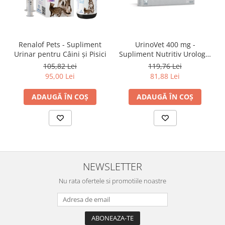
Renalof Pets - Supliment
UrinoVet 400 mg -
Urinar pentru Câini și Pisici
Supliment Nutritiv Urologic
pentru Câini
105,82 Lei
119,76 Lei
95,00 Lei
81,88 Lei
ADAUGĂ ÎN COȘ
ADAUGĂ ÎN COȘ
NEWSLETTER
Nu rata ofertele si promotiile noastre