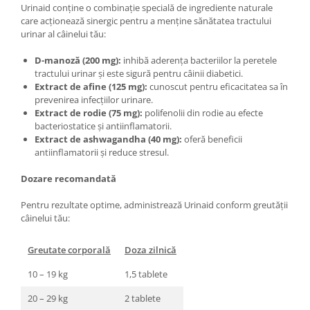
Urinaid conține o combinație specială de ingrediente naturale
care acționează sinergic pentru a menține sănătatea tractului
urinar al câinelui tău:
D-manoză (200 mg):
inhibă aderența bacteriilor la peretele
tractului urinar și este sigură pentru câinii diabetici.
Extract de afine (125 mg):
cunoscut pentru eficacitatea sa în
prevenirea infecțiilor urinare.
Extract de rodie (75 mg):
polifenolii din rodie au efecte
bacteriostatice și antiinflamatorii.
Extract de ashwagandha (40 mg):
oferă beneficii
antiinflamatorii și reduce stresul.
Dozare recomandată
Pentru rezultate optime, administrează Urinaid conform greutății
câinelui tău:
Greutate corporală
Doza zilnică
10 – 19 kg
1,5 tablete
20 – 29 kg
2 tablete