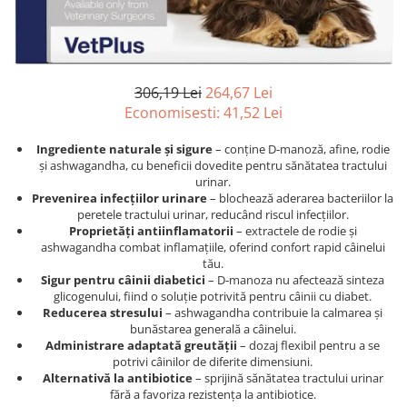
Afecțiuni hepatice
Afecțiuni hepatice
Afecțiuni neurologice
Afecțiuni neurologice
Afecțiuni oftalmice
Afecțiuni oftalmice
Afecțiuni oncologice
Afecțiuni oncologice
306,19 Lei
264,67 Lei
Afecțiuni otice
Afecțiuni otice
Economisesti:
41,52
Lei
Afecțiuni renale și urinare
Afecțiuni respiratorii
Afecțiuni respiratorii
Afecțiuni renale și urinare
Ingrediente naturale și sigure
– conține D-manoză, afine, rodie
și ashwagandha, cu beneficii dovedite pentru sănătatea tractului
Suplimente
Suplimente
urinar.
Prevenirea infecțiilor urinare
– blochează aderarea bacteriilor la
Suplimente nutritive
Suplimente nutritive
peretele tractului urinar, reducând riscul infecțiilor.
Vitamine și minerale
Vitamine și minerale
Proprietăți antiinflamatorii
– extractele de rodie și
ashwagandha combat inflamațiile, oferind confort rapid câinelui
Hrană
Hrană
tău.
Hrană umedă
Hrană umedă
Sigur pentru câinii diabetici
– D-manoza nu afectează sinteza
glicogenului, fiind o soluție potrivită pentru câinii cu diabet.
Hrană uscată
Hrană uscată
Reducerea stresului
– ashwagandha contribuie la calmarea și
Recompense și snack-uri
Igienă
bunăstarea generală a câinelui.
Administrare adaptată greutății
– dozaj flexibil pentru a se
Igienă
Așternut Tofu / Nisip
potrivi câinilor de diferite dimensiuni.
Igienă orală
Igienă orală
Alternativă la antibiotice
– sprijină sănătatea tractului urinar
fără a favoriza rezistența la antibiotice.
Șampoane și balsamuri
Șampoane și balsamuri