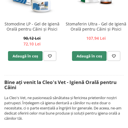
Afecțiuni hepatice
Afecțiuni hepatice
Afecțiuni neurologice
Afecțiuni neurologice
Afecțiuni oftalmice
Afecțiuni oftalmice
Stomodine LP - Gel de Igienă
Stomaferin Ultra - Gel de Igienă
Afecțiuni oncologice
Afecțiuni oncologice
Orală pentru Câini și Pisici
Orală pentru Câini și Pisici
Afecțiuni otice
Afecțiuni otice
90,12 Lei
107,94 Lei
Afecțiuni renale și urinare
Afecțiuni respiratorii
72,10 Lei
Afecțiuni respiratorii
Afecțiuni renale și urinare
Suplimente
Suplimente
Adaugă în coș
Adaugă în coș
Suplimente nutritive
Suplimente nutritive
Vitamine și minerale
Vitamine și minerale
Hrană
Hrană
Bine ați venit la Cleo's Vet - Igienă Orală pentru
Hrană umedă
Hrană umedă
Câini
Hrană uscată
Hrană uscată
La Cleo's Vet, ne pasionează sănătatea și fericirea prietenilor noștri
Recompense și snack-uri
Igienă
patrupezi. Înțelegem că igiena dentară a câinilor nu este doar o
necesitate, ci o parte esențială a îngrijirii lor generale. De aceea, ne-am
Igienă
Așternut Tofu / Nisip
dedicat oferirii celor mai bune produse și soluții pentru igiena orală a
Igienă orală
Igienă orală
câinilor tăi.
Șampoane și balsamuri
Șampoane și balsamuri