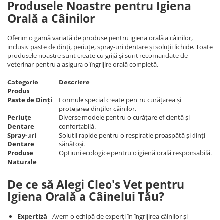
Produsele Noastre pentru Igiena
Orală a Câinilor
Oferim o gamă variată de produse pentru igiena orală a câinilor,
inclusiv paste de dinți, periuțe, spray-uri dentare și soluții lichide. Toate
produsele noastre sunt create cu grijă și sunt recomandate de
veterinar pentru a asigura o îngrijire orală completă.
Categorie
Descriere
Produs
Paste de Dinți
Formule special create pentru curățarea și
protejarea dinților câinilor.
Periuțe
Diverse modele pentru o curățare eficientă și
Dentare
confortabilă.
Spray-uri
Soluții rapide pentru o respirație proaspătă și dinți
Dentare
sănătoși.
Produse
Opțiuni ecologice pentru o igienă orală responsabilă.
Naturale
De ce să Alegi Cleo's Vet pentru
Igiena Orală a Câinelui Tău?
Expertiză
- Avem o echipă de experți în îngrijirea câinilor și