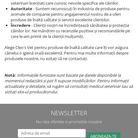
veterinari licențiați care cunosc nevoile specifice ale câinilor.
Autoritate
- Suntem recunoscuți în industria de produse pentru
animale de companie pentru angajamentul nostru de a oferi
produse de înaltă calitate și servicii excelente clienților.
Încredere
- Clienții noștri ne încredințează sănătatea și protecția
câinilor lor. Ne mândrim cu recenziile pozitive și recomandările pe
care le-am primit de la clienții mulțumiți.
Alege Cleo's Vet pentru produse de înaltă calitate care îți vor asigura
câinelui o igienă orală excelentă. Pentru mai multe informații despre
produsele noastre, nu ezitați să ne contactați.
Notă:
Informațiile furnizate sunt bazate pe datele disponibile la
momentul redactării și pot fi supuse modificărilor. Pentru informații
actualizate și detaliate, vă rugăm să consultați medicul veterinar sau să
vizitați site-ul producătorului.
NEWSLETTER
Nu rata ofertele si promotiile noastre