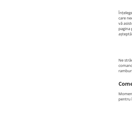
Înțeleg
care nec
vă asist
pagina 
așteptă
Ne stră
comanda
ramburs
Come
Momenta
pentru 