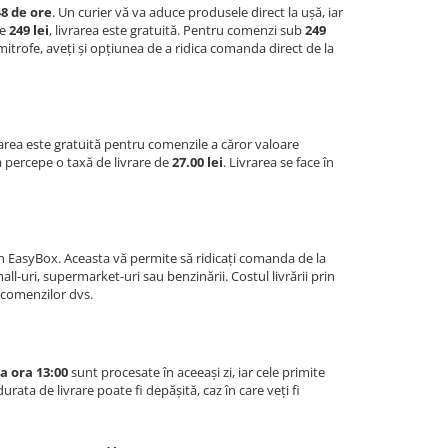
48 de ore
. Un curier vă va aduce produsele direct la ușă, iar
te
249 lei
, livrarea este gratuită. Pentru comenzi sub
249
mitrofe, aveți și opțiunea de a ridica comanda direct de la
area este gratuită pentru comenzile a căror valoare
va percepe o taxă de livrare de
27.00 lei
. Livrarea se face în
prin EasyBox. Aceasta vă permite să ridicați comanda de la
 mall-uri, supermarket-uri sau benzinării. Costul livrării prin
a comenzilor dvs.
a ora 13:00
sunt procesate în aceeași zi, iar cele primite
rata de livrare poate fi depășită, caz în care veți fi