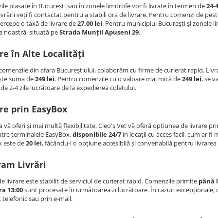
e plasate în București sau în zonele limitrofe vor fi livrate în termen de
24-
livrării veți fi contactat pentru a stabili ora de livrare. Pentru comenzi de pes
percepe o taxă de livrare de
27.00 lei
. Pentru municipiul București și zonele li
a noastră, situată pe
Strada Munții Apuseni 29
.
re în Alte Localități
comenzile din afara Bucureștiului, colaborăm cu firme de curierat rapid. Livr
ște suma de
249 lei
. Pentru comenzile cu o valoare mai mică de
249 lei
, se 
e 2-4 zile lucrătoare de la expedierea coletului.
re prin EasyBox
 vă oferi și mai multă flexibilitate, Cleo's Vet vă oferă opțiunea de livrare 
ntre terminalele EasyBox,
disponibile 24/7
în locații cu acces facil, cum ar fi
x este de
20 lei
, făcându-l o opțiune accesibilă și convenabilă pentru livrare
ram Livrări
e livrare este stabilit de serviciul de curierat rapid. Comenzile primite
până l
ra 13:00
sunt procesate în următoarea zi lucrătoare. În cazuri excepționale, du
telefonic sau prin e-mail.