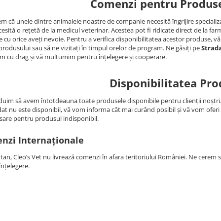
Comenzi pentru Produse
em că unele dintre animalele noastre de companie necesită îngrijire specializ
esită o rețetă de la medicul veterinar. Acestea pot fi ridicate direct de la f
e cu orice aveți nevoie. Pentru a verifica disponibilitatea acestor produse, v
produsului sau să ne vizitați în timpul orelor de program. Ne găsiți pe
Strad
m cu drag și vă mulțumim pentru înțelegere și cooperare.
Disponibilitatea Pro
duim să avem întotdeauna toate produsele disponibile pentru clienții noștri. C
t nu este disponibil, vă vom informa cât mai curând posibil și vă vom oferi 
are pentru produsul indisponibil.
nzi Internaționale
n, Cleo’s Vet nu livrează comenzi în afara teritoriului României. Ne cerem
înțelegere.