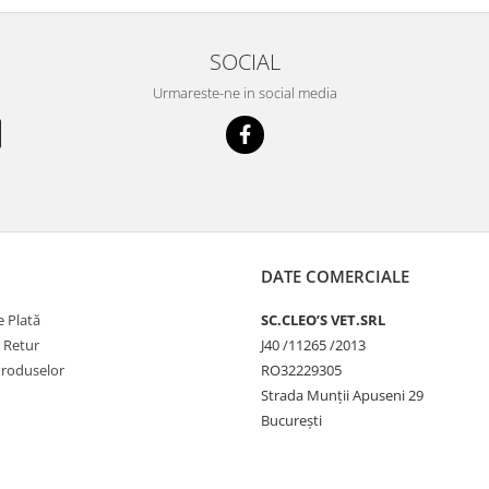
SOCIAL
Urmareste-ne in social media
DATE COMERCIALE
 Plată
SC.CLEO’S VET.SRL
e Retur
J40 /11265 /2013
Produselor
RO32229305
Strada Munții Apuseni 29
București