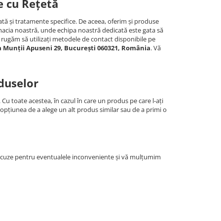
 cu Rețetă
ată și tratamente specifice. De aceea, oferim și produse
armacia noastră, unde echipa noastră dedicată este gata să
ă rugăm să utilizați metodele de contact disponibile pe
a Munții Apuseni 29, București 060321, România
. Vă
duselor
u toate acestea, în cazul în care un produs pe care l-ați
opțiunea de a alege un alt produs similar sau de a primi o
 scuze pentru eventualele inconveniente și vă mulțumim