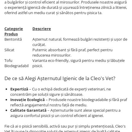
a bulgărilor și control eficient al mirosurilor. Produsele noastre asigură
o experiență igienică de durată și ușurează întreținerea zilnică a litierei,
oferind astfel un mediu curat și sănătos pentru pisica ta.
Categorie
Descriere
Produs
Bentonită
Așternut natural, formează bulgări rezistenți și ușor de
curățat.
Silicat
Puternic absorbant și fără praf, perfect pentru
reducerea mirosurilor.
Tofu
Varianta eco-friendly, sigură pentru mediu și lăbuțele
Biodegradabil
pisicii.
De ce să Alegi Așternutul Igienic de la Cleo's Vet?
Expertiză
– Cu o echipă dedicată de experți veterinari, ne
concentrăm pe soluții sigure și sănătoase.
Inovație Ecologică
– Produsele noastre biodegradabile și fără praf
reflectă angajamentul nostru față de mediu.
Calitate Garantată
– Așternuturile sunt alese special pentru a
asigura confortul pisicii și un control eficient al igienei.
Fie că ai o pisică sensibilă, activă sau pur și simplu pretențioasă, Cleo's
Vet îți pune la dispoziție soluții de așternut igienic de înaltă calitate,