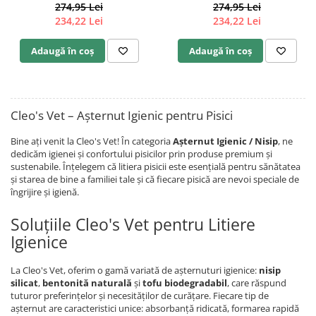
274,95 Lei
274,95 Lei
234,22 Lei
234,22 Lei
Adaugă în coș
Adaugă în coș
Cleo's Vet – Așternut Igienic pentru Pisici
Bine ați venit la Cleo's Vet! În categoria
Așternut Igienic / Nisip
, ne
dedicăm igienei și confortului pisicilor prin produse premium și
sustenabile. Înțelegem că litiera pisicii este esențială pentru sănătatea
și starea de bine a familiei tale și că fiecare pisică are nevoi speciale de
îngrijire și igienă.
Soluțiile Cleo's Vet pentru Litiere
Igienice
La Cleo's Vet, oferim o gamă variată de așternuturi igienice:
nisip
silicat
,
bentonită naturală
și
tofu biodegradabil
, care răspund
tuturor preferințelor și necesităților de curățare. Fiecare tip de
așternut are caracteristici unice: absorbanță ridicată, formarea rapidă