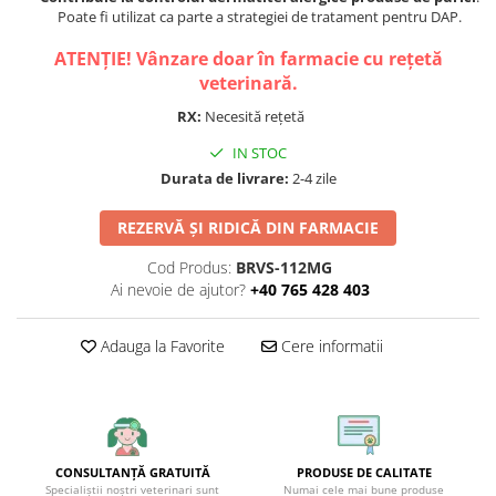
Poate fi utilizat ca parte a strategiei de tratament pentru DAP.
ATENȚIE! Vânzare doar în farmacie cu rețetă
veterinară.
RX:
Necesită rețetă
IN STOC
Durata de livrare:
2-4 zile
REZERVĂ ȘI RIDICĂ DIN FARMACIE
Cod Produs:
BRVS-112MG
Ai nevoie de ajutor?
+40 765 428 403
Adauga la Favorite
Cere informatii
CONSULTANȚĂ GRATUITĂ
PRODUSE DE CALITATE
Specialiștii noștri veterinari sunt
Numai cele mai bune produse