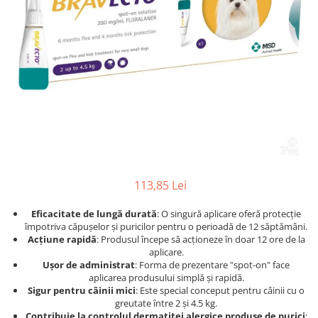
Afecțiuni hepatice
Afecțiuni hepatice
Afecțiuni neurologice
Afecțiuni neurologice
Afecțiuni oftalmice
Afecțiuni oftalmice
Afecțiuni oncologice
Afecțiuni oncologice
Afecțiuni otice
Afecțiuni otice
Afecțiuni renale și urinare
Afecțiuni respiratorii
Afecțiuni respiratorii
Afecțiuni renale și urinare
Suplimente
Suplimente
Suplimente nutritive
Suplimente nutritive
Vitamine și minerale
Vitamine și minerale
113,85 Lei
Hrană
Hrană
Eficacitate de lungă durată
: O singură aplicare oferă protecție
Hrană umedă
Hrană umedă
împotriva căpușelor și puricilor pentru o perioadă de 12 săptămâni.
Hrană uscată
Hrană uscată
Acțiune rapidă
: Produsul începe să acționeze în doar 12 ore de la
Recompense și snack-uri
Igienă
aplicare.
Ușor de administrat
: Forma de prezentare "spot-on" face
Igienă
Așternut Tofu / Nisip
aplicarea produsului simplă și rapidă.
Sigur pentru câinii mici
: Este special conceput pentru câinii cu o
Igienă orală
Igienă orală
greutate între 2 și 4.5 kg.
Șampoane și balsamuri
Șampoane și balsamuri
Contribuie la controlul dermatitei alergice produse de purici
: