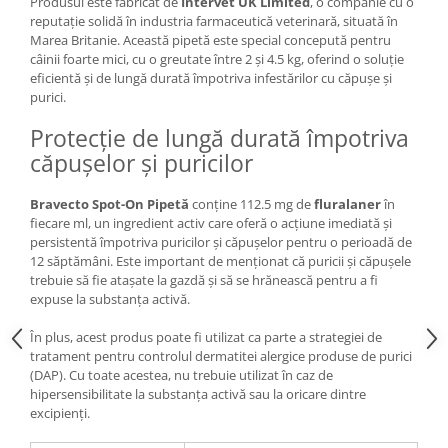
Produsul este fabricat de
Intervet UK Limited
, o companie cu o
reputație solidă în industria farmaceutică veterinară, situată în
Marea Britanie. Această pipetă este special concepută pentru
câinii foarte mici, cu o greutate între 2 și 4.5 kg, oferind o soluție
eficientă și de lungă durată împotriva infestărilor cu căpușe și
purici.
Protecție de lungă durată împotriva
căpușelor și puricilor
Bravecto Spot-On Pipetă
conține 112.5 mg de
fluralaner
în
fiecare ml, un ingredient activ care oferă o acțiune imediată și
persistentă împotriva puricilor și căpușelor pentru o perioadă de
12 săptămâni. Este important de menționat că puricii și căpușele
trebuie să fie atașate la gazdă și să se hrănească pentru a fi
expuse la substanța activă.
În plus, acest produs poate fi utilizat ca parte a strategiei de
tratament pentru controlul dermatitei alergice produse de purici
(DAP). Cu toate acestea, nu trebuie utilizat în caz de
hipersensibilitate la substanța activă sau la oricare dintre
excipienți.