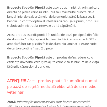
Bravecto Spot-On Pipetă
este ușor de administrat, prin aplicare
directă pe pielea câinelui într-unul sau mai multe puncte, de-a
lungul liniei dorsale a câinelui de la omoplat până la baza cozii.
Pentru un control optim al infestării cu căpușe și purici, produsul
trebuie administrat la intervale de 12 săptămâni.
Acest produs este disponibil în unități de doză pe pipetă din folie
de aluminiu / polipropilenă laminat, închisă cu un capac HDPE și
ambalată într-un plic din folie de aluminiu laminat. Fiecare cutie
de carton conține 1 sau 2 pipete.
Bravecto Spot-On Pipetă
este un produs de încredere, cu o
eficiență dovedită, care îți va ajuta câinele să se bucure de o viață
fără grija căpușelor și puricilor.
ATENȚIE!!!
Acest produs poate fi cumpărat numai
pe bază de rețetă medicală eliberată de un medic
veterinar.
Notă:
Informațiile prezentate aici sunt bazate pe cercetări
științifice și sunt destinate să ajute la înțelegerea generală a