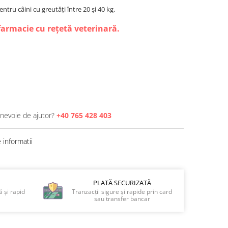
pentru câini cu greutăți între 20 și 40 kg.
farmacie cu rețetă veterinară.
 nevoie de ajutor?
+40 765 428 403
informatii
PLATĂ SECURIZATĂ
 și rapid
Tranzacții sigure și rapide prin card
sau transfer bancar