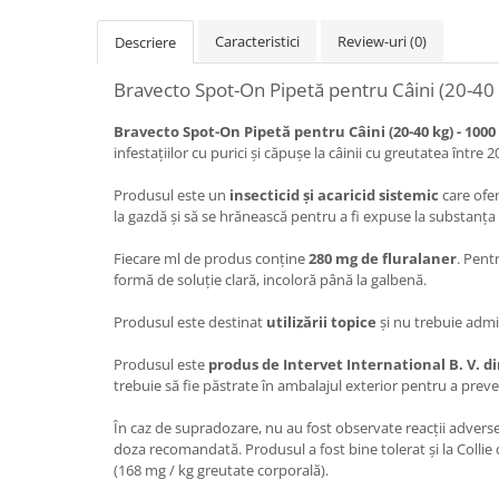
Caracteristici
Review-uri
(0)
Descriere
Bravecto Spot-On Pipetă pentru Câini (20-40 kg
Bravecto Spot-On Pipetă pentru Câini (20-40 kg) - 100
infestațiilor cu purici și căpușe la câinii cu greutatea între 20
Produsul este un
insecticid și acaricid sistemic
care ofer
la gazdă și să se hrănească pentru a fi expuse la substanța a
Fiecare ml de produs conține
280 mg de fluralaner
. Pent
formă de soluție clară, incoloră până la galbenă.
Produsul este destinat
utilizării topice
și nu trebuie admin
Produsul este
produs de Intervet International B. V. d
trebuie să fie păstrate în ambalajul exterior pentru a prev
În caz de supradozare, nu au fost observate reacții adverse
doza recomandată. Produsul a fost bine tolerat și la Colli
(168 mg / kg greutate corporală).