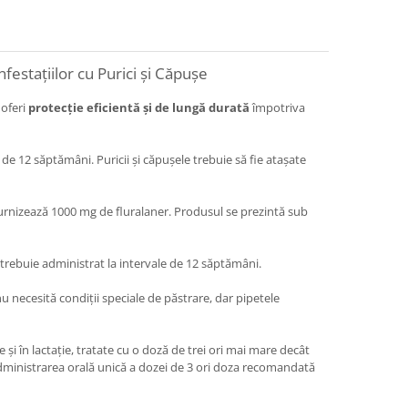
festațiilor cu Purici și Căpușe
 oferi
protecție eficientă și de lungă durată
împotriva
de 12 săptămâni. Puricii și căpușele trebuie să fie atașate
e furnizează 1000 mg de fluralaner. Produsul se prezintă sub
l trebuie administrat la intervale de 12 săptămâni.
u necesită condiții speciale de păstrare, dar pipetele
i în lactație, tratate cu o doză de trei ori mai mare decât
administrarea orală unică a dozei de 3 ori doza recomandată