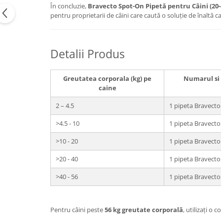
În concluzie,
Bravecto Spot-On Pipetă pentru Câini (20-4
pentru proprietarii de câini care caută o soluție de înaltă c
Detalii Produs
Greutatea corporala (kg) pe
Numarul si 
caine
2 – 4.5
1 pipeta Bravecto
>4.5 - 10
1 pipeta Bravect
>10 - 20
1 pipeta Bravect
>20 - 40
1 pipeta Bravect
>40 - 56
1 pipeta Bravect
Pentru câini peste
56 kg greutate corporală
, utilizați o