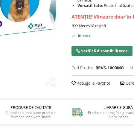
câinelui.
Versatilitate
: Poate fi utilizat 
ATENȚIE! Vânzare doar în 
RX:
Necesită rețetă
In stoc
Verifică disponibilitatea
Cod Produs:
BRVS-1000MG
Ai
Adauga la Favorite
Cere 
PRODUSE DE CALITATE
LIVRARE SIGURĂ
Numai cele mai bune produse
Produsele ajung în siguranță
farmaceutice veterinare
la tine acasă