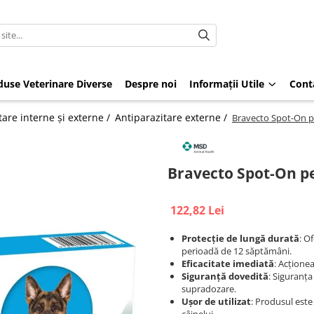
duse Veterinare Diverse
Despre noi
Informații Utile
Cont
tare interne și externe /
Antiparazitare externe /
Bravecto Spot-On pe
Bravecto Spot-On pe
122,82 Lei
Protecție de lungă durată
: O
perioadă de 12 săptămâni.
Eficacitate imediată
: Acționea
Siguranță dovedită
: Siguranța
supradozare.
Ușor de utilizat
: Produsul este 