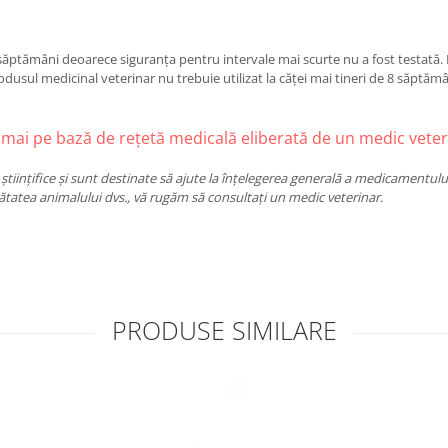
 săptămâni deoarece siguranța pentru intervale mai scurte nu a fost testată.
odusul medicinal veterinar nu trebuie utilizat la căței mai tineri de 8 săptăm
ai pe bază de rețetă medicală eliberată de un medic veter
științifice și sunt destinate să ajute la înțelegerea generală a medicamentulu
ătatea animalului dvs., vă rugăm să consultați un medic veterinar.
PRODUSE SIMILARE