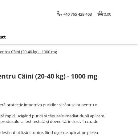
+40 765 428 403
0,00
act
ntru Câini (20-40 kg) - 1000 mg
ntru Câini (20-40 kg) - 1000 mg
feră protecție împotriva puricilor și căpușelor pentru o
ză rapid, ucigând puricii și căpușele imediat după aplicare.
 produsului a fost testată și dovedită, inclusiv în caz de
destinat utilizării topice, fiind ușor de aplicat pe pielea