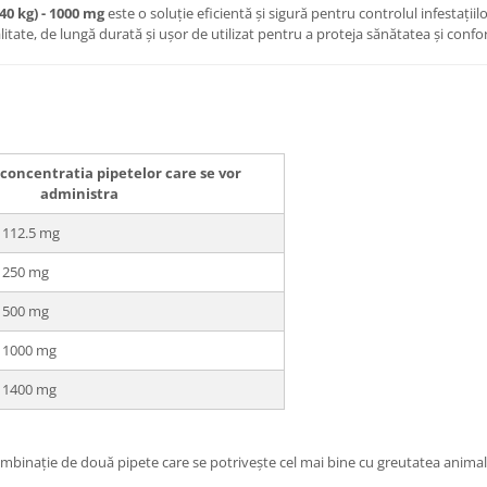
0 kg) - 1000 mg
este o soluție eficientă și sigură pentru controlul infestațiilo
alitate, de lungă durată și ușor de utilizat pentru a proteja sănătatea și conf
concentratia pipetelor care se vor
administra
 112.5 mg
o 250 mg
o 500 mg
o 1000 mg
o 1400 mg
 combinație de două pipete care se potrivește cel mai bine cu greutatea animal