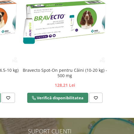
4.5-10 kg)
Bravecto Spot-On pentru Câini (10-20 kg) -
Bravecto Sp
500 mg
128,21 Lei
Verifică disponibilitatea
Verif
SUPORT CLIENTI