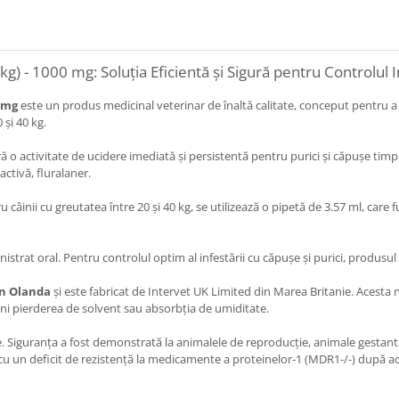
) - 1000 mg: Soluția Eficientă și Sigură pentru Controlul In
0 mg
este un produs medicinal veterinar de înaltă calitate, conceput pentru a
 și 40 kg.
ă o activitate de ucidere imediată și persistentă pentru purici și căpușe timp 
ctivă, fluralaner.
ru câinii cu greutatea între 20 și 40 kg, se utilizează o pipetă de 3.57 ml, car
istrat oral. Pentru controlul optim al infestării cu căpușe și purici, produsu
in Olanda
și este fabricat de Intervet UK Limited din Marea Britanie. Acesta n
eni pierderea de solvent sau absorbția de umiditate.
. Siguranța a fost demonstrată la animalele de reproducție, animale gestante ș
e cu un deficit de rezistență la medicamente a proteinelor-1 (MDR1-/-) după 