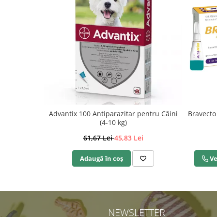
Advantix 100 Antiparazitar pentru Câini
Bravecto 
(4-10 kg)
61,67 Lei
45,83 Lei
Adaugă în coș
Ve
NEWSLETTER