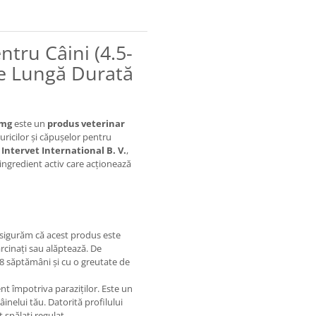
tru Câini (4.5-
de Lungă Durată
 mg
este un
produs veterinar
ricilor și căpușelor pentru
e
Intervet International B. V.
,
 ingredient activ care acționează
 asigurăm că acest produs este
ărcinați sau alăptează. De
 8 săptămâni și cu o greutate de
t împotriva paraziților. Este un
âinelui tău. Datorită profilului
 spălați regulat.