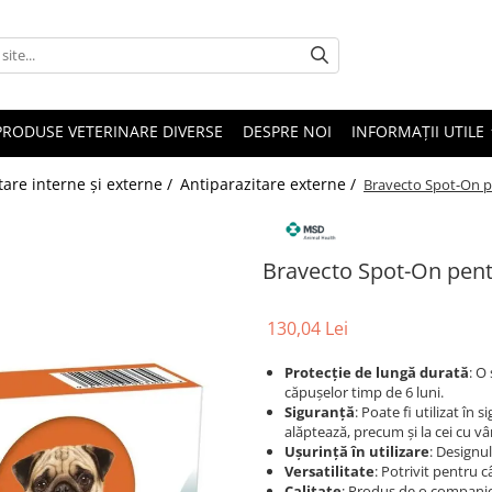
PRODUSE VETERINARE DIVERSE
DESPRE NOI
INFORMAȚII UTILE
tare interne și externe /
Antiparazitare externe /
Bravecto Spot-On pe
Bravecto Spot-On pentr
130,04 Lei
Protecție de lungă durată
: O
căpușelor timp de 6 luni.
Siguranță
: Poate fi utilizat în 
alăptează, precum și la cei cu v
Ușurință în utilizare
: Designul
Versatilitate
: Potrivit pentru c
Calitate
: Produs de o companie