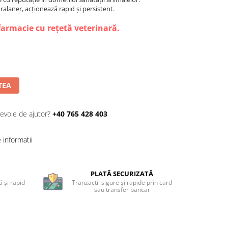
luralaner, acționează rapid și persistent.
farmacie cu rețetă veterinară.
TEA
nevoie de ajutor?
+40 765 428 403
informatii
PLATĂ SECURIZATĂ
 și rapid
Tranzacții sigure și rapide prin card
sau transfer bancar