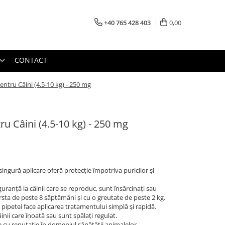
+40 765 428 403
0,00
CONTACT
ntru Câini (4.5-10 kg) - 250 mg
u Câini (4.5-10 kg) - 250 mg
 singură aplicare oferă protecție împotriva puricilor și
siguranță la câinii care se reproduc, sunt însărcinați sau
ârsta de peste 8 săptămâni și cu o greutate de peste 2 kg.
 pipetei face aplicarea tratamentului simplă și rapidă.
âinii care înoată sau sunt spălați regulat.
 cu reputație în domeniul sănătății animalelor.