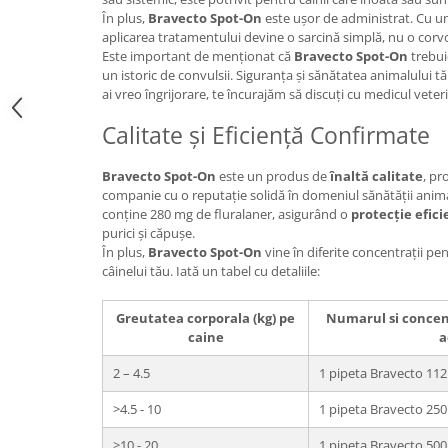
În plus,
Bravecto Spot-On
este ușor de administrat. Cu un
aplicarea tratamentului devine o sarcină simplă, nu o corv
Este important de menționat că
Bravecto Spot-On
trebuie
un istoric de convulsii. Siguranța și sănătatea animalului t
ai vreo îngrijorare, te încurajăm să discuți cu medicul veter
Calitate și Eficiență Confirmate
Bravecto Spot-On
este un produs de
înaltă calitate
, p
companie cu o reputație solidă în domeniul sănătății anima
conține 280 mg de fluralaner, asigurând o
protecție efic
purici și căpușe.
În plus,
Bravecto Spot-On
vine în diferite concentrații pe
câinelui tău. Iată un tabel cu detaliile:
Greutatea corporala (kg) pe
Numarul si concent
caine
a
2 – 4.5
1 pipeta Bravecto 11
>4.5 - 10
1 pipeta Bravecto 25
>10 - 20
1 pipeta Bravecto 50