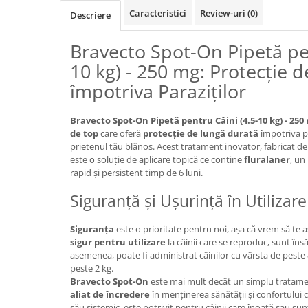
Caracteristici
Review-uri
(0)
Descriere
Bravecto Spot-On Pipetă pen
10 kg) - 250 mg: Protecție 
împotriva Paraziților
Bravecto Spot-On Pipetă pentru Câini (4.5-10 kg) - 250
de top
care oferă
protecție de lungă durată
împotriva pu
prietenul tău blănos. Acest tratament inovator, fabricat d
este o soluție de aplicare topică ce conține
fluralaner
, un
rapid și persistent timp de 6 luni.
Siguranță și Ușurință în Utilizare
Siguranța
este o prioritate pentru noi, așa că vrem să te
sigur pentru utilizare
la câinii care se reproduc, sunt îns
asemenea, poate fi administrat câinilor cu vârsta de peste
peste 2 kg.
Bravecto Spot-On
este mai mult decât un simplu tratamen
aliat de încredere
în menținerea sănătății și confortului c
său sistemic, este potrivit pentru câinii care înoată sau sunt