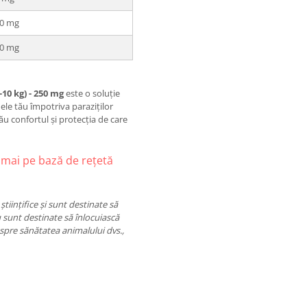
00 mg
00 mg
10 kg) - 250 mg
este o soluție
ele tău împotriva paraziților
tău confortul și protecția de care
mai pe bază de rețetă
tiințifice și sunt destinate să
 sunt destinate să înlocuiască
espre sănătatea animalului dvs.,