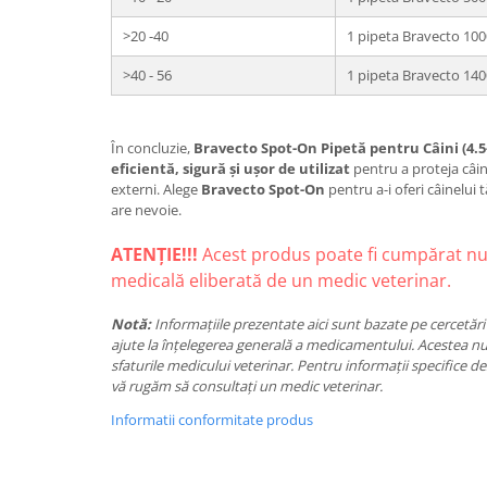
>20 -40
1 pipeta Bravecto 10
>40 - 56
1 pipeta Bravecto 14
În concluzie,
Bravecto Spot-On Pipetă pentru Câini (4.5-
eficientă, sigură și ușor de utilizat
pentru a proteja câin
externi. Alege
Bravecto Spot-On
pentru a-i oferi câinelui 
are nevoie.
ATENȚIE!!!
Acest produs poate fi cumpărat nu
medicală eliberată de un medic veterinar.
Notă:
Informațiile prezentate aici sunt bazate pe cercetări ș
ajute la înțelegerea generală a medicamentului. Acestea nu
sfaturile medicului veterinar. Pentru informații specifice d
vă rugăm să consultați un medic veterinar.
Informatii conformitate produs