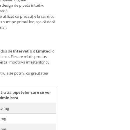
 design de pipetă intuitiv,
oadă.
 utilizat cu precauție la câinii cu
ău sunt pe primul loc, așa că dacă
inar.
rodus de
Intervet UK Limited
, o
lelor. Fiecare ml de produs
ientă
împotriva infestărilor cu
ntru a se potrivi cu greutatea
ratia pipetelor care se vor
dministra
2.5 mg
0 mg
0 mg