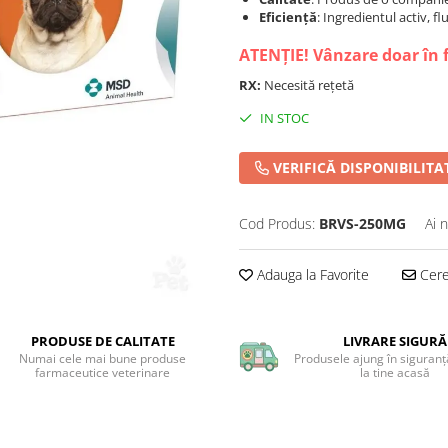
Eficiență
: Ingredientul activ, f
ATENȚIE! Vânzare doar în 
RX:
Necesită rețetă
IN STOC
VERIFICĂ DISPONIBILITA
Cod Produs:
BRVS-250MG
Ai 
Adauga la Favorite
Cere 
PRODUSE DE CALITATE
LIVRARE SIGURĂ
Numai cele mai bune produse
Produsele ajung în siguranță
farmaceutice veterinare
la tine acasă