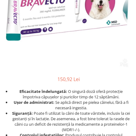
Afecțiuni hepatice
Afecțiuni hepatice
Afecțiuni neurologice
Afecțiuni neurologice
Afecțiuni oftalmice
Afecțiuni oftalmice
Afecțiuni oncologice
Afecțiuni oncologice
Afecțiuni otice
Afecțiuni otice
Afecțiuni renale și urinare
Afecțiuni respiratorii
Afecțiuni respiratorii
Afecțiuni renale și urinare
Suplimente
Suplimente
Suplimente nutritive
Suplimente nutritive
Vitamine și minerale
Vitamine și minerale
150,92 Lei
Hrană
Hrană
Eficacitate îndelungată:
O singură doză oferă protecție
Hrană umedă
Hrană umedă
împotriva căpușelor și puricilor timp de 12 săptămâni.
Hrană uscată
Hrană uscată
Ușor de administrat:
Se aplică direct pe pielea câinelui, fără a fi
Recompense și snack-uri
Igienă
necesară ingestia.
Siguranță:
Poate fi utilizat la câini de toate vârstele, inclusiv la cei
Igienă
Așternut Tofu / Nisip
gestanți și în lactație. De asemenea, a fost bine tolerat la rasele de
câini cu un deficit de rezistență la medicamente a proteinelor-1
Igienă orală
Igienă orală
(MDR1-/-).
Șampoane și balsamuri
Șampoane și balsamuri
Controlul infestațiilor:
Produsul contribuie la controlul