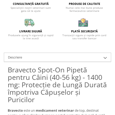
CONSULTANȚĂ GRATUITĂ
PRODUSE DE CALITATE
Specialiștii noștri veterinari sunt
Numai cele mai bune produse
gata să te ajute
farmaceutice veterinare
LIVRARE SIGURĂ
PLATĂ SECURIZATĂ
Produsele ajung în siguranță și rapid
Tranzacții sigure și rapide prin card
la tine acasă
sau transfer bancar
Descriere
Bravecto Spot-On Pipetă
pentru Câini (40-56 kg) - 1400
mg: Protecție de Lungă Durată
împotriva Căpușelor și
Puricilor
Bravecto
este un
medicament veterinar
de top, destinat