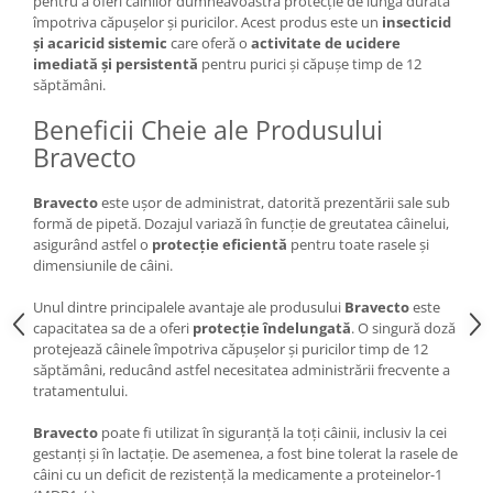
pentru a oferi câinilor dumneavoastră protecție de lungă durată
împotriva căpușelor și puricilor. Acest produs este un
insecticid
și acaricid sistemic
care oferă o
activitate de ucidere
imediată și persistentă
pentru purici și căpușe timp de 12
săptămâni.
Beneficii Cheie ale Produsului
Bravecto
Bravecto
este ușor de administrat, datorită prezentării sale sub
formă de pipetă. Dozajul variază în funcție de greutatea câinelui,
asigurând astfel o
protecție eficientă
pentru toate rasele și
dimensiunile de câini.
Unul dintre principalele avantaje ale produsului
Bravecto
este
capacitatea sa de a oferi
protecție îndelungată
. O singură doză
protejează câinele împotriva căpușelor și puricilor timp de 12
săptămâni, reducând astfel necesitatea administrării frecvente a
tratamentului.
Bravecto
poate fi utilizat în siguranță la toți câinii, inclusiv la cei
gestanți și în lactație. De asemenea, a fost bine tolerat la rasele de
câini cu un deficit de rezistență la medicamente a proteinelor-1