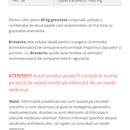
>40 - 56
1 pipeta Bravecto 1400 mg
Pentru câini peste
56 kg greutate
corporală, utilizați o
combinație de două pipete care se potrivește cel mai bine cu
greutatea animalului.
Bravecto
este soluția ideală pentru a asigura că animalul
dumneavoastră de companie este protejat împotriva căpușelor și
puricilor. Cu
Bravecto
, puteți avea liniștea că animalul
dumneavoastră de companie este în siguranță.
ATENȚIE!!!
Acest produs poate fi cumpărat numai
pe bază de rețetă medicală eliberată de un medic
veterinar.
Notă:
Informațiile prezentate aici sunt bazate pe cercetări
științifice și sunt destinate să ajute la înțelegerea generală a
medicamentului. Acestea nu sunt destinate să înlocuiască
sfaturile medicului veterinar. Pentru informații specifice despre
sănătatea animalului dvs., vă rugăm să consultați un medic
veterinar.