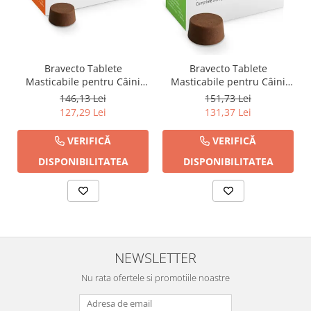
Bravecto Tablete
Bravecto Tablete
Masticabile pentru Câini
Masticabile pentru Câini
(4.5-10 kg) - 250 mg
(10-20 kg) - 500 mg
146,13 Lei
151,73 Lei
127,29 Lei
131,37 Lei
VERIFICĂ
VERIFICĂ
DISPONIBILITATEA
DISPONIBILITATEA
NEWSLETTER
Nu rata ofertele si promotiile noastre