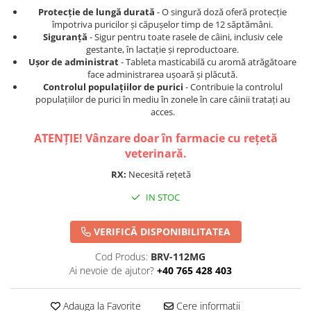
Protecție de lungă durată
- O singură doză oferă protecție
împotriva puricilor și căpușelor timp de 12 săptămâni.
Siguranță
- Sigur pentru toate rasele de câini, inclusiv cele
gestante, în lactație și reproductoare.
Ușor de administrat
- Tableta masticabilă cu aromă atrăgătoare
face administrarea ușoară și plăcută.
Controlul populațiilor de purici
- Contribuie la controlul
populațiilor de purici în mediu în zonele în care câinii tratați au
acces.
ATENȚIE! Vânzare doar în farmacie cu rețetă
veterinară.
RX:
Necesită rețetă
IN STOC
VERIFICĂ DISPONIBILITATEA
Cod Produs:
BRV-112MG
Ai nevoie de ajutor?
+40 765 428 403
Adauga la Favorite
Cere informatii