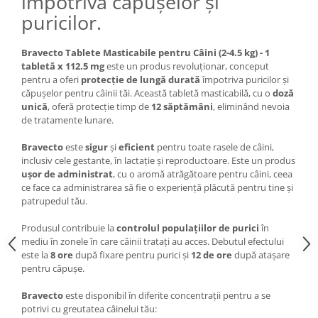
împotriva căpușelor și
puricilor.
Bravecto Tablete Masticabile pentru Câini (2-4.5 kg) - 1
tabletă x 112.5 mg
este un produs revoluționar, conceput
pentru a oferi
protecție de lungă durată
împotriva puricilor și
căpușelor pentru câinii tăi. Această tabletă masticabilă, cu o
doză
unică
, oferă protecție timp de
12 săptămâni
, eliminând nevoia
de tratamente lunare.
Bravecto
este
sigur
și
eficient
pentru toate rasele de câini,
inclusiv cele gestante, în lactație și reproductoare. Este un produs
ușor de administrat
, cu o aromă atrăgătoare pentru câini, ceea
ce face ca administrarea să fie o experiență plăcută pentru tine și
patrupedul tău.
Produsul contribuie la
controlul populațiilor de purici
în
mediu în zonele în care câinii tratați au acces. Debutul efectului
este la
8 ore
după fixare pentru purici și
12 de ore
după atașare
pentru căpușe.
Bravecto
este disponibil în diferite concentrații pentru a se
potrivi cu greutatea câinelui tău: