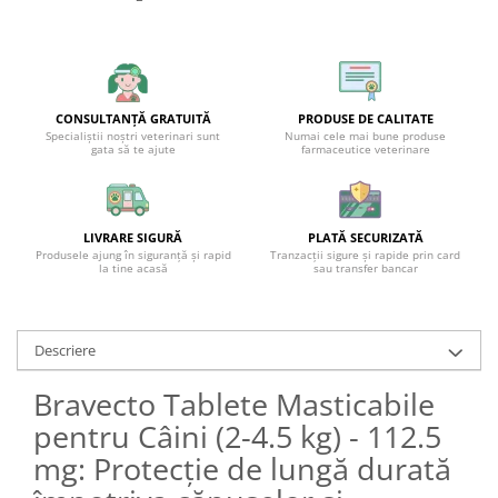
CONSULTANȚĂ GRATUITĂ
PRODUSE DE CALITATE
Specialiștii noștri veterinari sunt
Numai cele mai bune produse
gata să te ajute
farmaceutice veterinare
LIVRARE SIGURĂ
PLATĂ SECURIZATĂ
Produsele ajung în siguranță și rapid
Tranzacții sigure și rapide prin card
la tine acasă
sau transfer bancar
Descriere
Bravecto Tablete Masticabile
pentru Câini (2-4.5 kg) - 112.5
mg: Protecție de lungă durată