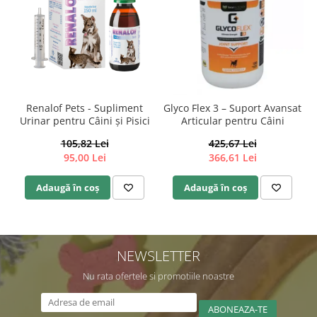
Renalof Pets - Supliment
Glyco Flex 3 – Suport Avansat
Urinar pentru Câini și Pisici
Articular pentru Câini
105,82 Lei
425,67 Lei
95,00 Lei
366,61 Lei
Adaugă în coș
Adaugă în coș
NEWSLETTER
Nu rata ofertele si promotiile noastre