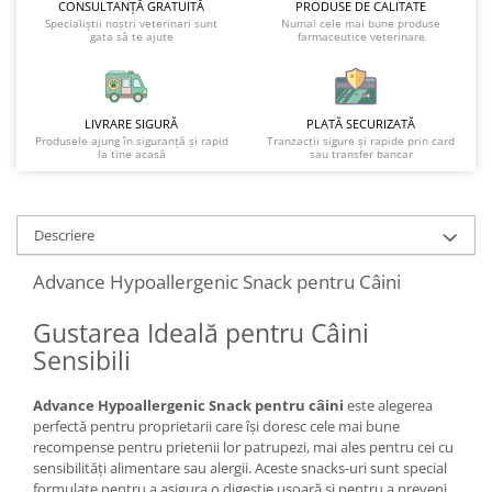
CONSULTANȚĂ GRATUITĂ
PRODUSE DE CALITATE
Specialiștii noștri veterinari sunt
Numai cele mai bune produse
gata să te ajute
farmaceutice veterinare
LIVRARE SIGURĂ
PLATĂ SECURIZATĂ
Produsele ajung în siguranță și rapid
Tranzacții sigure și rapide prin card
la tine acasă
sau transfer bancar
Descriere
Advance Hypoallergenic Snack pentru Câini
Gustarea Ideală pentru Câini
Sensibili
Advance Hypoallergenic Snack pentru câini
este alegerea
perfectă pentru proprietarii care își doresc cele mai bune
recompense pentru prietenii lor patrupezi, mai ales pentru cei cu
sensibilități alimentare sau alergii. Aceste snacks-uri sunt special
formulate pentru a asigura o digestie ușoară și pentru a preveni