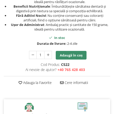
ideală pentru răsfățuri ocazionale.
Beneficii Nutriționale
: Îmbunătățește sănătatea dentară și
digestivă prin textura sa specială și compoziția echilibrată.
Fără Aditivi Nocivi
: Nu conține conservanți sau coloranți
artificiali, fiind o opțiune sănătoasă pentru câini.
Ușor de Administrat
: Ambalaj practic și cantitate de 150 grame,
ideală pentru utilizare ocazională.
In stoc
Durata de livrare:
2-4 zile
Adaugă în coș
Cod Produs:
C522
Ai nevoie de ajutor?
+40 765 428 403
Adauga la Favorite
Cere informatii