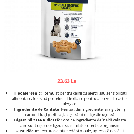
Afecțiuni hepatice
Afecțiuni hepatice
Afecțiuni neurologice
Afecțiuni neurologice
Afecțiuni oftalmice
Afecțiuni oftalmice
Afecțiuni oncologice
Afecțiuni oncologice
Afecțiuni otice
Afecțiuni otice
Afecțiuni renale și urinare
Afecțiuni respiratorii
Afecțiuni respiratorii
Afecțiuni renale și urinare
Suplimente
Suplimente
Suplimente nutritive
Suplimente nutritive
Vitamine și minerale
Vitamine și minerale
23,63 Lei
Hrană
Hrană
Hrană umedă
Hrană umedă
Hipoalergenic
: Formulat pentru câinii cu alergii sau sensibilități
Hrană uscată
Hrană uscată
alimentare, folosind proteine hidrolizate pentru a preveni reacțiile
alergice.
Recompense și snack-uri
Igienă
Ingrediente de Calitate
: Realizat din ingrediente fără gluten și
Igienă
carbohidrați purificați, asigurând o digestie ușoară.
Așternut Tofu / Nisip
Digestibilitate Ridicată
: Conține ingrediente de înaltă calitate
Igienă orală
Igienă orală
care sunt ușor de digerat și asimilate corect de organism.
Gust Plăcut
: Textură semiumedă și moale, apreciată de câini,
Șampoane și balsamuri
Șampoane și balsamuri