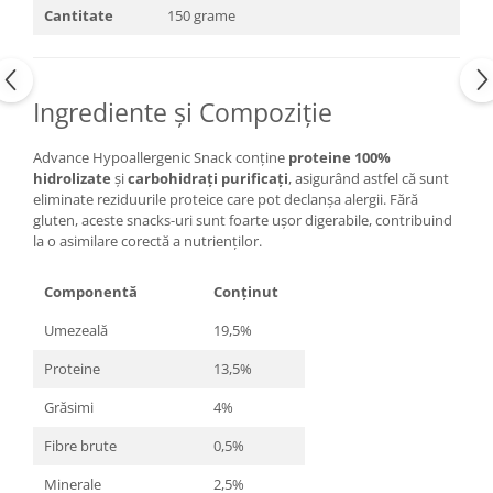
Cantitate
150 grame
Ingrediente și Compoziție
Advance Hypoallergenic Snack conține
proteine 100%
hidrolizate
și
carbohidrați purificați
, asigurând astfel că sunt
eliminate reziduurile proteice care pot declanșa alergii. Fără
gluten, aceste snacks-uri sunt foarte ușor digerabile, contribuind
la o asimilare corectă a nutrienților.
Componentă
Conținut
Umezeală
19,5%
Proteine
13,5%
Grăsimi
4%
Fibre brute
0,5%
Minerale
2,5%