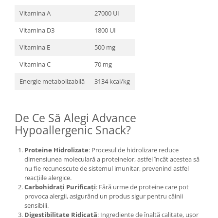
Vitamina A
27000 UI
Vitamina D3
1800 UI
Vitamina E
500 mg
Vitamina C
70 mg
Energie metabolizabilă
3134 kcal/kg
De Ce Să Alegi Advance
Hypoallergenic Snack?
Proteine Hidrolizate
: Procesul de hidrolizare reduce
dimensiunea moleculară a proteinelor, astfel încât acestea să
nu fie recunoscute de sistemul imunitar, prevenind astfel
reacțiile alergice.
Carbohidrați Purificați
: Fără urme de proteine care pot
provoca alergii, asigurând un produs sigur pentru câinii
sensibili.
Digestibilitate Ridicată
: Ingrediente de înaltă calitate, ușor