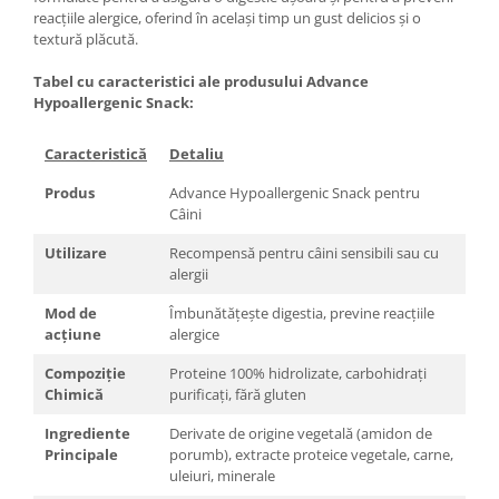
reacțiile alergice, oferind în același timp un gust delicios și o
textură plăcută.
Tabel cu caracteristici ale produsului Advance
Hypoallergenic Snack:
Caracteristică
Detaliu
Produs
Advance Hypoallergenic Snack pentru
Câini
Utilizare
Recompensă pentru câini sensibili sau cu
alergii
Mod de
Îmbunătățește digestia, previne reacțiile
acțiune
alergice
Compoziție
Proteine 100% hidrolizate, carbohidrați
Chimică
purificați, fără gluten
Ingrediente
Derivate de origine vegetală (amidon de
Principale
porumb), extracte proteice vegetale, carne,
uleiuri, minerale