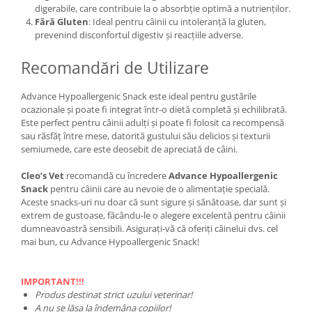
digerabile, care contribuie la o absorbție optimă a nutrienților.
Fără Gluten
: Ideal pentru câinii cu intoleranță la gluten,
prevenind disconfortul digestiv și reacțiile adverse.
Recomandări de Utilizare
Advance Hypoallergenic Snack este ideal pentru gustările
ocazionale și poate fi integrat într-o dietă completă și echilibrată.
Este perfect pentru câinii adulți și poate fi folosit ca recompensă
sau răsfăț între mese, datorită gustului său delicios și texturii
semiumede, care este deosebit de apreciată de câini.
Cleo’s Vet
recomandă cu încredere
Advance Hypoallergenic
Snack
pentru câinii care au nevoie de o alimentație specială.
Aceste snacks-uri nu doar că sunt sigure și sănătoase, dar sunt și
extrem de gustoase, făcându-le o alegere excelentă pentru câinii
dumneavoastră sensibili. Asigurați-vă că oferiți câinelui dvs. cel
mai bun, cu Advance Hypoallergenic Snack!
IMPORTANT!!!
Produs destinat strict uzului veterinar!
A nu se lăsa la îndemâna copiilor!