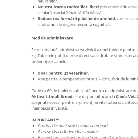
neuronilor.
Neutralizarea radicalilor liberi
prin aportul de antio
celulară asociată înaintării în vârstă.
Reducerea formării plăcilor de amiloid
, care se acu
sindromul de degenerescență cognitivă.
Mod de administrare
Se recomandă administrarea zilnică a unei tablete pentru c
kg. Tabletele pot fi oferite direct sau zdrobite și amestecate
preferințele câinelui.
Doar pentru uz veterinar
.
A se păstra la temperaturi între 15–25°C, ferit de lumina
Cutie cu 60 de tablete, suficientă pentru o administrare de
Aktivait Small Breed
este disponibil acum la
Cleo’s Vet
.
sprijinul necesar pentru a-și menține vitalitatea și clarita
înaintează în vârstă.
IMPORTANT!!!
Produs destinat strict uzului veterinar!
A nu se lăsa la îndemâna copiilor!
Respectarea instrucțiunilor de pe ambalaj este esențial