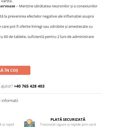
 vârstă.
nervoase
– Menține sănătatea neuronilor și a conexiunilor
tă la prevenirea efectelor negative ale inflamației asupra
 care pot fi oferite întregi sau zdrobite și amestecate cu
cu 60 de tablete, suficientă pentru 2 luni de administrare
Ă ÎN COȘ
 ajutor?
+40 765 428 403
informatii
PLATĂ SECURIZATĂ
 și rapid
Tranzacții sigure și rapide prin card