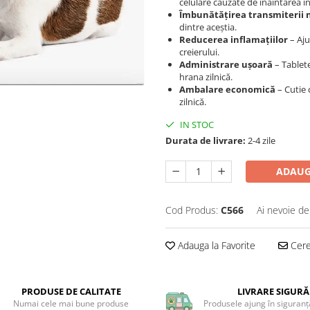
celulare cauzate de înaintarea în
Îmbunătățirea transmiterii 
dintre aceștia.
Reducerea inflamațiilor
– Aju
creierului.
Administrare ușoară
– Tablete
hrana zilnică.
Ambalare economică
– Cutie 
zilnică.
IN STOC
Durata de livrare:
2-4 zile
ADAUG
Cod Produs:
C566
Ai nevoie de
Adauga la Favorite
Cere 
PRODUSE DE CALITATE
LIVRARE SIGURĂ
Numai cele mai bune produse
Produsele ajung în siguranță