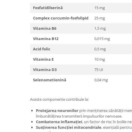
Fosfatidilserină
15 mg
Complex curcumin-fosfolipid
25 mg
Vitamina B6
1,5 mg
Vitamina B12
0,015 mg
Acid folic
0,5 mg
Vitamina E
10 mg
Vitamina D3
75 UI
Selenometionină
0,04 mg
Aceste componente contribuie la:
Protejarea neuronilor
prin menținerea sănătății mem
îmbunătățirea transmiterii impulsurilor nervoase.
Combaterea inflamației
, un factor de risc în bolile 
Susținerea funcției mitocondriale
, esențială pentr