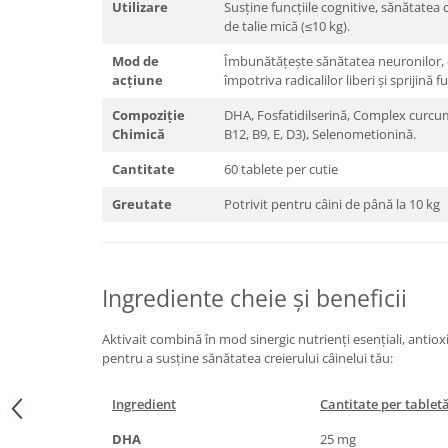
Utilizare
Susține funcțiile cognitive, sănătatea cr
de talie mică (≤10 kg).
Mod de
Îmbunătățește sănătatea neuronilor, 
acțiune
împotriva radicalilor liberi și sprijină 
Compoziție
DHA, Fosfatidilserină, Complex curcum
Chimică
B12, B9, E, D3), Selenometionină.
Cantitate
60 tablete per cutie
Greutate
Potrivit pentru câini de până la 10 kg
Ingrediente cheie și beneficii
Aktivait combină în mod sinergic nutrienți esențiali, antioxi
pentru a susține sănătatea creierului câinelui tău:
Ingredient
Cantitate per tablet
DHA
25 mg