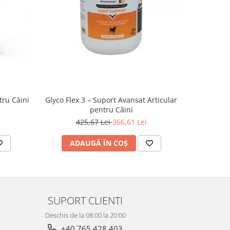
NOU
tru Câini
Glyco Flex 3 – Suport Avansat Articular
Hrană Us
pentru Câini
425,67 Lei
366,61 Lei
ADAUGĂ ÎN COȘ
AD
SUPORT CLIENTI
Deschis de la 08:00 la 20:00
+40 765 428 403