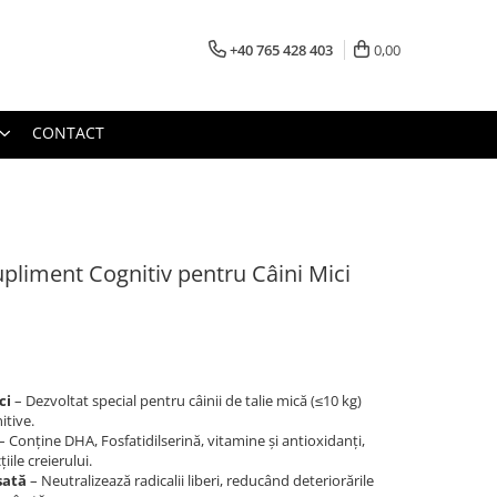
+40 765 428 403
0,00
CONTACT
Supliment Cognitiv pentru Câini Mici
ci
– Dezvoltat special pentru câinii de talie mică (≤10 kg)
itive.
– Conține DHA, Fosfatidilserină, vitamine și antioxidanți,
iile creierului.
sată
– Neutralizează radicalii liberi, reducând deteriorările