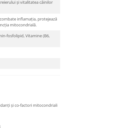
eierului și vitalitatea câinilor
combate inflamația, protejează
funcția mitocondrială.
in-fosfolipid, Vitamine (B6,
danți și co-factori mitocondriali
ă