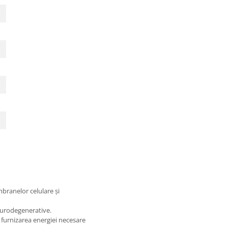
branelor celulare și
neurodegenerative.
u furnizarea energiei necesare