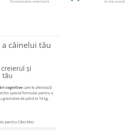
farmaceutice veterinare
la tine acasă
 a câinelui tău
creierul și
 tău
ări cognitive
care le afectează
ritiv special formulat pentru a
 cu greutatea de până la 10 kg.
tiv pentru Câini Mici