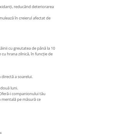
xidanți, reducând deteriorarea
mulează în creierul afectat de
âinii cu greutatea de până la 10
 cu hrana zilnică, în funcție de
 directă a soarelui.
 două luni.
 Oferă-i companionului tău
tea mentală pe măsură ce
ă.