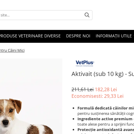
PRODUSE VETERINARE DIVERSE
DESPRE NOI
INFORMAȚII UTILE
ntru Câini Mici
Aktivait (sub 10 kg) - 
211,61 Lei
182,28 Lei
Economisesti:
29,33
Lei
Formulă dedicată câinilor mi
pentru susținerea sănătății cogn
Ingrediente active premium
toate alese pentru a sprijini funcț
Protecție antioxidantă avan