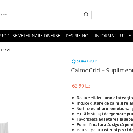
PRODUSE VETERINARE DIVERSE
DESPRE NOI
INFORMAȚII UTILE
Pisici
CalmoCrid – Supliment 
62,90 Lei
Reduce eficient
anxietatea și 
Induce o
stare de calm și rel
Susține
echilibrul emoțional 
Ajută în situații de
zgomote pute
Favorizează
adaptarea la sepa
Formulă
naturală, sigură pent
Potrivit pentru
câini și pisici d