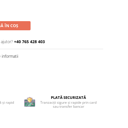
Ă ÎN COȘ
 ajutor?
+40 765 428 403
informatii
PLATĂ SECURIZATĂ
 și rapid
Tranzacții sigure și rapide prin card
sau transfer bancar