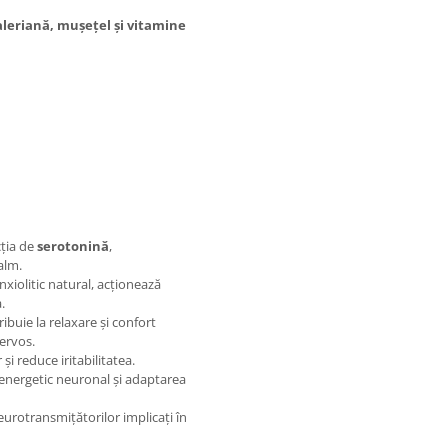
aleriană, mușețel și vitamine
cția de
serotonină
,
alm.
nxiolitic natural, acționează
.
ibuie la relaxare și confort
ervos.
și reduce iritabilitatea.
energetic neuronal și adaptarea
eurotransmițătorilor implicați în