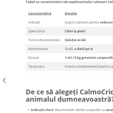
Tabel cu caracteristici ale suplimentului calmant Ca
Caracteristică
Detaliu
Indicații
Suport calmant pentru
reducere
Specii țintă
Câini și pisici
Formă de prezentare
Soluție orală
Administrare
Orală,
o dată pe zi
Dozare
1 ml / 5 kg greutate corporală 
Tip produs
Hrană complementară pentru a
De ce să alegeți CalmoCri
animalul dumneavoastră
Indicații clare
: Recomandat câinilor și pisicilor cu
anxi