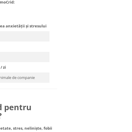
lmoCrid:
a anxietății și stresului
/ zi
nimale de companie
d pentru
?
etate, stres, neliniște, fobii