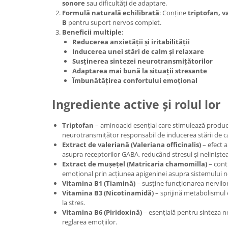
sonore
sau dificultăți de adaptare.
Formulă naturală echilibrată
: Conține
triptofan, v
B
pentru suport nervos complet.
Beneficii multiple
:
Reducerea anxietății și iritabilității
Inducerea unei stări de calm și relaxare
Susținerea sintezei neurotransmițătorilor
Adaptarea mai bună la situații stresante
Îmbunătățirea confortului emoțional
Ingrediente active și rolul lor
Triptofan
– aminoacid esențial care stimulează produ
neurotransmițător responsabil de inducerea stării de c
Extract de valeriană (Valeriana officinalis)
– efect a
asupra receptorilor GABA, reducând stresul și neliniștea
Extract de mușețel (Matricaria chamomilla)
– contr
emoțional prin acțiunea apigeninei asupra sistemului n
Vitamina B1 (Tiamină)
– susține funcționarea nervilor 
Vitamina B3 (Nicotinamidă)
– sprijină metabolismul 
la stres.
Vitamina B6 (Piridoxină)
– esențială pentru sinteza n
reglarea emoțiilor.