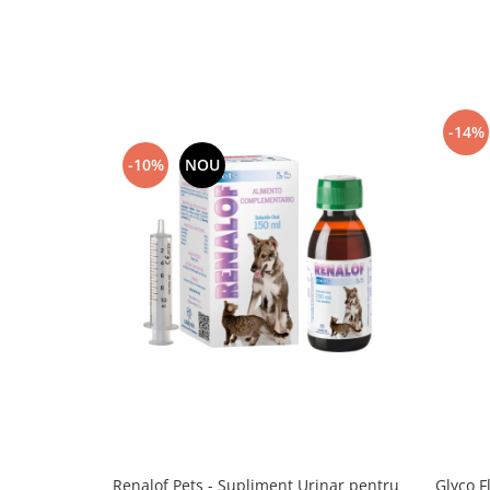
-14%
-10%
NOU
Renalof Pets - Supliment Urinar pentru
Glyco F