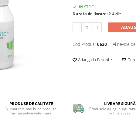
IN STOC
Durata de livrare:
2-4 zile
ADAUG
Cod Produs:
C630
Ai nevoie de
Adauga la Favorite
Cere 
PRODUSE DE CALITATE
LIVRARE SIGURĂ
Numai cele mai bune produse
Produsele ajung în siguranță
farmaceutice veterinare
la tine acasă