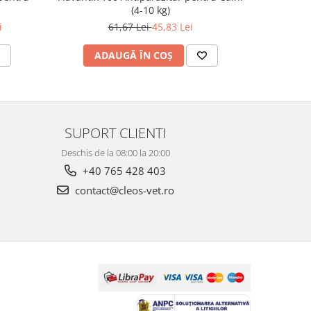
(4-10 kg)
61,67 Lei
45,83 Lei
2
i
ADAUGĂ ÎN COȘ
AD
SUPORT CLIENTI
Deschis de la 08:00 la 20:00
+40 765 428 403
contact@cleos-vet.ro