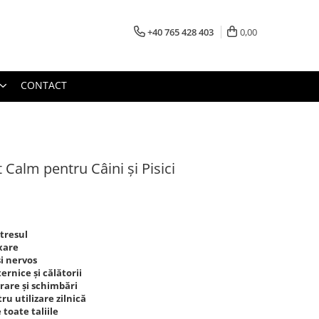
+40 765 428 403
0,00
CONTACT
Calm pentru Câini și Pisici
stresul
axare
și nervos
rnice și călătorii
rare și schimbări
ru utilizare zilnică
e toate taliile