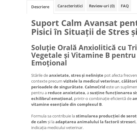
Caracteristici
Review-uri
(0)
FAQ
Descriere
Suport Calm Avansat pentr
Pisici în Situații de Stres 
Soluție Orală Anxiolitică cu Tr
Vegetale și Vitamine B pentru 
Emoțional
Stările de
anxietate, stres și neliniște
pot afecta frecvent 
contexte precum
vizitele la medicul veterinar, călăto
perioadele de singurătate
.
CalmoCrid
este un suplimen
pentru a
reduce anxietatea
, a
susține funcționarea s
echilibrul emoțional
, printr-o combinație eficientă de
am
vitamine esențiale din complexul B
.
Formula sa contribuie la
stimularea producției de sero
de calm
și la
adaptarea animalului la factorii stresori
indicația medicului veterinar.