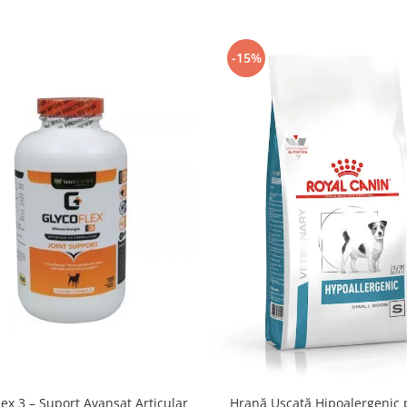
-15%
lex 3 – Suport Avansat Articular
Hrană Uscată Hipoalergenic 