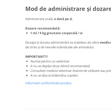
Mod de administrare și dozar
Administrare orală,
o dată pe zi
.
Dozare recomandată:
1 ml / 5 kg greutate corporală / zi
Dozajul și durata administrării se stabilesc de către
medicu
de stres și de nevoile individuale ale animalului.
IMPORTANT!!!
Numai pentru uz veterinar.
A nu se depăși doza zilnică recomandată.
Consultați medicul veterinar înainte de utilizare sau pre
A nu se lăsa la îndemâna copiilor.
Informatii conformitate produs