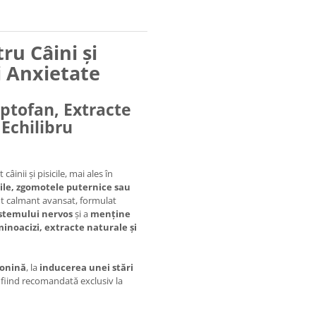
u Câini și
și Anxietate
iptofan, Extracte
Echilibru
câinii și pisicile, mai ales în
riile, zgomotele puternice sau
t calmant avansat, formulat
istemului nervos
și a
menține
inoacizi, extracte naturale și
tonină
, la
inducerea unei stări
, fiind recomandată exclusiv la