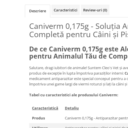
Caracteristici
Review-uri
(0)
Descriere
Caniverm 0,175g - Soluția A
Completă pentru Câini și Pis
De ce Caniverm 0,175g este Al
pentru Animalul Tău de Comp
Salutare, dragi iubitori de animale! Suntem Cleo's Vet și 
produs de excepție în lupta împotriva paraziților interni:
C
medicament antiparazitar este special conceput pentru a o
împotriva unei game largi de viermi rotunzi și lați la câini și 
Tabel cu caracteristici ale produsului Caniverm:
Caracteristică
Detaliu
Produs
Caniverm 0,175g - Antiparazitar pentru 