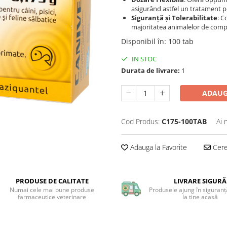
asigurând astfel un tratament p
Siguranță și Tolerabilitate
: C
majoritatea animalelor de comp
Disponibil în
:
100 tab
IN STOC
Durata de livrare:
1
ADAUG
Cod Produs:
C175-100TAB
Ai 
Adauga la Favorite
Cere 
PRODUSE DE CALITATE
LIVRARE SIGURĂ
Numai cele mai bune produse
Produsele ajung în siguranță
farmaceutice veterinare
la tine acasă