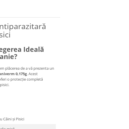
ntiparazitară
ici
egerea Ideală
anie?
avem plăcerea de a vă prezenta un
aniverm 0,175g
. Acest
feri o protecție completă
pisici.
Câini și Pisici