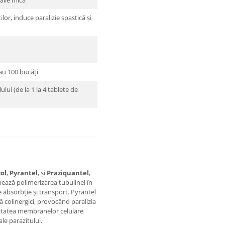
talie mică
ilor, induce paralizie spastică și
sau 100 bucăți
lui (de la 1 la 4 tablete de
ol
,
Pyrantel
, și
Praziquantel
,
ează polimerizarea tubulinei în
de absorbție și transport. Pyrantel
 colinergici, provocând paralizia
ilitatea membranelor celulare
ale parazitului.