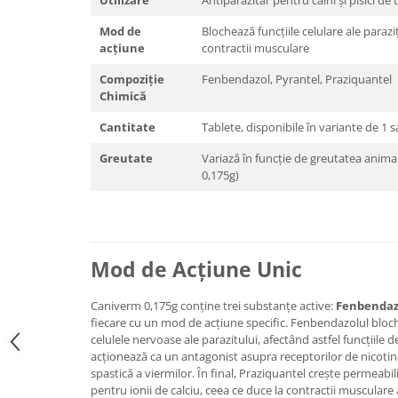
Utilizare
Antiparazitar pentru câini și pisici de 
Mod de
Blochează funcțiile celulare ale paraziț
acțiune
contractii musculare
Compoziție
Fenbendazol, Pyrantel, Praziquantel
Chimică
Cantitate
Tablete, disponibile în variante de 1 
Greutate
Variază în funcție de greutatea animalu
0,175g)
Mod de Acțiune Unic
Caniverm 0,175g conține trei substanțe active:
Fenbendaz
fiecare cu un mod de acțiune specific. Fenbendazolul bloch
celulele nervoase ale parazitului, afectând astfel funcțiile 
acționează ca un antagonist asupra receptorilor de nicotină
spastică a viermilor. În final, Praziquantel crește permeab
pentru ionii de calciu, ceea ce duce la contractii musculare 