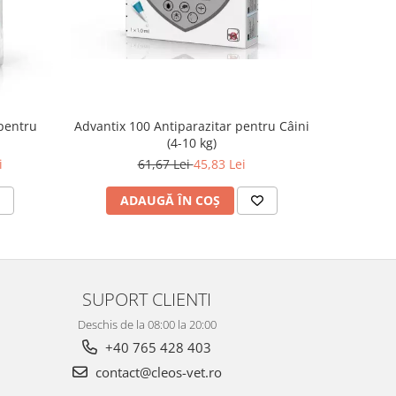
Advantix 100 Antiparazitar pentru Câini
Vitoftal L
pentru
(4-10 kg)
p
61,67 Lei
45,83 Lei
i
ADAUGĂ ÎN COȘ
AD
SUPORT CLIENTI
Deschis de la 08:00 la 20:00
+40 765 428 403
contact@cleos-vet.ro