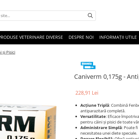
PRODUSE VETERINARE DIVERSE
DESPRE NOI
INFORMAȚII UTILE
și Pisici
Caniverm 0,175g - Antip
228,91 Lei
Acțiune Triplă
: Combină Fenbe
antiparazitară completă.
Versatilitate
: Eficace împotriva
pentru câini și pisici de toate vâr
Administrare Simplă
: Poate f
necesitatea unei diete speciale.
Dozare Flexibilă
: Oferă opțiun