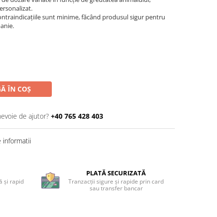
ersonalizat.
ontraindicațiile sunt minime, făcând produsul sigur pentru
anie.
Ă ÎN COȘ
nevoie de ajutor?
+40 765 428 403
informatii
PLATĂ SECURIZATĂ
 și rapid
Tranzacții sigure și rapide prin card
sau transfer bancar