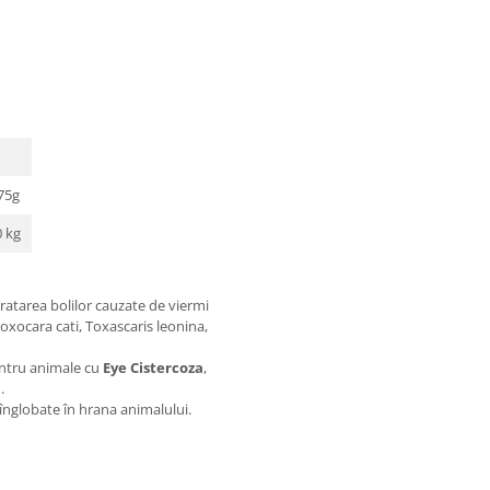
175g
0 kg
atarea bolilor cauzate de viermi
 Toxocara cati, Toxascaris leonina,
ntru animale cu
Eye Cistercoza
,
a
.
 înglobate în hrana animalului.