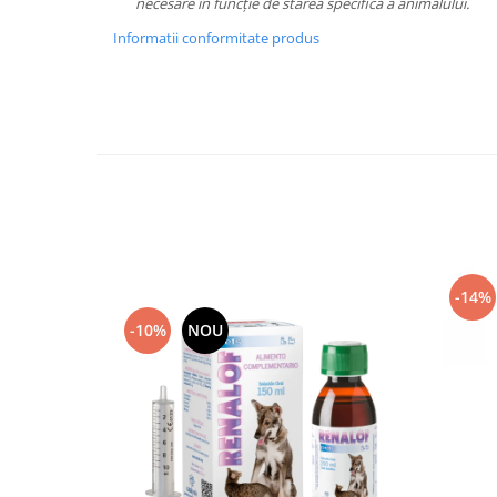
necesare în funcție de starea specifică a animalului.
Informatii conformitate produs
-14%
-10%
NOU