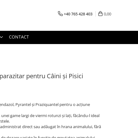
+40 765 428 403
0,00
CONTACT
arazitar pentru Câini și Pisici
ndazol, Pyrantel și Praziquantel pentru o acțiune
 unei game largi de viermi rotunzi și lați, făcându-l ideal
stele.
i administrat direct sau adăugat în hrana animalului, fără
i de dozare variate în funcție de greutatea animalului,