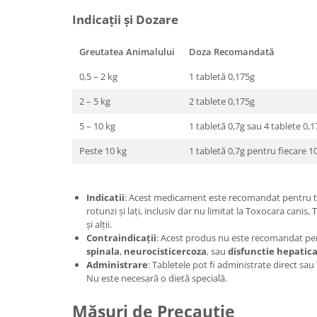
Indicații și Dozare
Greutatea Animalului
Doza Recomandată
0,5 – 2 kg
1 tabletă 0,175g
2 – 5 kg
2 tablete 0,175g
5 – 10 kg
1 tabletă 0,7g sau 4 tablete 0,
Peste 10 kg
1 tabletă 0,7g pentru fiecare 1
Indicatii
: Acest medicament este recomandat pentru tr
rotunzi și lați, inclusiv dar nu limitat la Toxocara canis,
și alții.
Contraindicații
: Acest produs nu este recomandat pe
spinala
,
neurocisticercoza
, sau
disfunctie hepatic
Administrare
: Tabletele pot fi administrate direct sau
Nu este necesară o dietă specială.
Măsuri de Precauție