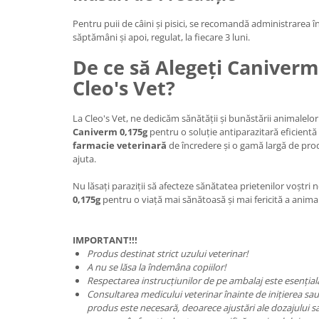
Pentru puii de câini și pisici, se recomandă administrarea 
săptămâni și apoi, regulat, la fiecare 3 luni.
De ce să Alegeți Caniverm
Cleo's Vet?
La Cleo's Vet, ne dedicăm sănătății și bunăstării animalelo
Caniverm 0,175g
pentru o soluție antiparazitară eficientă
farmacie veterinară
de încredere și o gamă largă de pro
ajuta.
Nu lăsați paraziții să afecteze sănătatea prietenilor voștri 
0,175g
pentru o viață mai sănătoasă și mai fericită a anim
IMPORTANT!!!
Produs destinat strict uzului veterinar!
A nu se lăsa la îndemâna copiilor!
Respectarea instrucțiunilor de pe ambalaj este esențial
Consultarea medicului veterinar înainte de inițierea sau 
produs este necesară, deoarece ajustări ale dozajului sa