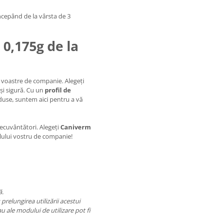
începând de la vârsta de 3
 0,175g de la
r voastre de companie. Alegeți
 și sigură. Cu un
profil de
duse, suntem aici pentru a vă
necuvântători. Alegeți
Caniverm
alului vostru de companie!
ă.
prelungirea utilizării acestui
u ale modului de utilizare pot fi