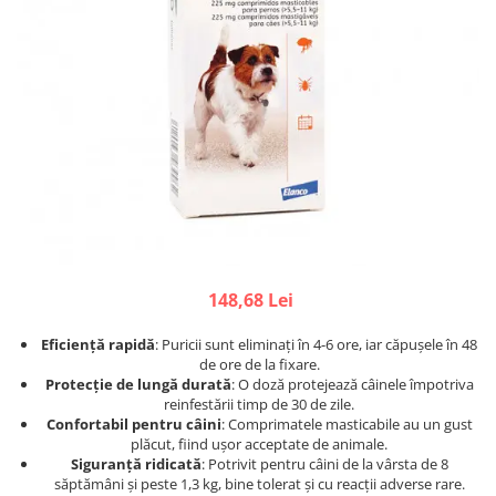
Afecțiuni hepatice
Afecțiuni hepatice
Afecțiuni neurologice
Afecțiuni neurologice
Afecțiuni oftalmice
Afecțiuni oftalmice
Afecțiuni oncologice
Afecțiuni oncologice
Afecțiuni otice
Afecțiuni otice
Afecțiuni renale și urinare
Afecțiuni respiratorii
Afecțiuni respiratorii
Afecțiuni renale și urinare
Suplimente
Suplimente
Suplimente nutritive
Suplimente nutritive
Vitamine și minerale
Vitamine și minerale
148,68 Lei
Hrană
Hrană
Hrană umedă
Hrană umedă
Eficiență rapidă
: Puricii sunt eliminați în 4-6 ore, iar căpușele în 48
Hrană uscată
Hrană uscată
de ore de la fixare.
Protecție de lungă durată
: O doză protejează câinele împotriva
Recompense și snack-uri
Igienă
reinfestării timp de 30 de zile.
Igienă
Confortabil pentru câini
: Comprimatele masticabile au un gust
Așternut Tofu / Nisip
plăcut, fiind ușor acceptate de animale.
Igienă orală
Igienă orală
Siguranță ridicată
: Potrivit pentru câini de la vârsta de 8
săptămâni și peste 1,3 kg, bine tolerat și cu reacții adverse rare.
Șampoane și balsamuri
Șampoane și balsamuri