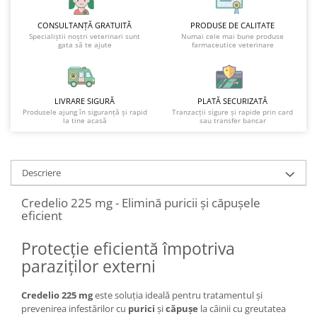
CONSULTANȚĂ GRATUITĂ
PRODUSE DE CALITATE
Specialiștii noștri veterinari sunt
Numai cele mai bune produse
gata să te ajute
farmaceutice veterinare
LIVRARE SIGURĂ
PLATĂ SECURIZATĂ
Produsele ajung în siguranță și rapid
Tranzacții sigure și rapide prin card
la tine acasă
sau transfer bancar
Descriere
Credelio 225 mg - Elimină puricii și căpușele
eficient
Protecție eficientă împotriva
paraziților externi
Credelio 225 mg
este soluția ideală pentru tratamentul și
prevenirea infestărilor cu
purici
și
căpușe
la câinii cu greutatea