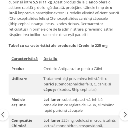
cuprinsă între
5,5 și 11 kg
. Acest produs de la
Elanco
oferă o
acțiune rapidă și de lungă durată, protejând câinele timp de
o
lună
împotriva paraziților externi. Credelio elimină eficient puricii
(Ctenocephalides felis și Ctenocephalides canis) și căpușele
(Rhipicephalus sanguineus, Ixodes ricinus, Dermacentor
reticulatus) în primele ore de la administrare, prevenind astfel
răspândirea bolilor transmise de acești paraziți.
Tabel cu caracteristici ale produsului Credelio 225 mg:
Caracteristică
Detaliu
Produs
Credelio Antiparazitar pentru Câini
Utilizare
Tratamentul și prevenirea infestării cu
purici
(Ctenocephalides felis, C. canis) și
căpușe
(Ixodes, Rhipicephalus)
Mod de
Lotilaner
, substanța activă, inhibă
acțiune
canalele ionice reglate de GABA, eliminând
rapid puricii și căpușele​
Compoziție
Lotilaner
225 mg, celuloză microcristalină,
Chimică
lactoză monohidrat, crospovidonă,