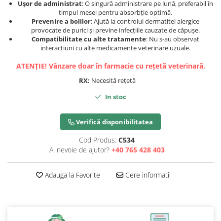
Ușor de administrat
: O singură administrare pe lună, preferabil în
timpul mesei pentru absorbție optimă.
Prevenire a bolilor
: Ajută la controlul dermatitei alergice
provocate de purici și previne infecțiile cauzate de căpușe.
Compatibilitate cu alte tratamente
: Nu s-au observat
interacțiuni cu alte medicamente veterinare uzuale.
ATENȚIE! Vânzare doar în farmacie cu rețetă veterinară.
RX:
Necesită rețetă
In stoc
Verifică disponibilitatea
Cod Produs:
C534
Ai nevoie de ajutor?
+40 765 428 403
Adauga la Favorite
Cere informatii