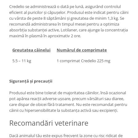
Credelio se administrează o dată pe lună, asigurând controlul
eficient al puricilor și căpușelor. Produsul este indicat pentru câini
cu vârsta de peste 8 săptămâni și greutatea de minim 1,3 kg. Se
recomandă administrarea în timpul mesei pentru a optimiza
absorbția substanței active, Lotilaner, care ajunge la concentrația
maximă în plasmă în aproximativ 2 ore.
Greutatea câinelui
Numărul de comprimate
5.5 – 11 kg
1 comprimat Credelio 225 mg
Siguranță și precauții
Produsul este bine tolerat de majoritatea câinilor, însă ocazional
pot apărea reacții adverse ușoare, precum vărsături sau diaree,
care dispar de obicei fără tratament. Nu este recomandat pentru
câinii cu hipersensibilitate la substanța activă sau excipienți.
Recomandări veterinare
Dacă animalul tău este expus frecvent la zone cu risc ridicat de