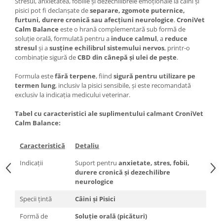
Stresul, anxietatea, fobiile și dezechilibrele emoționale la câini și
pisici pot fi declanșate de
separare, zgomote puternice,
furtuni, durere cronică sau afecțiuni neurologice
.
CroniVet
Calm Balance
este o hrană complementară sub formă de
soluție orală, formulată pentru a
induce calmul
, a
reduce
stresul
și a
susține echilibrul sistemului nervos
, printr-o
combinație sigură de
CBD din cânepă și ulei de pește
.
Formula este
fără terpene
, fiind
sigură pentru utilizare pe
termen lung
, inclusiv la pisici sensibile, și este recomandată
exclusiv la indicația medicului veterinar.
Tabel cu caracteristici ale suplimentului calmant CroniVet
Calm Balance:
Caracteristică
Detaliu
Indicații
Suport pentru
anxietate, stres, fobii,
durere cronică și dezechilibre
neurologice
Specii țintă
Câini și Pisici
Formă de
Soluție orală (picături)