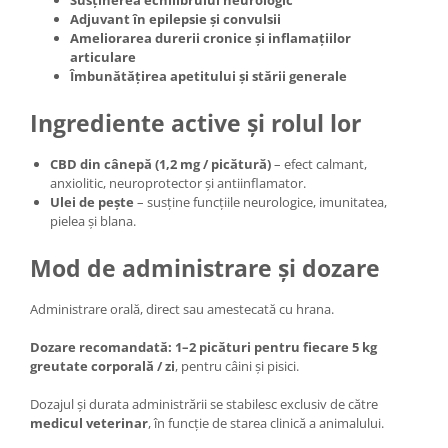
Susținerea echilibrului neurologic
Adjuvant în epilepsie și convulsii
Ameliorarea durerii cronice și inflamațiilor
articulare
Îmbunătățirea apetitului și stării generale
Ingrediente active și rolul lor
CBD din cânepă (1,2 mg / picătură)
– efect calmant,
anxiolitic, neuroprotector și antiinflamator.
Ulei de pește
– susține funcțiile neurologice, imunitatea,
pielea și blana.
Mod de administrare și dozare
Administrare orală, direct sau amestecată cu hrana.
Dozare recomandată:
1–2 picături pentru fiecare 5 kg
greutate corporală / zi
, pentru câini și pisici.
Dozajul și durata administrării se stabilesc exclusiv de către
medicul veterinar
, în funcție de starea clinică a animalului.