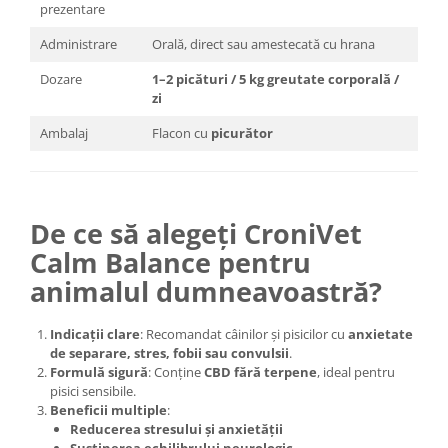
prezentare
Administrare
Orală, direct sau amestecată cu hrana
Dozare
1–2 picături / 5 kg greutate corporală /
zi
Ambalaj
Flacon cu
picurător
De ce să alegeți CroniVet
Calm Balance pentru
animalul dumneavoastră?
Indicații clare
: Recomandat câinilor și pisicilor cu
anxietate
de separare, stres, fobii sau convulsii
.
Formulă sigură
: Conține
CBD fără terpene
, ideal pentru
pisici sensibile.
Beneficii multiple
:
Reducerea stresului și anxietății