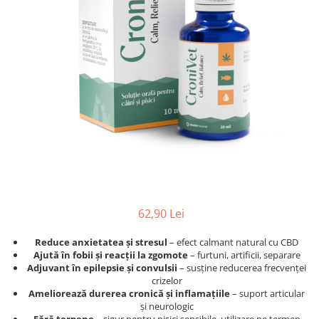
Afecțiuni hepatice
Afecțiuni hepatice
Afecțiuni neurologice
Afecțiuni neurologice
Afecțiuni oftalmice
Afecțiuni oftalmice
Afecțiuni oncologice
Afecțiuni oncologice
Afecțiuni otice
Afecțiuni otice
Afecțiuni renale și urinare
Afecțiuni respiratorii
Afecțiuni respiratorii
Afecțiuni renale și urinare
Suplimente
Suplimente
Suplimente nutritive
Suplimente nutritive
Vitamine și minerale
Vitamine și minerale
Hrană
Hrană
62,90 Lei
Hrană umedă
Hrană umedă
Hrană uscată
Hrană uscată
Reduce anxietatea și stresul
– efect calmant natural cu CBD
Recompense și snack-uri
Igienă
Ajută în fobii și reacții la zgomote
– furtuni, artificii, separare
Adjuvant în epilepsie și convulsii
– susține reducerea frecvenței
Igienă
Așternut Tofu / Nisip
crizelor
Igienă orală
Igienă orală
Ameliorează durerea cronică și inflamațiile
– suport articular
și neurologic
Șampoane și balsamuri
Șampoane și balsamuri