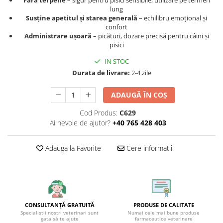
Fără terpene
– sigur pentru pisici sensibile, utilizare pe termen
lung
Susține apetitul și starea generală
– echilibru emoțional și
confort
Administrare ușoară
– picături, dozare precisă pentru câini și
pisici
IN STOC
Durata de livrare:
2-4 zile
ADAUGĂ ÎN COȘ
Cod Produs:
C629
Ai nevoie de ajutor?
+40 765 428 403
Adauga la Favorite
Cere informatii
CONSULTANȚĂ GRATUITĂ
PRODUSE DE CALITATE
Specialiștii noștri veterinari sunt
Numai cele mai bune produse
gata să te ajute
farmaceutice veterinare