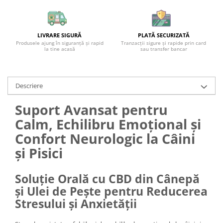
LIVRARE SIGURĂ
PLATĂ SECURIZATĂ
Produsele ajung în siguranță și rapid
Tranzacții sigure și rapide prin card
la tine acasă
sau transfer bancar
Descriere
Suport Avansat pentru
Calm, Echilibru Emoțional și
Confort Neurologic la Câini
și Pisici
Soluție Orală cu CBD din Cânepă
și Ulei de Pește pentru Reducerea
Stresului și Anxietății