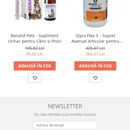
Renalof Pets - Supliment
Glyco Flex 3 – Suport
Urinar pentru Câini și Pisici
Avansat Articular pentru
Câini
105,82 Lei
425,67 Lei
95,00 Lei
366,61 Lei
ADAUGĂ ÎN COȘ
ADAUGĂ ÎN COȘ
NEWSLETTER
Nu rata ofertele si promotiile noastre