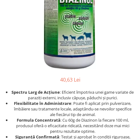
Afecțiuni hepatice
Afecțiuni hepatice
Afecțiuni neurologice
Afecțiuni neurologice
Afecțiuni oftalmice
Afecțiuni oftalmice
Afecțiuni oncologice
Afecțiuni oncologice
Afecțiuni otice
Afecțiuni otice
Afecțiuni renale și urinare
Afecțiuni respiratorii
Afecțiuni respiratorii
Afecțiuni renale și urinare
Suplimente
Suplimente
Suplimente nutritive
Suplimente nutritive
Vitamine și minerale
Vitamine și minerale
40,63 Lei
Hrană
Hrană
Spectru Larg de Acțiune
: Eficient împotriva unei game variate de
Hrană umedă
Hrană umedă
paraziți externi, inclusiv căpușe, păduchi și purici.
Hrană uscată
Hrană uscată
Flexibilitate în Administrare
: Poate fi aplicat prin pulverizare,
îmbăiere sau tratamente locale, adaptându-se nevoilor specifice
Recompense și snack-uri
Igienă
ale fiecărui tip de animal.
Igienă
Așternut Tofu / Nisip
Formula Concentrată
: Cu 60g de Diazinon la fiecare 100 ml,
produsul oferă o eficacitate ridicată, necesitând doze mai mici
Igienă orală
Igienă orală
pentru rezultate optime.
Șampoane și balsamuri
Șampoane și balsamuri
Siguranță Confirmată
: Testat și aprobat în condiții riguroase,