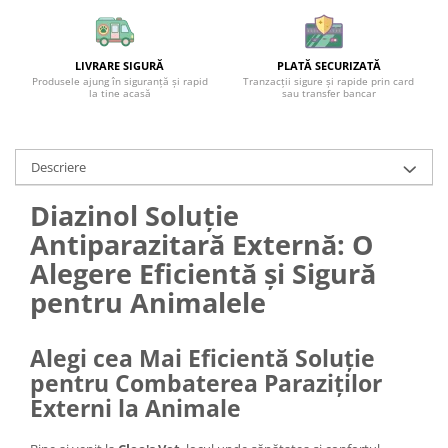
LIVRARE SIGURĂ
PLATĂ SECURIZATĂ
Produsele ajung în siguranță și rapid
Tranzacții sigure și rapide prin card
la tine acasă
sau transfer bancar
Descriere
Diazinol Soluție
Antiparazitară Externă: O
Alegere Eficientă și Sigură
pentru Animalele
Alegi cea Mai Eficientă Soluție
pentru Combaterea Paraziților
Externi la Animale