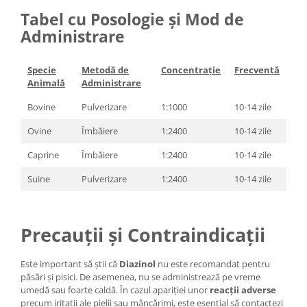
Tabel cu Posologie și Mod de
Administrare
Specie
Metodă de
Concentrație
Frecvență
Animală
Administrare
Bovine
Pulverizare
1:1000
10-14 zile
Ovine
Îmbăiere
1:2400
10-14 zile
Caprine
Îmbăiere
1:2400
10-14 zile
Suine
Pulverizare
1:2400
10-14 zile
Precauții și Contraindicații
Este important să știi că
Diazinol
nu este recomandat pentru
păsări și pisici. De asemenea, nu se administrează pe vreme
umedă sau foarte caldă. În cazul apariției unor
reacții adverse
precum iritații ale pielii sau mâncărimi, este esențial să contactezi