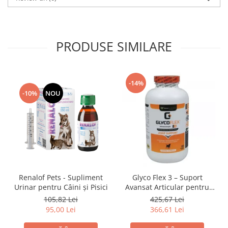
PRODUSE SIMILARE
-14%
-10%
NOU
Renalof Pets - Supliment
Glyco Flex 3 – Suport
Urinar pentru Câini și Pisici
Avansat Articular pentru
Câini
105,82 Lei
425,67 Lei
95,00 Lei
366,61 Lei