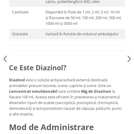
calciu, polietilenglicol 400, xilen
Cantitate
Disponibil în fiole de 1 ml, 2 ml, 5 ml, 10 ml
și flacoane de 50 ml, 100 ml, 200 ml, 500 ml,
1000 ml și 5000 ml
Greutate
Variază în funcție de volumul ambalajului
Ce Este Diazinol?
Diazinol
este o soluție antiparazitară externă destinată
animalelor precum bovine, ovine, caprine și suine. Este un
concentrat emulsionabil
care conține
60g de Diazinon
la
fiecare 100 ml. Acesta este eficient în prevenirea și tratamentul
diverselor tipuri de scabie (sarcoptică, psoroptică, chorioptică,
demodecică) și ectoparazitism cauzat de căpușe, păduchi, purici
și alte insecte.
Mod de Administrare