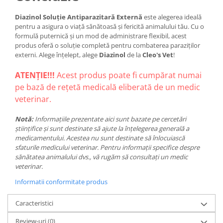
Diazinol Soluție Antiparazitară Externă
este alegerea ideală
pentru a asigura o viață sănătoasă și fericită animalului tău. Cu o
formulă puternică și un mod de administrare flexibil, acest
produs oferă o soluție completă pentru combaterea paraziților
externi. Alege înțelept, alege
Diazinol
de la
Cleo's Vet
!
ATENȚIE!!!
Acest produs poate fi cumpărat numai
pe bază de rețetă medicală eliberată de un medic
veterinar.
Notă:
Informațiile prezentate aici sunt bazate pe cercetări
științifice și sunt destinate să ajute la înțelegerea generală a
medicamentului. Acestea nu sunt destinate să înlocuiască
sfaturile medicului veterinar. Pentru informații specifice despre
sănătatea animalului dvs., vă rugăm să consultați un medic
veterinar.
Informatii conformitate produs
Caracteristici
Review-uri
(0)