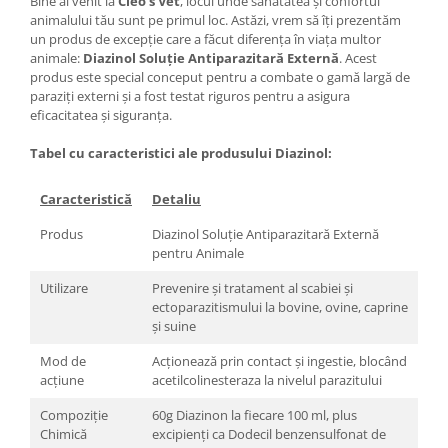
Bine ai venit la
Cleo's Vet
, locul unde sănătatea și confortul
animalului tău sunt pe primul loc. Astăzi, vrem să îți prezentăm
un produs de excepție care a făcut diferența în viața multor
animale:
Diazinol Soluție Antiparazitară Externă
. Acest
produs este special conceput pentru a combate o gamă largă de
paraziți externi și a fost testat riguros pentru a asigura
eficacitatea și siguranța.
Tabel cu caracteristici ale produsului Diazinol:
Caracteristică
Detaliu
Produs
Diazinol Soluție Antiparazitară Externă
pentru Animale
Utilizare
Prevenire și tratament al scabiei și
ectoparazitismului la bovine, ovine, caprine
și suine
Mod de
Acționează prin contact și ingestie, blocând
acțiune
acetilcolinesteraza la nivelul parazitului
Compoziție
60g Diazinon la fiecare 100 ml, plus
Chimică
excipienți ca Dodecil benzensulfonat de