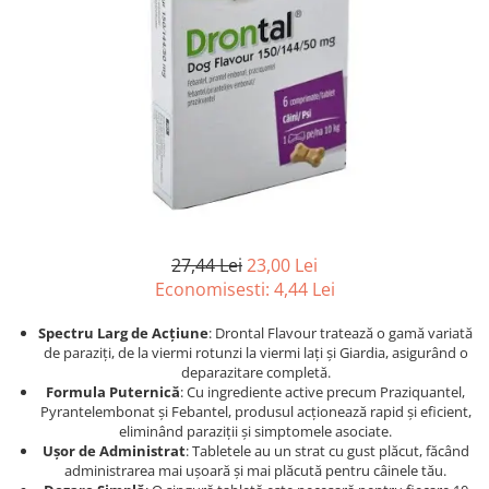
Afecțiuni hepatice
Afecțiuni hepatice
Afecțiuni neurologice
Afecțiuni neurologice
Afecțiuni oftalmice
Afecțiuni oftalmice
Afecțiuni oncologice
Afecțiuni oncologice
Afecțiuni otice
Afecțiuni otice
Afecțiuni renale și urinare
Afecțiuni respiratorii
Afecțiuni respiratorii
Afecțiuni renale și urinare
Suplimente
Suplimente
Suplimente nutritive
Suplimente nutritive
27,44 Lei
23,00 Lei
Vitamine și minerale
Vitamine și minerale
Economisesti:
4,44
Lei
Hrană
Hrană
Hrană umedă
Hrană umedă
Spectru Larg de Acțiune
: Drontal Flavour tratează o gamă variată
de paraziți, de la viermi rotunzi la viermi lați și Giardia, asigurând o
Hrană uscată
Hrană uscată
deparazitare completă.
Recompense și snack-uri
Igienă
Formula Puternică
: Cu ingrediente active precum Praziquantel,
Pyrantelembonat și Febantel, produsul acționează rapid și eficient,
Igienă
Așternut Tofu / Nisip
eliminând paraziții și simptomele asociate.
Igienă orală
Igienă orală
Ușor de Administrat
: Tabletele au un strat cu gust plăcut, făcând
administrarea mai ușoară și mai plăcută pentru câinele tău.
Șampoane și balsamuri
Șampoane și balsamuri