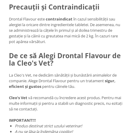
Precauții și Contraindicații
Drontal Flavour este
contraindicat
în cazul sensibilității sau
alergiei la oricare dintre ingredientele tabletei. De asemenea, nu
se administrează la cățele în primul și al doilea trimestru de
gestație și la câinii cu greutatea mai mică de 2 kg. În cazuri rare
pot apărea vărsături.
De ce să Alegi Drontal Flavour de
la Cleo's Vet?
La Cleo's Vet, ne dedicăm sănătății și bunăstării animalelor de
companie. Alege Drontal Flavour pentru un tratament
sigur,
eficient și gustos
pentru câinele tău.
Cleo’s Vet
vă recomandă cu încredere acest produs. Pentru mai
multe informații și pentru a stabili un diagnostic precis, nu ezitați
să ne contactați.
IMPORTANT!!!
Produs destinat strict uzului veterinar!
A nu se lăsa la îndemâna copiilor!