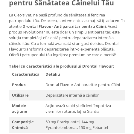
pentru Sănătatea Câinelui Tău
La Cleo's Vet, ne pasă profund de sănătatea și fericirea
patrupedului tău. De aceea, suntem entuziasmați să îți aducem în
atenție
Drontal Flavour Antiparazitar pentru Câini
. Acest
produs revoluționar nu este doar un simplu antiparazitar; este
soluția completă și eficientă pentru deparazitarea internă a
câinelui tău. Cu o formulă avansată și un gust delicios, Drontal
Flavour transformă deparazitarea într-o experiență plăcută.
Oferă-i patrupedului tău îngrijirea premium pe care o merită!
Tabel cu caracteristici ale produsului Drontal Flavour:
Caracteristică
Detaliu
Produs
Drontal Flavour Antiparazitar pentru Câini
Utilizare
Deparazitare internă a câinilor
Mod de
Acționează rapid și eficient împotriva
acțiune
viermilor rotunzi, lați și Giardia
Compoziție
50 mg Praziquantel, 144 mg
Chimică
Pyrantelembonat, 150 mg Febantel