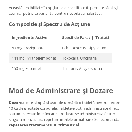
Această flexibilitate în opțiunile de cantitate îți permite să alegi
cea mai potrivită variantă pentru nevoile câinelui tău.
Compoziție și Spectru de Acțiune
Ingrediente Active
Specii de Paraziți Tratați
50 mg Praziquantel
Echinococcus, Dipylidium
144 mg Pyrantelembonat
Toxocara, Uncinaria
150 mg Febantel
Trichuris, Ancylostoma
Mod de Administrare și Dozare
Dozarea
este simplă și ușor de urmărit: o tabletă pentru fiecare
10 kg de greutate corporală. Tabletele pot fi administrate direct
sau amestecate în mâncare. Produsul se administrează într-o
singură repriză, fără repetare în zilele următoare. Se recomandă
repetarea tratamentului trimestrial
.