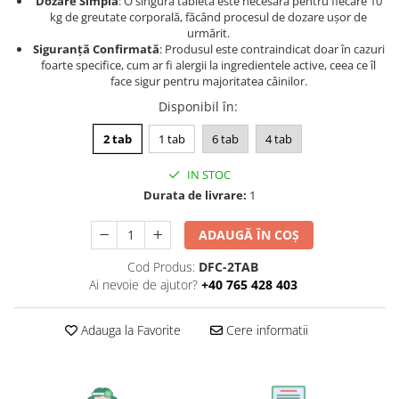
Dozare Simplă
: O singură tabletă este necesară pentru fiecare 10
kg de greutate corporală, făcând procesul de dozare ușor de
urmărit.
Siguranță Confirmată
: Produsul este contraindicat doar în cazuri
foarte specifice, cum ar fi alergii la ingredientele active, ceea ce îl
face sigur pentru majoritatea câinilor.
Disponibil în
:
2 tab
1 tab
6 tab
4 tab
IN STOC
Durata de livrare:
1
ADAUGĂ ÎN COȘ
Cod Produs:
DFC-2TAB
Ai nevoie de ajutor?
+40 765 428 403
Adauga la Favorite
Cere informatii