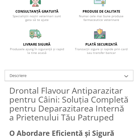
CONSULTANȚĂ GRATUITĂ
PRODUSE DE CALITATE
Specialiștii noștri veterinari sunt
Numai cele mai bune produse
gata să te ajute
farmaceutice veterinare
LIVRARE SIGURĂ
PLATĂ SECURIZATĂ
Produsele ajung în siguranță și rapid
Tranzacții sigure și rapide prin card
la tine acasă
sau transfer bancar
Descriere
Drontal Flavour Antiparazitar
pentru Câini: Soluția Completă
pentru Deparazitarea Internă
a Prietenului Tău Patruped
O Abordare Eficientă și Sigură