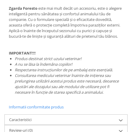
Zgarda Foresto
este mai mult decât un accesoriu, este o alegere
inteligentă pentru sănătatea și confortul animalului tău de
companie. Cu o formulare specială și o eficacitate dovedită,
aceasta oferă o protecție completă împotriva paraziților externi.
Aplică-o înainte de începutul sezonului cu purici și capușe și
bucură-te de liniște și siguranță alături de prietenul tău blănos.
IMPORTANT!!!
Produs destinat strict uzului veterinar!
A nu se lăsa la îndemâna copiilor!
Respectarea instrucțiunilor de pe ambalaj este esențială.
Consultarea medicului veterinar înainte de inițierea sau
prelungirea utilizării acestui produs este necesară, deoarece
ajustări ale dozajului sau ale modului de utilizare pot fi
necesare în funcție de starea specifică a animalului.
Informatii conformitate produs
Caracteristici
Review-uri
(0)