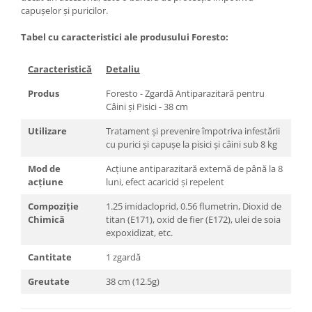
capușelor și puricilor.
Tabel cu caracteristici ale produsului Foresto:
Caracteristică
Detaliu
Produs
Foresto - Zgardă Antiparazitară pentru
Câini și Pisici - 38 cm
Utilizare
Tratament și prevenire împotriva infestării
cu purici și capușe la pisici și câini sub 8 kg
Mod de
Acțiune antiparazitară externă de până la 8
acțiune
luni, efect acaricid și repelent
Compoziție
1.25 imidacloprid, 0.56 flumetrin, Dioxid de
Chimică
titan (E171), oxid de fier (E172), ulei de soia
expoxidizat, etc.
Cantitate
1 zgardă
Greutate
38 cm (12.5g)