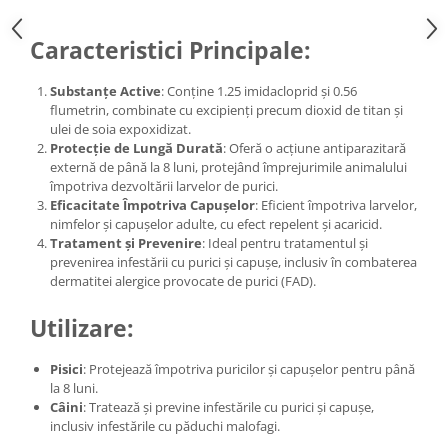
Caracteristici Principale:
Substanțe Active
: Conține 1.25 imidacloprid și 0.56
flumetrin, combinate cu excipienți precum dioxid de titan și
ulei de soia expoxidizat.
Protecție de Lungă Durată
: Oferă o acțiune antiparazitară
externă de până la 8 luni, protejând împrejurimile animalului
împotriva dezvoltării larvelor de purici.
Eficacitate Împotriva Capușelor
: Eficient împotriva larvelor,
nimfelor și capușelor adulte, cu efect repelent și acaricid.
Tratament și Prevenire
: Ideal pentru tratamentul și
prevenirea infestării cu purici și capușe, inclusiv în combaterea
dermatitei alergice provocate de purici (FAD).
Utilizare:
Pisici
: Protejează împotriva puricilor și capușelor pentru până
la 8 luni.
Câini
: Tratează și previne infestările cu purici și capușe,
inclusiv infestările cu păduchi malofagi.