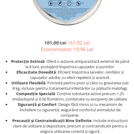
Afecțiuni hepatice
Afecțiuni hepatice
Afecțiuni neurologice
Afecțiuni neurologice
Afecțiuni oftalmice
Afecțiuni oftalmice
Afecțiuni oncologice
Afecțiuni oncologice
Afecțiuni otice
Afecțiuni otice
Afecțiuni renale și urinare
Afecțiuni respiratorii
181,88 Lei
161,92 Lei
Afecțiuni respiratorii
Afecțiuni renale și urinare
Economisesti:
19,96
Lei
Suplimente
Suplimente
Protecție Extinsă
: Oferă o acțiune antiparazitară externă de până
Suplimente nutritive
Suplimente nutritive
la 8 luni, protejând împotriva capușelor și puricilor.
Eficacitate Dovedită
: Eficient împotriva larvelor, nimfelor și
Vitamine și minerale
Vitamine și minerale
capușelor adulte, cu efect repelent și acaricid.
Hrană
Hrană
Utilizare Flexibilă
: Potrivită pentru pisici și câini cu greutatea sub
8 kg, inclusiv pentru tratamentul infestărilor cu păduchi malofagi.
Hrană umedă
Hrană umedă
Compoziție Specială
: Conține substanțe active precum 1.25
Hrană uscată
Hrană uscată
imidacloprid și 0.56 flumetrin, combinate cu excipienți de calitate.
Siguranță și Confort
: Design fără miros și cu mecanism de
Recompense și snack-uri
Igienă
închidere cu siguranță, asigurând confortul animalului de
Igienă
companie.
Așternut Tofu / Nisip
Precauții și Contraindicații Bine Definite
: Include instrucțiuni
Igienă orală
Igienă orală
clare de utilizare și depozitare, precum și contraindicații pentru a
Șampoane și balsamuri
Șampoane și balsamuri
asigura utilizarea corectă și sigură.