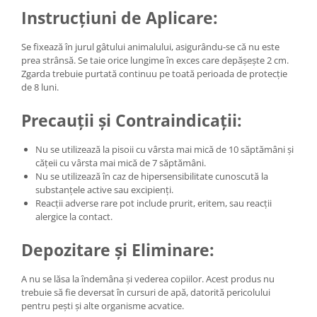
Instrucțiuni de Aplicare:
Se fixează în jurul gâtului animalului, asigurându-se că nu este
prea strânsă. Se taie orice lungime în exces care depășește 2 cm.
Zgarda trebuie purtată continuu pe toată perioada de protecție
de 8 luni.
Precauții și Contraindicații:
Nu se utilizează la pisoii cu vârsta mai mică de 10 săptămâni și
cățeii cu vârsta mai mică de 7 săptămâni.
Nu se utilizează în caz de hipersensibilitate cunoscută la
substanțele active sau excipienți.
Reacții adverse rare pot include prurit, eritem, sau reacții
alergice la contact.
Depozitare și Eliminare:
A nu se lăsa la îndemâna și vederea copiilor. Acest produs nu
trebuie să fie deversat în cursuri de apă, datorită pericolului
pentru pești și alte organisme acvatice.