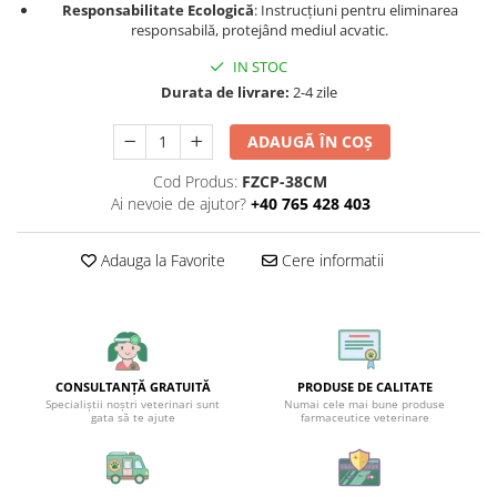
Responsabilitate Ecologică
: Instrucțiuni pentru eliminarea
responsabilă, protejând mediul acvatic.
IN STOC
Durata de livrare:
2-4 zile
ADAUGĂ ÎN COȘ
Cod Produs:
FZCP-38CM
Ai nevoie de ajutor?
+40 765 428 403
Adauga la Favorite
Cere informatii
CONSULTANȚĂ GRATUITĂ
PRODUSE DE CALITATE
Specialiștii noștri veterinari sunt
Numai cele mai bune produse
gata să te ajute
farmaceutice veterinare