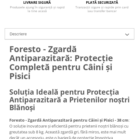
LIVRARE SIGURĂ
PLATĂ SECURIZATĂ
Produsele ajung în siguranță și rapid
Tranzacții sigure și rapide prin card
la tine acasă
sau transfer bancar
Descriere
Foresto - Zgardă
Antiparazitară: Protecție
Completă pentru Câini și
Pisici
Soluția Ideală pentru Protecția
Antiparazitară a Prietenilor noștri
Blănoși
Foresto - Zgardă Antiparazitară pentru Câini și Pisici - 38 cm
:
O soluție inovatoare și eficientă pentru prietenii noștri blănoși cu
greutatea sub 8 kg. Această zgardă gri, fără miros, este mai mult
decât un accesoriu, este o barieră de protecție împotriva