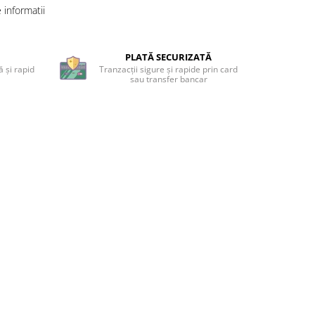
informatii
PLATĂ SECURIZATĂ
 și rapid
Tranzacții sigure și rapide prin card
sau transfer bancar