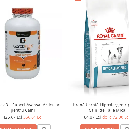
lex 3 – Suport Avansat Articular
Hrană Uscată Hipoalergenic 
pentru Câini
Câini de Talie Mică
425,67 Lei
366,61 Lei
84,87 Lei
de la 72,00 Le
ADAUGĂ ÎN COȘ
VEZI VARIANTE