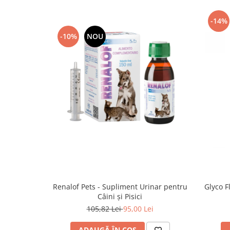
-14%
-10%
NOU
Renalof Pets - Supliment Urinar pentru
Glyco F
Câini și Pisici
105,82 Lei
95,00 Lei
ADAUGĂ ÎN COȘ