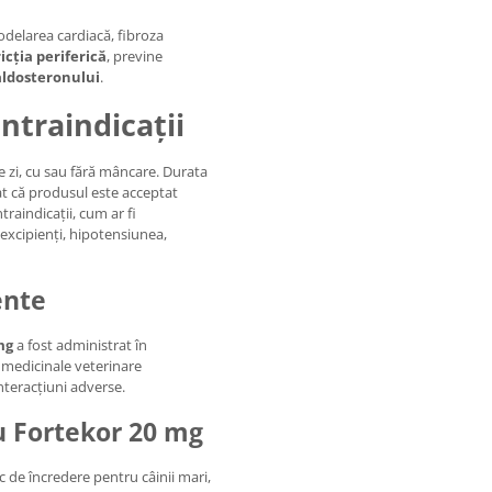
delarea cardiacă, fibroza
icția periferică
, previne
aldosteronului
.
ntraindicații
e zi, cu sau fără mâncare. Durata
t că produsul este acceptat
raindicații, cum ar fi
 excipienți, hipotensiunea,
ente
mg
a fost administrat în
 medicinale veterinare
nteracțiuni adverse.
cu Fortekor 20 mg
 de încredere pentru câinii mari,