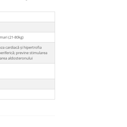
mari (21-80kg)
za cardiacă și hipertrofia
eriferică; previne stimularea
rarea aldosteronului