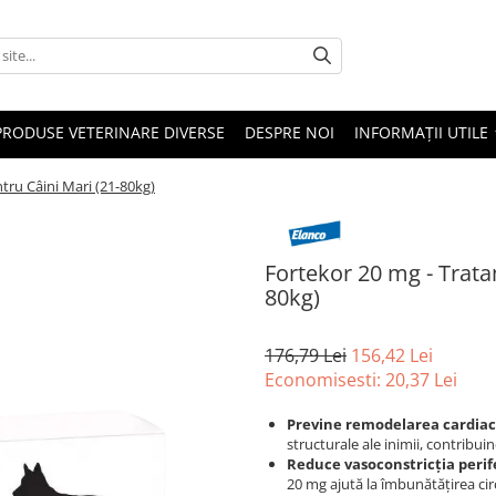
PRODUSE VETERINARE DIVERSE
DESPRE NOI
INFORMAȚII UTILE
tru Câini Mari (21-80kg)
Fortekor 20 mg - Trata
80kg)
176,79 Lei
156,42 Lei
Economisesti:
20,37
Lei
Previne remodelarea cardia
structurale ale inimii, contribu
Reduce vasoconstricția perif
20 mg ajută la îmbunătățirea circ