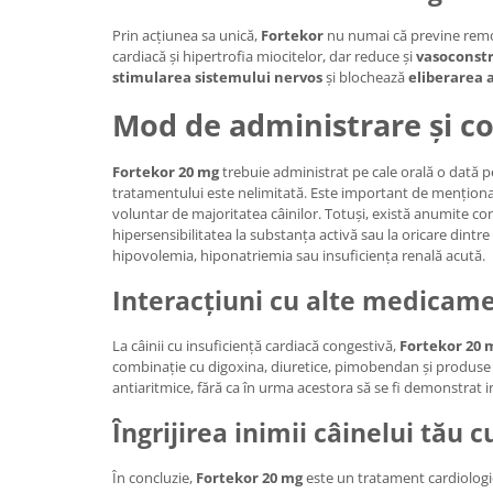
Prin acțiunea sa unică,
Fortekor
nu numai că previne remo
cardiacă și hipertrofia miocitelor, dar reduce și
vasoconstr
stimularea sistemului nervos
și blochează
eliberarea 
Mod de administrare și co
Fortekor 20 mg
trebuie administrat pe cale orală o dată p
tratamentului este nelimitată. Este important de menționa
voluntar de majoritatea câinilor. Totuși, există anumite cont
hipersensibilitatea la substanța activă sau la oricare dintre
hipovolemia, hiponatriemia sau insuficiența renală acută.
Interacțiuni cu alte medicam
La câinii cu insuficiență cardiacă congestivă,
Fortekor 20 
combinație cu digoxina, diuretice, pimobendan și produse
antiaritmice, fără ca în urma acestora să se fi demonstrat i
Îngrijirea inimii câinelui tău 
În concluzie,
Fortekor 20 mg
este un tratament cardiologic