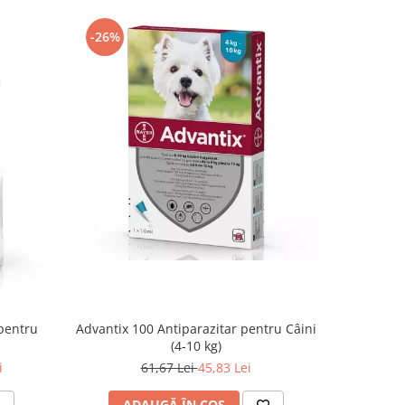
-26%
-14%
Advantix 100 Antiparazitar pentru Câini
Aktivait (
pentru
(4-10 kg)
61,67 Lei
45,83 Lei
2
i
ADAUGĂ ÎN COȘ
AD