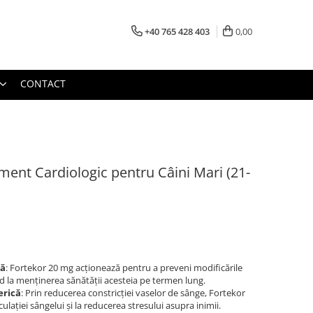
+40 765 428 403
0,00
CONTACT
ment Cardiologic pentru Câini Mari (21-
că
: Fortekor 20 mg acționează pentru a preveni modificările
ind la menținerea sănătății acesteia pe termen lung.
erică
: Prin reducerea constricției vaselor de sânge, Fortekor
ulației sângelui și la reducerea stresului asupra inimii.