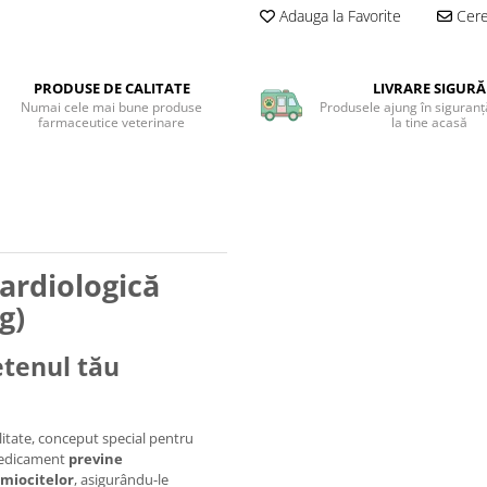
Adauga la Favorite
Cere 
PRODUSE DE CALITATE
LIVRARE SIGURĂ
Numai cele mai bune produse
Produsele ajung în siguranță
farmaceutice veterinare
la tine acasă
Cardiologică
g)
etenul tău
litate, conceput special pentru
 medicament
previne
 miocitelor
, asigurându-le