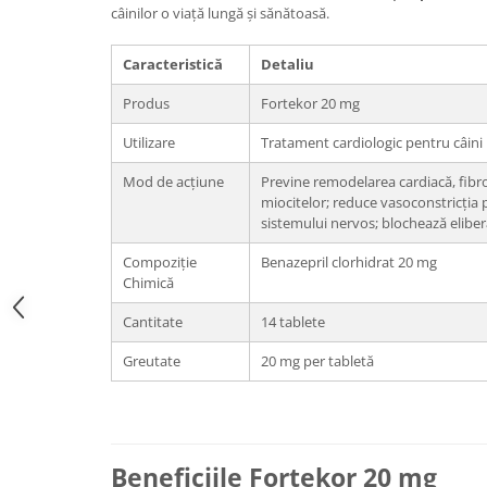
câinilor o viață lungă și sănătoasă.
Caracteristică
Detaliu
Produs
Fortekor 20 mg
Utilizare
Tratament cardiologic pentru câini 
Mod de acțiune
Previne remodelarea cardiacă, fibro
miocitelor; reduce vasoconstricția p
sistemului nervos; blochează elibe
Compoziție
Benazepril clorhidrat 20 mg
Chimică
Cantitate
14 tablete
Greutate
20 mg per tabletă
Beneficiile Fortekor 20 mg