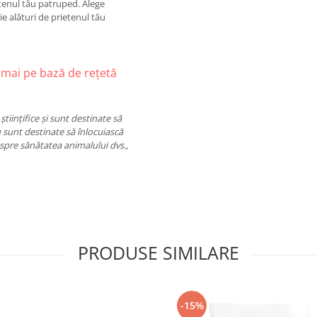
etenul tău patruped. Alege
e alături de prietenul tău
mai pe bază de rețetă
tiințifice și sunt destinate să
 sunt destinate să înlocuiască
espre sănătatea animalului dvs.,
PRODUSE SIMILARE
-15%