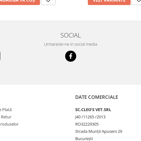
SOCIAL
Urmareste-ne in social media
DATE COMERCIALE
 Plată
SC.CLEO’S VET.SRL
e Retur
J40 /11265 /2013
Produselor
RO32229305
Strada Munții Apuseni 29
București