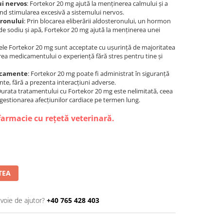
ui nervos
: Fortekor 20 mg ajută la menținerea calmului și a
ind stimularea excesivă a sistemului nervos.
eronului
: Prin blocarea eliberării aldosteronului, un hormon
 de sodiu și apă, Fortekor 20 mg ajută la menținerea unei
tele Fortekor 20 mg sunt acceptate cu ușurință de majoritatea
area medicamentului o experiență fără stres pentru tine și
dicamente
: Fortekor 20 mg poate fi administrat în siguranță
te, fără a prezenta interacțiuni adverse.
Durata tratamentului cu Fortekor 20 mg este nelimitată, ceea
u gestionarea afecțiunilor cardiace pe termen lung.
farmacie cu rețetă veterinară.
TEA
evoie de ajutor?
+40 765 428 403