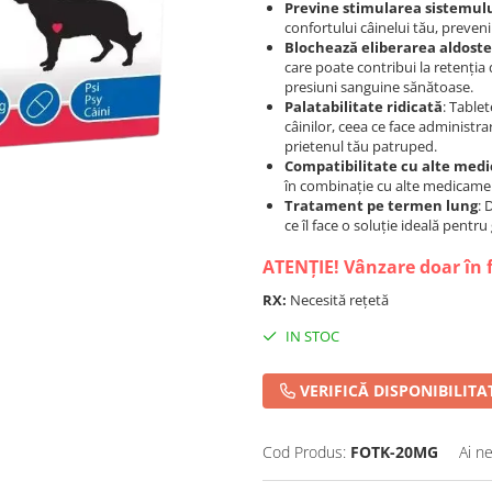
Previne stimularea sistemul
confortului câinelui tău, preven
Blochează eliberarea aldost
care poate contribui la retenția
presiuni sanguine sănătoase.
Palatabilitate ridicată
: Table
câinilor, ceea ce face administr
prietenul tău patruped.
Compatibilitate cu alte me
în combinație cu alte medicamen
Tratament pe termen lung
: 
ce îl face o soluție ideală pentr
ATENȚIE! Vânzare doar în 
RX:
Necesită rețetă
IN STOC
VERIFICĂ DISPONIBILITA
Cod Produs:
FOTK-20MG
Ai n