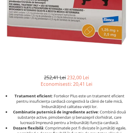
Afecțiuni hepatice
Afecțiuni hepatice
Afecțiuni neurologice
Afecțiuni neurologice
Afecțiuni oftalmice
Afecțiuni oftalmice
Afecțiuni oncologice
Afecțiuni oncologice
Afecțiuni otice
Afecțiuni otice
Afecțiuni renale și urinare
Afecțiuni respiratorii
Afecțiuni respiratorii
Afecțiuni renale și urinare
Suplimente
Suplimente
Suplimente nutritive
Suplimente nutritive
Vitamine și minerale
Vitamine și minerale
252,41 Lei
232,00 Lei
Hrană
Hrană
Economisesti:
20,41
Lei
Hrană umedă
Hrană umedă
Tratament eficient
: Fortekor Plus este un tratament eficient
Hrană uscată
Hrană uscată
pentru insuficiența cardiacă congestivă la câinii de talie mică,
Recompense și snack-uri
Igienă
îmbunătățind calitatea vieții lor.
Combinatie puternică de ingrediente active
: Combină două
Igienă
Așternut Tofu / Nisip
substanțe active, pimobendan și benazepril clorhidrat, care
Igienă orală
Igienă orală
lucrează împreună pentru a îmbunătăți funcția cardiacă.
Dozare flexibilă
: Comprimatele pot fi divizate în jumătăți egale,
Șampoane și balsamuri
Șampoane și balsamuri