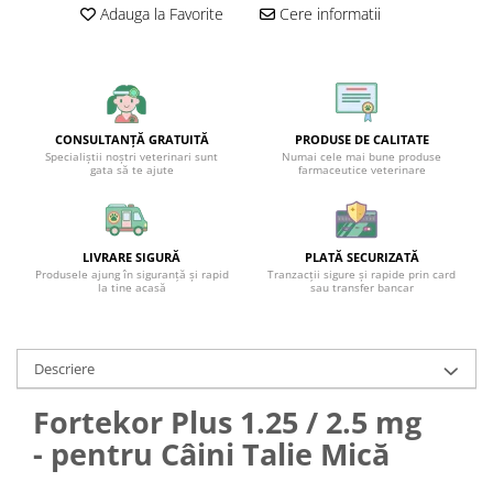
Adauga la Favorite
Cere informatii
CONSULTANȚĂ GRATUITĂ
PRODUSE DE CALITATE
Specialiștii noștri veterinari sunt
Numai cele mai bune produse
gata să te ajute
farmaceutice veterinare
LIVRARE SIGURĂ
PLATĂ SECURIZATĂ
Produsele ajung în siguranță și rapid
Tranzacții sigure și rapide prin card
la tine acasă
sau transfer bancar
Descriere
Fortekor Plus 1.25 / 2.5 mg
- pentru Câini Talie Mică