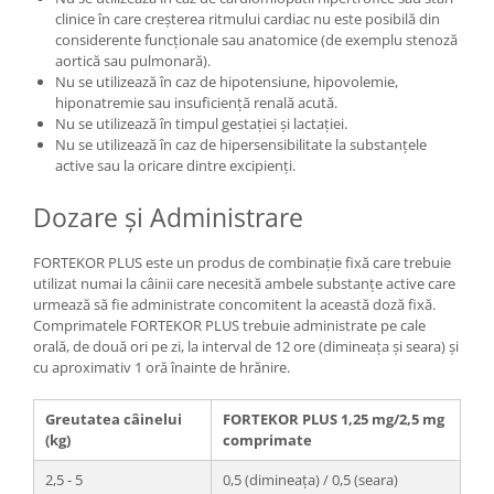
clinice în care creșterea ritmului cardiac nu este posibilă din
considerente funcționale sau anatomice (de exemplu stenoză
aortică sau pulmonară).
Nu se utilizează în caz de hipotensiune, hipovolemie,
hiponatremie sau insuficiență renală acută.
Nu se utilizează în timpul gestației și lactației.
Nu se utilizează în caz de hipersensibilitate la substanțele
active sau la oricare dintre excipienți.
Dozare și Administrare
FORTEKOR PLUS este un produs de combinație fixă care trebuie
utilizat numai la câinii care necesită ambele substanțe active care
urmează să fie administrate concomitent la această doză fixă.
Comprimatele FORTEKOR PLUS trebuie administrate pe cale
orală, de două ori pe zi, la interval de 12 ore (dimineața și seara) și
cu aproximativ 1 oră înainte de hrănire.
Greutatea câinelui
FORTEKOR PLUS 1,25 mg/2,5 mg
(kg)
comprimate
2,5 - 5
0,5 (dimineața) / 0,5 (seara)