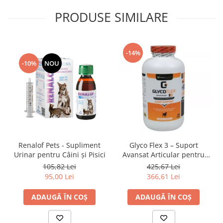
PRODUSE SIMILARE
-14%
-10%
NOU
Renalof Pets - Supliment
Glyco Flex 3 – Suport
Urinar pentru Câini și Pisici
Avansat Articular pentru
Câini
105,82 Lei
425,67 Lei
95,00 Lei
366,61 Lei
ADAUGĂ ÎN COȘ
ADAUGĂ ÎN COȘ