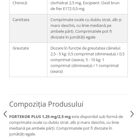
Chimică
clorhidrat 2,5 mg, Excipient: Oxid brun
de fier E172 0,5 mg
Cantitate
Comprimate ovale cu dublu strat, alb și
maro deschis, cu linie mediană pe
ambele părți. Comprimatele pot fi
divizate în jumătăți egale
Greutate
Dozare în funcție de greutatea câinelui:
2,5 - 5 kg: 0,5 comprimat (dimineața) / 0,5
comprimat (seara), 5 - 10 kg: 1
comprimat (dimineața) / 1 comprimat
(seara)
Compoziția Produsului
FORTEKOR PLUS 1,25 mg/2,5 mg
este disponibil sub formă de
comprimate ovale cu dublu strat, alb și maro deschis, cu linie
mediană pe ambele părți. Comprimatele pot fi divizate în
jumătăți egale.