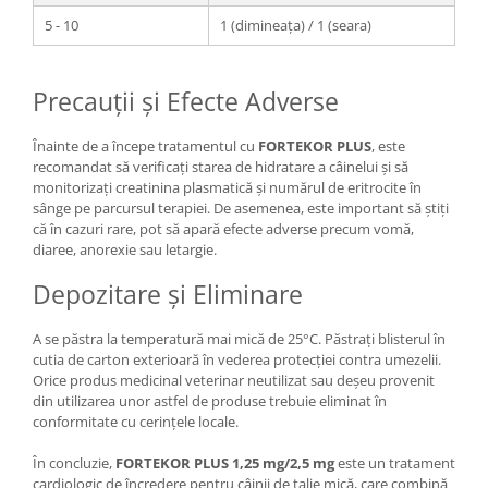
5 - 10
1 (dimineața) / 1 (seara)
Precauții și Efecte Adverse
Înainte de a începe tratamentul cu
FORTEKOR PLUS
, este
recomandat să verificați starea de hidratare a câinelui și să
monitorizați creatinina plasmatică și numărul de eritrocite în
sânge pe parcursul terapiei. De asemenea, este important să știți
că în cazuri rare, pot să apară efecte adverse precum vomă,
diaree, anorexie sau letargie.
Depozitare și Eliminare
A se păstra la temperatură mai mică de 25°C. Păstrați blisterul în
cutia de carton exterioară în vederea protecției contra umezelii.
Orice produs medicinal veterinar neutilizat sau deșeu provenit
din utilizarea unor astfel de produse trebuie eliminat în
conformitate cu cerințele locale.
În concluzie,
FORTEKOR PLUS 1,25 mg/2,5 mg
este un tratament
cardiologic de încredere pentru câinii de talie mică, care combină