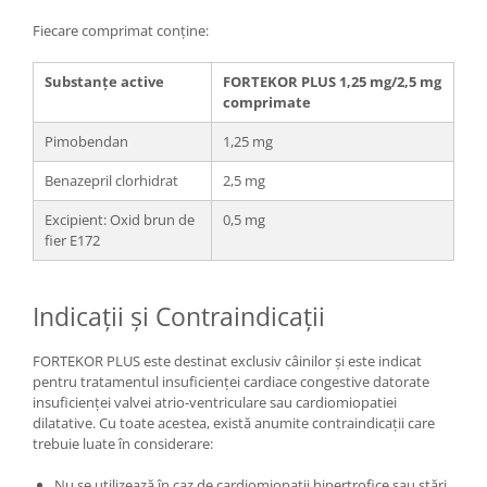
Fiecare comprimat conține:
Substanțe active
FORTEKOR PLUS 1,25 mg/2,5 mg
comprimate
Pimobendan
1,25 mg
Benazepril clorhidrat
2,5 mg
Excipient: Oxid brun de
0,5 mg
fier E172
Indicații și Contraindicații
FORTEKOR PLUS este destinat exclusiv câinilor și este indicat
pentru tratamentul insuficienței cardiace congestive datorate
insuficienței valvei atrio-ventriculare sau cardiomiopatiei
dilatative. Cu toate acestea, există anumite contraindicații care
trebuie luate în considerare:
Nu se utilizează în caz de cardiomiopatii hipertrofice sau stări