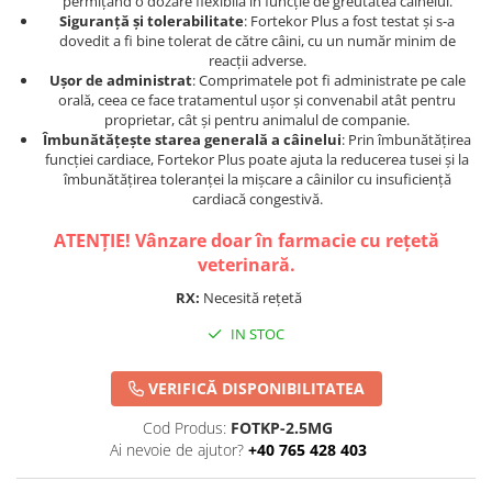
permițând o dozare flexibilă în funcție de greutatea câinelui.
Siguranță și tolerabilitate
: Fortekor Plus a fost testat și s-a
dovedit a fi bine tolerat de către câini, cu un număr minim de
reacții adverse.
Ușor de administrat
: Comprimatele pot fi administrate pe cale
orală, ceea ce face tratamentul ușor și convenabil atât pentru
proprietar, cât și pentru animalul de companie.
Îmbunătățește starea generală a câinelui
: Prin îmbunătățirea
funcției cardiace, Fortekor Plus poate ajuta la reducerea tusei și la
îmbunătățirea toleranței la mișcare a câinilor cu insuficiență
cardiacă congestivă.
ATENȚIE! Vânzare doar în farmacie cu rețetă
veterinară.
RX:
Necesită rețetă
IN STOC
VERIFICĂ DISPONIBILITATEA
Cod Produs:
FOTKP-2.5MG
Ai nevoie de ajutor?
+40 765 428 403