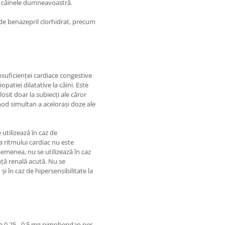
ru câinele dumneavoastră.
e benazepril clorhidrat, precum
suficienței cardiace congestive
patiei dilatative la câini. Este
losit doar la subiecți ale căror
mod simultan a acelorași doze ale
 utilizează în caz de
ea ritmului cardiac nu este
emenea, nu se utilizează în caz
ță renală acută. Nu se
și în caz de hipersensibilitate la
e 0,25 - 0,5 mg pimobendan per