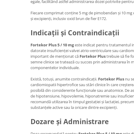
egale, facilitând astfel administrarea dozei potrivite pent
Fiecare comprimat conține 5 mg de pimobendan și 10 mg d
și excipienți, inclusiv oxid brun de fier E172.
Indicații și Contraindicații
Fortekor Plus 5 / 10 mg
este indicat pentru tratamentul in
datorate insuficienței valvei atrio-ventriculare sau cardiomio
important de menționat că
Fortekor Plus
trebuie să fie fo
semne clinice se tratează cu succes prin administrarea în 
componentelor individuale.
Există, totuși, anumite contraindicații.
Fortekor Plus
nu se
cardiomiopatii hipertrofice sau stări clinice în care creșter
posibilă din considerente funcționale sau anatomice. De as
de hipotensiune, hipovolemie, hiponatremie sau insuficien
recomandă utilizarea în timpul gestației și lactației, precum 
substanțele active sau la oricare dintre excipienți.
Dozare și Administrare
Doza recomandată pentru
Fortekor Plus 5 / 10 mg
este d