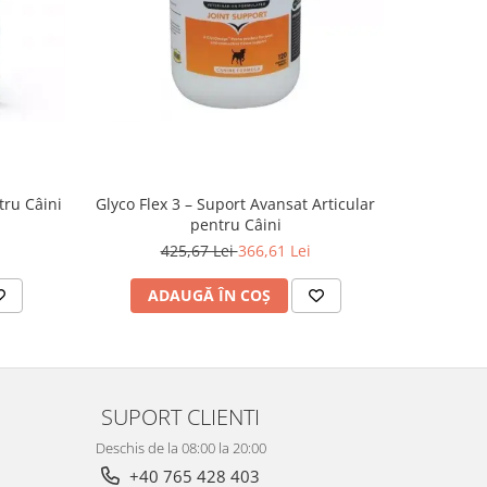
-14%
tru Câini
Glyco Flex 3 – Suport Avansat Articular
Aktivait (
pentru Câini
425,67 Lei
366,61 Lei
2
ADAUGĂ ÎN COȘ
AD
SUPORT CLIENTI
Deschis de la 08:00 la 20:00
+40 765 428 403