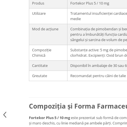
Produs
Fortekor Plus 5 / 10 mg
Utilizare
Tratamentul insuficienței cardiace 
medie
Mod de acțiune
Combinația de pimobendan și bena
pentru a îmbunătăți funcția cardi
sângelui și sarcina de volum de p
Compoziție
Substanțe active: 5 mg de pimobe
Chimică
clorhidrat. Excipienți: Oxid brun d
Cantitate
Disponibil în ambalaje de 30 sau
Greutate
Recomandat pentru câini de talie 
Compoziția și Forma Farmace
Fortekor Plus 5 / 10 mg
este prezentat sub formă de comp
și maro deschis, cu linie mediană pe ambele părți. Comprima