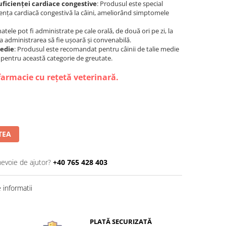
ficienței cardiace congestive
: Produsul este special
iența cardiacă congestivă la câini, ameliorând simptomele
tele pot fi administrate pe cale orală, de două ori pe zi, la
ca administrarea să fie ușoară și convenabilă.
medie
: Produsul este recomandat pentru câinii de talie medie
ent pentru această categorie de greutate.
farmacie cu rețetă veterinară.
TEA
nevoie de ajutor?
+40 765 428 403
informatii
PLATĂ SECURIZATĂ