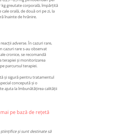
r kg greutate corporală, împărțită
ale orală, de două ori pe zi, la
ră înainte de hrănire.
eacții adverse. În cazuri rare,
n cazuri rare s-au observat
renale cronice, se recomandă
ea terapiei și monitorizarea
 pe parcursul terapiei.
ntă și sigură pentru tratamentul
 special concepută și o
 ajuta la îmbunătățirea calității
mai pe bază de rețetă
tiințifice și sunt destinate să