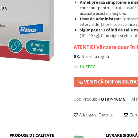
Ameliorează simptomele insu
conceput pentru a trata insufic
asociate acestei afecțiuni.
Ușor de administrat
: Comprima
interval de 12 ore, ceea ce face 
Sigur pentru câinii de talie 
(10 - 20 kg), fiind sigur și efici
ATENȚIE! Vânzare doar în 
RX:
Necesită rețetă
IN STOC
VERIFICĂ DISPONIBILITA
Cod Produs:
FOTKP-10MG
Ai 
Adauga la Favorite
Cere 
PRODUSE DE CALITATE
LIVRARE SIGURĂ