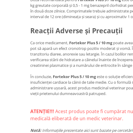
kg greutate corporală și 0,5 - 1 mg benazepril clorhidrat pe
în două doze zilnice. Comprimatele trebuie administrate pe c
interval de 12 ore (dimineața și seara) și cu aproximativ 1 o
Reacții Adverse și Precauții
Ca orice medicament,
Fortekor Plus 5 / 10 mg
poate avea r
pot să apară un efect cronotrop pozitiv moderat și vomă. Î
tranzitoriu diaree, anorexie sau letargie. În cazul bolilor 
verificarea stării de hidratare a câinelui înainte de începer
creatininei plasmatice și a numărului de eritrocite în sânge
În concluzie,
Fortekor Plus 5 / 10 mg
este o soluție eficie
insuficienței cardiace la câinii de talie medie. Cu o formulă
administrare ușoară, acest produs medicinal veterinar poate
vieții prietenului dumneavoastră patruped.
ATENȚIE!!!
Acest produs poate fi cumpărat nu
medicală eliberată de un medic veterinar.
Notă:
Informațiile prezentate aici sunt bazate pe cercetări ș