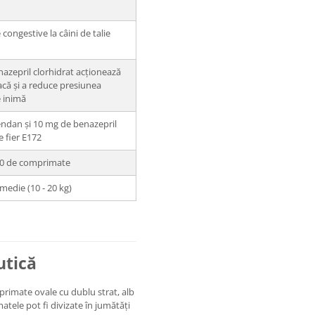
congestive la câini de talie
zepril clorhidrat acționează
acă și a reduce presiunea
e inimă
ndan și 10 mg de benazepril
e fier E172
 60 de comprimate
medie (10 - 20 kg)
utică
rimate ovale cu dublu strat, alb
tele pot fi divizate în jumătăți