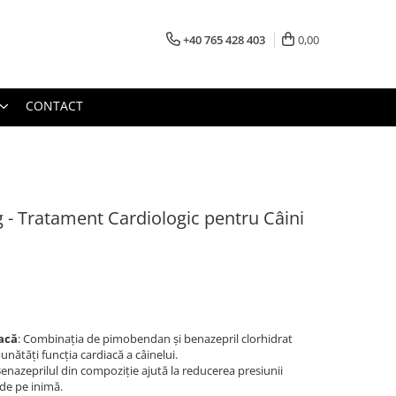
+40 765 428 403
0,00
CONTACT
g - Tratament Cardiologic pentru Câini
acă
: Combinația de pimobendan și benazepril clorhidrat
nătăți funcția cardiacă a câinelui.
Benazeprilul din compoziție ajută la reducerea presiunii
 de pe inimă.