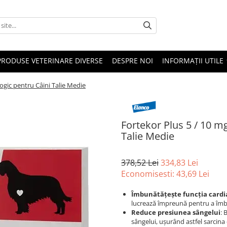
PRODUSE VETERINARE DIVERSE
DESPRE NOI
INFORMAȚII UTILE
ogic pentru Câini Talie Medie
Fortekor Plus 5 / 10 m
Talie Medie
378,52 Lei
334,83 Lei
Economisesti:
43,69
Lei
Îmbunătățește funcția cardi
lucrează împreună pentru a îmbu
Reduce presiunea sângelui
: 
sângelui, ușurând astfel sarcina