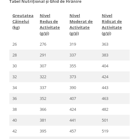
Tabel Nutrițional și Ghid de Hrănire
Greutatea
Nivel
Nivel
Nivel
Câinelui
Redus de
Moderat de
Ridicat de
(kg)
Activitate
Activitate
Activitate
(g/zi)
(g/zi)
(g/zi)
26
276
319
363
28
291
337
383
30
307
355
404
32
322
373
424
34
337
390
443
36
352
407
463
38
366
424
482
40
381
441
501
42
395
457
519