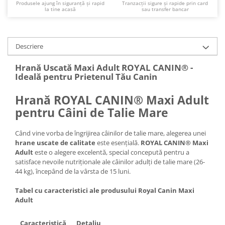
Produsele ajung în siguranță și rapid
Tranzacții sigure și rapide prin card
la tine acasă
sau transfer bancar
Descriere
Hrană Uscată Maxi Adult ROYAL CANIN® -
Ideală pentru Prietenul Tău Canin
Hrană ROYAL CANIN® Maxi Adult
pentru Câini de Talie Mare
Când vine vorba de îngrijirea câinilor de talie mare, alegerea unei
hrane uscate de calitate
este esențială.
ROYAL CANIN® Maxi
Adult
este o alegere excelentă, special concepută pentru a
satisface nevoile nutriționale ale câinilor adulți de talie mare (26-
44 kg), începând de la vârsta de 15 luni.
Tabel cu caracteristici ale produsului Royal Canin Maxi
Adult
Caracteristică
Detaliu