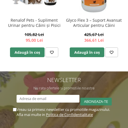
Renalof Pets - Supliment
Glyco Flex 3 – Suport Avansat
Urinar pentru Câini și Pisici
Articular pentru Câini
105,82 Lei
425,67 Lei
95,00 Lei
366,61 Lei
Adaugă în coș
Adaugă în coș
NEWSLETTER
Nu rata ofertele si promotiile noastre
Vreau sa primesc newsletter cu promotiile magazinului.
Afla mai multe in
Politica de Confidentialitate