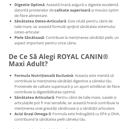
Digestie Optimă
: Această hrană asigură o digestie excelentă
datorită proteinelor de
calitate superioară
și mixului optim
de fibre alimentare.
Sănătatea Osteo-Articulară
: Este vitală pentru câinii de
talie mare, iar această formulă sprijină sănătatea sistemului
osteo-articular.
Piele Sănătoasă
: Contribuie la menținerea sănătății pielii, un
aspect important pentru orice câine.
De Ce Să Alegi ROYAL CANIN®
Maxi Adult?
Formula Nutrițională Exclusivă
: Aceasta este menită să
contribuie la menținerea sănătății digestive a câinelui tău.
Proteinele de calitate superioară și un aport echilibrat de fibre
contribuie la digestibilitatea optimă.
Sănătatea Articulară
: Pentru câinii de talie mare, oasele și
articulațiile pot fi mai sensibile, iar această hrană contribuie la
menținerea unei greutăți sănătoase și a sănătății articulare.
Acizi Grași Omega-3
: Formula este îmbogățită cu EPA și DHA,
contribuind la sănătatea pielii câinelui tău.