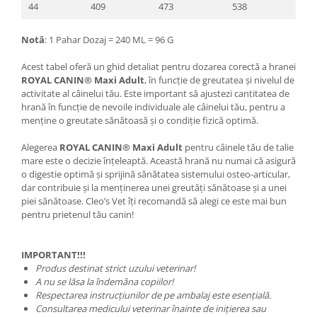
44
409
473
538
Notă
: 1 Pahar Dozaj = 240 ML = 96 G
Acest tabel oferă un ghid detaliat pentru dozarea corectă a hranei
ROYAL CANIN® Maxi Adult
, în funcție de greutatea și nivelul de
activitate al câinelui tău. Este important să ajustezi cantitatea de
hrană în funcție de nevoile individuale ale câinelui tău, pentru a
menține o greutate sănătoasă și o condiție fizică optimă.
Alegerea
ROYAL CANIN® Maxi Adult
pentru câinele tău de talie
mare este o decizie înțeleaptă. Această hrană nu numai că asigură
o digestie optimă și sprijină sănătatea sistemului osteo-articular,
dar contribuie și la menținerea unei greutăți sănătoase și a unei
piei sănătoase. Cleo’s Vet îți recomandă să alegi ce este mai bun
pentru prietenul tău canin!
IMPORTANT!!!
Produs destinat strict uzului veterinar!
A nu se lăsa la îndemâna copiilor!
Respectarea instrucțiunilor de pe ambalaj este esențială.
Consultarea medicului veterinar înainte de inițierea sau