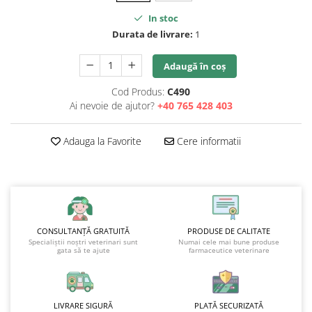
In stoc
Durata de livrare:
1
Adaugă în coș
Cod Produs:
C490
Ai nevoie de ajutor?
+40 765 428 403
Adauga la Favorite
Cere informatii
CONSULTANȚĂ GRATUITĂ
PRODUSE DE CALITATE
Specialiștii noștri veterinari sunt
Numai cele mai bune produse
gata să te ajute
farmaceutice veterinare
LIVRARE SIGURĂ
PLATĂ SECURIZATĂ