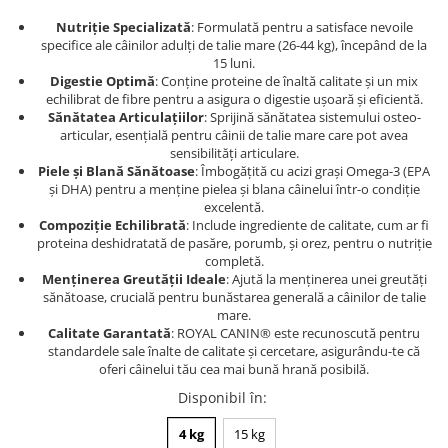
Nutriție Specializată
: Formulată pentru a satisface nevoile
specifice ale câinilor adulți de talie mare (26-44 kg), începând de la
15 luni.
Digestie Optimă
: Conține proteine de înaltă calitate și un mix
echilibrat de fibre pentru a asigura o digestie ușoară și eficientă.
Sănătatea Articulațiilor
: Sprijină sănătatea sistemului osteo-
articular, esențială pentru câinii de talie mare care pot avea
sensibilități articulare.
Piele și Blană Sănătoase
: Îmbogățită cu acizi grași Omega-3 (EPA
și DHA) pentru a menține pielea și blana câinelui într-o condiție
excelentă.
Compoziție Echilibrată
: Include ingrediente de calitate, cum ar fi
proteina deshidratată de pasăre, porumb, și orez, pentru o nutriție
completă.
Menținerea Greutății Ideale
: Ajută la menținerea unei greutăți
sănătoase, crucială pentru bunăstarea generală a câinilor de talie
mare.
Calitate Garantată
: ROYAL CANIN® este recunoscută pentru
standardele sale înalte de calitate și cercetare, asigurându-te că
oferi câinelui tău cea mai bună hrană posibilă.
Disponibil în
:
4 kg
15 kg