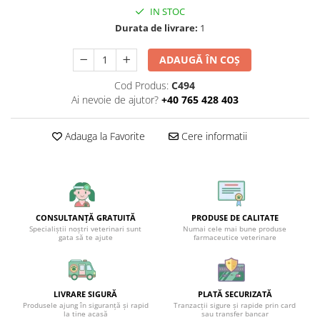
IN STOC
Durata de livrare:
1
ADAUGĂ ÎN COȘ
Cod Produs:
C494
Ai nevoie de ajutor?
+40 765 428 403
Adauga la Favorite
Cere informatii
CONSULTANȚĂ GRATUITĂ
PRODUSE DE CALITATE
Specialiștii noștri veterinari sunt
Numai cele mai bune produse
gata să te ajute
farmaceutice veterinare
LIVRARE SIGURĂ
PLATĂ SECURIZATĂ
Produsele ajung în siguranță și rapid
Tranzacții sigure și rapide prin card
la tine acasă
sau transfer bancar