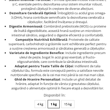
și C, esențiale pentru dezvoltarea unui sistem imunitar robust,
protejând cățelușii în creștere de diverse afecțiuni.
Dezvoltare Cerebrală Optimă
: Îmbogățită cu acidul gras omega-
3 (DHA), hrana contribuie semnificativ la dezvoltarea cerebrală a
cățelușilor, facilitând învățarea și dresajul.
Digestie Armonioasă
: Combinând prebioticele (MOS) cu proteine
de înaltă digestibilitate, această hrană susține un microbiom
intestinal sănătos, asigurând o digestie eficientă și confortabilă.
Compoziție Nutritivă Echilibrată
: Proteinele de calitate
superioară, carbohidrații și grăsimile sunt echilibrate perfect pentru
a susține creșterea armonioasă și sănătatea generală a cățelușilor.
Varietate de Ingrediente Benefice
: Include ingrediente precum
uleiul de pește, bogat în acizi grași esențiali, și fructo-
oligozaharidele, care contribuie la sănătatea intestinală.
Adaptat pentru Toate Talile de Căței
: Indiferent de talia
cățelului tău, formula este concepută pentru a satisface nevoile
nutriționale specifice, de la cei mai mici până la cei mai mari căței.
Ghid de Hranire Personalizat
: Include un ghid detaliat de
hrănire, adaptat în funcție de vârsta și greutatea cățelului,
asigurând o alimentație optimă în fiecare etapă a dezvoltării lor.
Disponibil în
:
4 kg
1 kg
15 kg