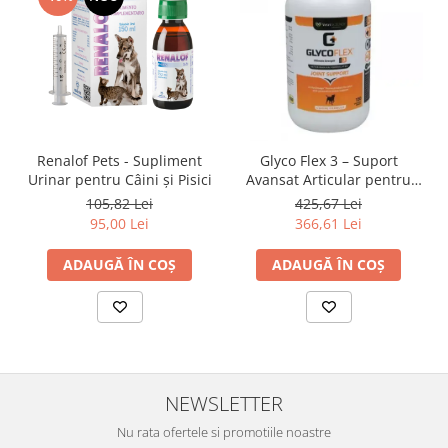
Renalof Pets - Supliment
Glyco Flex 3 – Suport
Urinar pentru Câini și Pisici
Avansat Articular pentru
Câini
105,82 Lei
425,67 Lei
95,00 Lei
366,61 Lei
ADAUGĂ ÎN COȘ
ADAUGĂ ÎN COȘ
NEWSLETTER
Nu rata ofertele si promotiile noastre