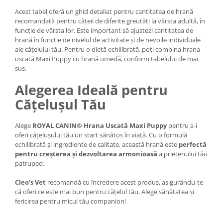
Acest tabel oferă un ghid detaliat pentru cantitatea de hrană
recomandată pentru cățeii de diferite greutăți la vârsta adultă, în
funcție de vârsta lor. Este important să ajustezi cantitatea de
hrană în funcție de nivelul de activitate și de nevoile individuale
ale cățelului tău. Pentru o dietă echilibrată, poți combina hrana
uscată Maxi Puppy cu hrană umedă, conform tabelului de mai
sus.
Alegerea Ideală pentru
Cățelușul Tău
Alege
ROYAL CANIN®
Hrana Uscată Maxi Puppy
pentru a-i
oferi cățelușului tău un start sănătos în viață. Cu o formulă
echilibrată și ingrediente de calitate, această hrană este
perfectă
pentru creșterea și dezvoltarea armonioasă
a prietenului tău
patruped.
Cleo’s Vet
recomandă cu încredere acest produs, asigurându-te
că oferi ce este mai bun pentru cățelul tău. Alege sănătatea și
fericirea pentru micul tău companion!