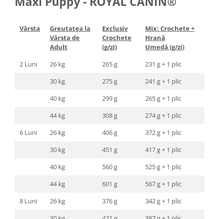
Maxi Puppy - ROYAL CANIN®
Vârsta
Greutatea la
Exclusiv
Mix: Crochete +
Vârsta de
Crochete
Hrană
Adult
(g/zi)
Umedă (g/zi)
2 Luni
26 kg
265 g
231 g + 1 plic
30 kg
275 g
241 g + 1 plic
40 kg
299 g
265 g + 1 plic
44 kg
308 g
274 g + 1 plic
6 Luni
26 kg
406 g
372 g + 1 plic
30 kg
451 g
417 g + 1 plic
40 kg
560 g
525 g + 1 plic
44 kg
601 g
567 g + 1 plic
8 Luni
26 kg
376 g
342 g + 1 plic
30 kg
421 g
387 g + 1 plic