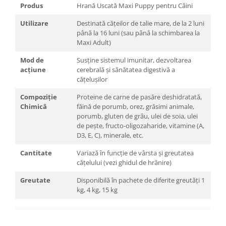
Produs
Hrană Uscată Maxi Puppy pentru Câini
Utilizare
Destinată cățeilor de talie mare, de la 2 luni
până la 16 luni (sau până la schimbarea la
Maxi Adult)
Mod de
Susține sistemul imunitar, dezvoltarea
acțiune
cerebrală și sănătatea digestivă a
cățelușilor
Compoziție
Proteine de carne de pasăre deshidratată,
Chimică
făină de porumb, orez, grăsimi animale,
porumb, gluten de grâu, ulei de soia, ulei
de pește, fructo-oligozaharide, vitamine (A,
D3, E, C), minerale, etc.
Cantitate
Variază în funcție de vârsta și greutatea
cățelului (vezi ghidul de hrănire)
Greutate
Disponibilă în pachete de diferite greutăți 1
kg, 4 kg, 15 kg