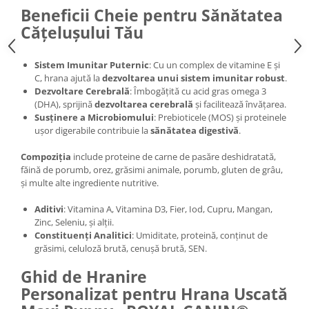
Beneficii Cheie pentru Sănătatea
Cățelușului Tău
Sistem Imunitar Puternic
: Cu un complex de vitamine E și
C, hrana ajută la
dezvoltarea unui sistem imunitar robust
.
Dezvoltare Cerebrală
: Îmbogățită cu acid gras omega 3
(DHA), sprijină
dezvoltarea cerebrală
și facilitează învățarea.
Susținere a Microbiomului
: Prebioticele (MOS) și proteinele
ușor digerabile contribuie la
sănătatea digestivă
.
Compoziția
include proteine de carne de pasăre deshidratată,
făină de porumb, orez, grăsimi animale, porumb, gluten de grâu,
și multe alte ingrediente nutritive.
Aditivi
: Vitamina A, Vitamina D3, Fier, Iod, Cupru, Mangan,
Zinc, Seleniu, și alții.
Constituenți Analitici
: Umiditate, proteină, conținut de
grăsimi, celuloză brută, cenușă brută, SEN.
Ghid de Hranire
Personalizat pentru Hrana Uscată