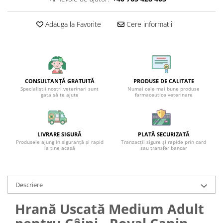
Adauga la Favorite
Cere informatii
CONSULTANȚĂ GRATUITĂ
PRODUSE DE CALITATE
Specialiștii noștri veterinari sunt
Numai cele mai bune produse
gata să te ajute
farmaceutice veterinare
LIVRARE SIGURĂ
PLATĂ SECURIZATĂ
Produsele ajung în siguranță și rapid
Tranzacții sigure și rapide prin card
la tine acasă
sau transfer bancar
Descriere
Hrană Uscată Medium Adult