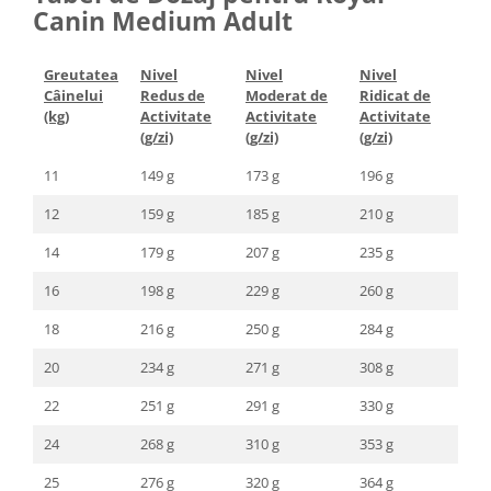
Canin Medium Adult
Greutatea
Nivel
Nivel
Nivel
Câinelui
Redus de
Moderat de
Ridicat de
(kg)
Activitate
Activitate
Activitate
(g/zi)
(g/zi)
(g/zi)
11
149 g
173 g
196 g
12
159 g
185 g
210 g
14
179 g
207 g
235 g
16
198 g
229 g
260 g
18
216 g
250 g
284 g
20
234 g
271 g
308 g
22
251 g
291 g
330 g
24
268 g
310 g
353 g
25
276 g
320 g
364 g