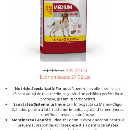
Afecțiuni hepatice
Afecțiuni hepatice
Afecțiuni neurologice
Afecțiuni neurologice
Afecțiuni oftalmice
Afecțiuni oftalmice
Afecțiuni oncologice
Afecțiuni oncologice
Afecțiuni otice
Afecțiuni otice
Afecțiuni renale și urinare
Afecțiuni respiratorii
Afecțiuni respiratorii
Afecțiuni renale și urinare
Suplimente
Suplimente
Suplimente nutritive
Suplimente nutritive
392,06 Lei
335,04 Lei
Vitamine și minerale
Vitamine și minerale
Economisesti:
57,02
Lei
Hrană
Hrană
Hrană umedă
Hrană umedă
Nutriție Specializată
: Formulată pentru nevoile specifice ale
câinilor adulți de talie medie, asigurând un echilibru perfect între
Hrană uscată
Hrană uscată
proteine, grăsimi și carbohidrați.
Recompense și snack-uri
Igienă
Sănătatea Sistemului Imunitar
: Îmbogățită cu Manan-Oligo-
Zaharide pentru a întări sistemul imunitar, ajutând la menținerea
Igienă
Așternut Tofu / Nisip
unei flori intestinale sănătoase.
Igienă orală
Igienă orală
Menținerea Greutății Ideale
: Conținut caloric adaptat pentru a
preveni supraponderabilitatea, esențială pentru sănătatea
Șampoane și balsamuri
Șampoane și balsamuri