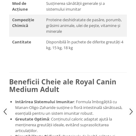
Mod de
Susținerea sănătății generale și a
Acțiune
sistemului imunitar
Compoziție
Proteine deshidratate de pasăre, porumb,
Chimică
grăsimi animale, ulei de pește, vitamine și
minerale
Cantitate
Disponibilă în pachete de diferite greutăți 4
kg, 15 kg, 18 kg
Beneficii Cheie ale Royal Canin
Medium Adult
Intărirea Sistemului Imunitar
: Formula îmbogățită cu
Manan-Oligo-Zaharide susține o floră intestinală sănătoasă,
esențială pentru un sistem imunitar robust.
Greutate Optimă
: Conținutul caloric adaptat ajută la
menținerea greutății ideale, evitând suprasolicitarea
articulațiilor.