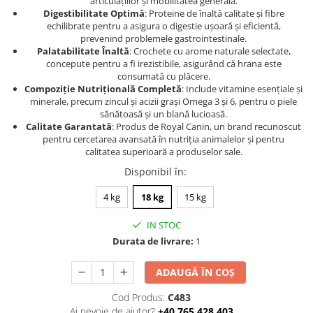
articulațiilor și mobilitatea generală.
Digestibilitate Optimă
: Proteine de înaltă calitate și fibre
echilibrate pentru a asigura o digestie ușoară și eficientă,
prevenind problemele gastrointestinale.
Palatabilitate Înaltă
: Crochete cu arome naturale selectate,
concepute pentru a fi irezistibile, asigurând că hrana este
consumată cu plăcere.
Compoziție Nutrițională Completă
: Include vitamine esențiale și
minerale, precum zincul și acizii grași Omega 3 și 6, pentru o piele
sănătoasă și un blană lucioasă.
Calitate Garantată
: Produs de Royal Canin, un brand recunoscut
pentru cercetarea avansată în nutriția animalelor și pentru
calitatea superioară a produselor sale.
Disponibil în
:
4 kg
18 kg
15 kg
IN STOC
Durata de livrare:
1
ADAUGĂ ÎN COȘ
Cod Produs:
C483
Ai nevoie de ajutor?
+40 765 428 403