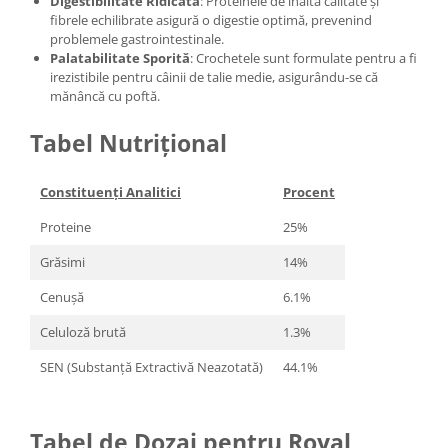
Digestibilitate Ridicată
: Proteinele de înaltă calitate și
fibrele echilibrate asigură o digestie optimă, prevenind
problemele gastrointestinale.
Palatabilitate Sporită
: Crochetele sunt formulate pentru a fi
irezistibile pentru câinii de talie medie, asigurându-se că
mănâncă cu poftă.
Tabel Nutrițional
Constituenți Analitici
Procent
Proteine
25%
Grăsimi
14%
Cenușă
6.1%
Celuloză brută
1.3%
SEN (Substanță Extractivă Neazotată)
44.1%
Tabel de Dozaj pentru Royal