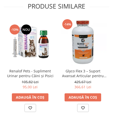
PRODUSE SIMILARE
-14%
-10%
NOU
Renalof Pets - Supliment
Glyco Flex 3 – Suport
Urinar pentru Câini și Pisici
Avansat Articular pentru
Câini
105,82 Lei
425,67 Lei
95,00 Lei
366,61 Lei
ADAUGĂ ÎN COȘ
ADAUGĂ ÎN COȘ