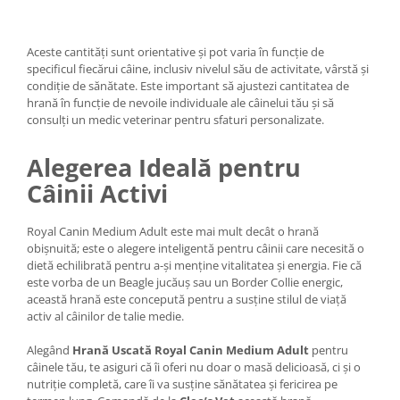
Aceste cantități sunt orientative și pot varia în funcție de
specificul fiecărui câine, inclusiv nivelul său de activitate, vârstă și
condiție de sănătate. Este important să ajustezi cantitatea de
hrană în funcție de nevoile individuale ale câinelui tău și să
consulți un medic veterinar pentru sfaturi personalizate.
Alegerea Ideală pentru
Câinii Activi
Royal Canin Medium Adult este mai mult decât o hrană
obișnuită; este o alegere inteligentă pentru câinii care necesită o
dietă echilibrată pentru a-și menține vitalitatea și energia. Fie că
este vorba de un Beagle jucăuș sau un Border Collie energic,
această hrană este concepută pentru a susține stilul de viață
activ al câinilor de talie medie.
Alegând
Hrană Uscată
Royal Canin Medium Adult
pentru
câinele tău, te asiguri că îi oferi nu doar o masă delicioasă, ci și o
nutriție completă, care îi va susține sănătatea și fericirea pe