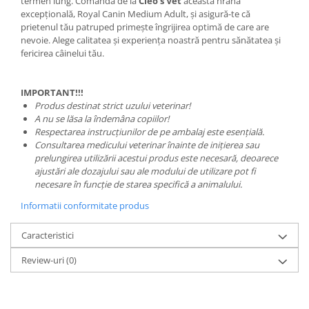
termen lung. Comandă de la
Cleo’s Vet
această hrană
excepțională, Royal Canin Medium Adult, și asigură-te că
prietenul tău patruped primește îngrijirea optimă de care are
nevoie. Alege calitatea și experiența noastră pentru sănătatea și
fericirea câinelui tău.
IMPORTANT!!!
Produs destinat strict uzului veterinar!
A nu se lăsa la îndemâna copiilor!
Respectarea instrucțiunilor de pe ambalaj este esențială.
Consultarea medicului veterinar înainte de inițierea sau
prelungirea utilizării acestui produs este necesară, deoarece
ajustări ale dozajului sau ale modului de utilizare pot fi
necesare în funcție de starea specifică a animalului.
Informatii conformitate produs
Caracteristici
Review-uri
(0)