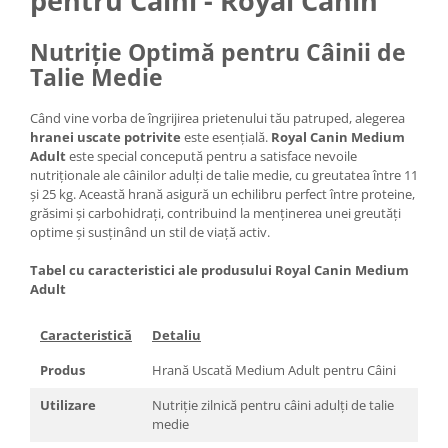
pentru Câini - Royal Canin
Nutriție Optimă pentru Câinii de
Talie Medie
Când vine vorba de îngrijirea prietenului tău patruped, alegerea
hranei uscate potrivite
este esențială.
Royal Canin Medium
Adult
este special concepută pentru a satisface nevoile
nutriționale ale câinilor adulți de talie medie, cu greutatea între 11
și 25 kg. Această hrană asigură un echilibru perfect între proteine,
grăsimi și carbohidrați, contribuind la menținerea unei greutăți
optime și susținând un stil de viață activ.
Tabel cu caracteristici ale produsului Royal Canin Medium
Adult
Caracteristică
Detaliu
Produs
Hrană Uscată Medium Adult pentru Câini
Utilizare
Nutriție zilnică pentru câini adulți de talie
medie