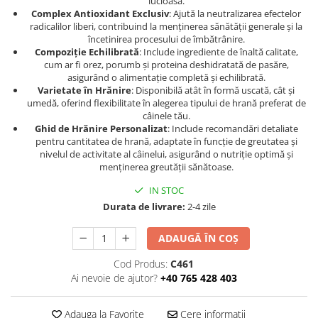
lucioasă.
Complex Antioxidant Exclusiv
: Ajută la neutralizarea efectelor
radicalilor liberi, contribuind la menținerea sănătății generale și la
încetinirea procesului de îmbătrânire.
Compoziție Echilibrată
: Include ingrediente de înaltă calitate,
cum ar fi orez, porumb și proteina deshidratată de pasăre,
asigurând o alimentație completă și echilibrată.
Varietate în Hrănire
: Disponibilă atât în formă uscată, cât și
umedă, oferind flexibilitate în alegerea tipului de hrană preferat de
câinele tău.
Ghid de Hrănire Personalizat
: Include recomandări detaliate
pentru cantitatea de hrană, adaptate în funcție de greutatea și
nivelul de activitate al câinelui, asigurând o nutriție optimă și
menținerea greutății sănătoase.
IN STOC
Durata de livrare:
2-4 zile
ADAUGĂ ÎN COȘ
Cod Produs:
C461
Ai nevoie de ajutor?
+40 765 428 403
Adauga la Favorite
Cere informatii