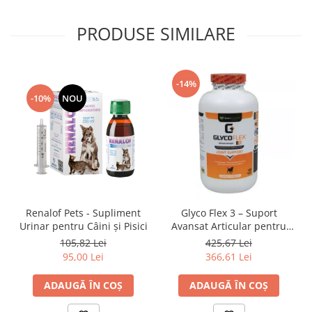
PRODUSE SIMILARE
-14%
-10%
NOU
Renalof Pets - Supliment
Glyco Flex 3 – Suport
Urinar pentru Câini și Pisici
Avansat Articular pentru
Câini
105,82 Lei
425,67 Lei
95,00 Lei
366,61 Lei
ADAUGĂ ÎN COȘ
ADAUGĂ ÎN COȘ