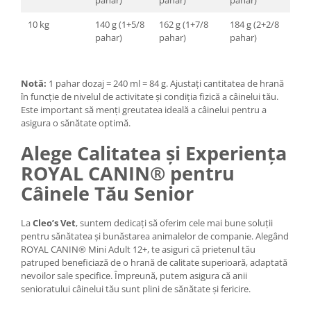
pahar)
pahar)
pahar)
10 kg
140 g (1+5/8
162 g (1+7/8
184 g (2+2/8
pahar)
pahar)
pahar)
Notă:
1 pahar dozaj = 240 ml = 84 g. Ajustați cantitatea de hrană
în funcție de nivelul de activitate și condiția fizică a câinelui tău.
Este important să menți greutatea ideală a câinelui pentru a
asigura o sănătate optimă.
Alege Calitatea și Experiența
ROYAL CANIN® pentru
Câinele Tău Senior
La
Cleo’s Vet
, suntem dedicați să oferim cele mai bune soluții
pentru sănătatea și bunăstarea animalelor de companie. Alegând
ROYAL CANIN® Mini Adult 12+, te asiguri că prietenul tău
patruped beneficiază de o hrană de calitate superioară, adaptată
nevoilor sale specifice. Împreună, putem asigura că anii
senioratului câinelui tău sunt plini de sănătate și fericire.