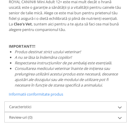
ROYAL CANIN® Mini Adult 12+ este mai mult decât o hrană
uscată; este o garanție a sănătății și a vitalității pentru cainele tău
senior de talie mică. Alege ce este mai bun pentru prietenul tău
fidel și asigură-i o dietă echilibrată și plină de nutrienți esențiali.
La
Cleo’s Vet
, suntem aici pentru a te ajuta să faci cea mai bună
alegere pentru companionul tău.
IMPORTANT!!!
Produs destinat strict uzului veterinar!
A nu se lăsa la îndemâna copiilor!
Respectarea instrucțiunilor de pe ambalaj este esențială.
Consultarea medicului veterinar înainte de inițierea sau
prelungirea utilizării acestui produs este necesară, deoarece
ajustări ale dozajului sau ale modului de utilizare pot fi
necesare în funcție de starea specifică a animalului.
Informatii conformitate produs
Caracteristici
Review-uri
(0)