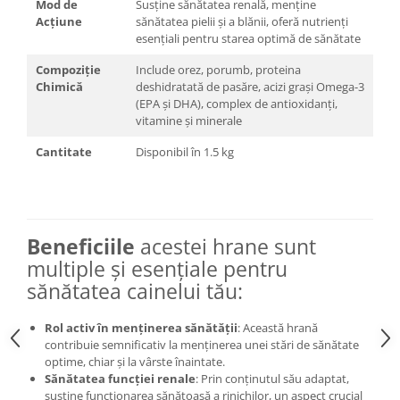
Mod de
Susține sănătatea renală, menține
Acțiune
sănătatea pielii și a blănii, oferă nutrienți
esențiali pentru starea optimă de sănătate
Compoziție
Include orez, porumb, proteina
Chimică
deshidratată de pasăre, acizi grași Omega-3
(EPA și DHA), complex de antioxidanți,
vitamine și minerale
Cantitate
Disponibil în 1.5 kg
Beneficiile
acestei hrane sunt
multiple și esențiale pentru
sănătatea cainelui tău:
Rol activ în menținerea sănătății
: Această hrană
contribuie semnificativ la menținerea unei stări de sănătate
optime, chiar și la vârste înaintate.
Sănătatea funcției renale
: Prin conținutul său adaptat,
susține funcționarea sănătoasă a rinichilor, un aspect crucial