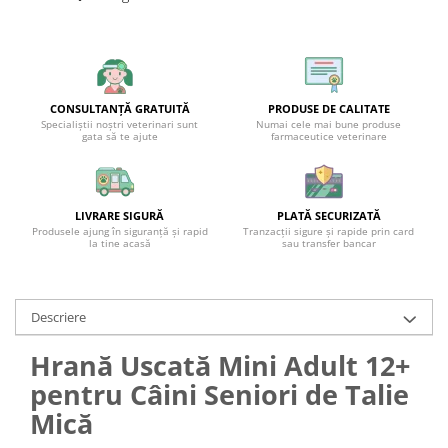
CONSULTANȚĂ GRATUITĂ
PRODUSE DE CALITATE
Specialiștii noștri veterinari sunt
Numai cele mai bune produse
gata să te ajute
farmaceutice veterinare
LIVRARE SIGURĂ
PLATĂ SECURIZATĂ
Produsele ajung în siguranță și rapid
Tranzacții sigure și rapide prin card
la tine acasă
sau transfer bancar
Descriere
Hrană Uscată Mini Adult 12+
pentru Câini Seniori de Talie
Mică