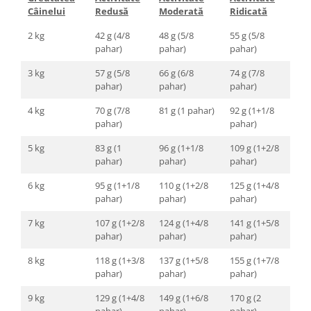
Câinelui
Redusă
Moderată
Ridicată
2 kg
42 g (4/8
48 g (5/8
55 g (5/8
pahar)
pahar)
pahar)
3 kg
57 g (5/8
66 g (6/8
74 g (7/8
pahar)
pahar)
pahar)
4 kg
70 g (7/8
81 g (1 pahar)
92 g (1+1/8
pahar)
pahar)
5 kg
83 g (1
96 g (1+1/8
109 g (1+2/8
pahar)
pahar)
pahar)
6 kg
95 g (1+1/8
110 g (1+2/8
125 g (1+4/8
pahar)
pahar)
pahar)
7 kg
107 g (1+2/8
124 g (1+4/8
141 g (1+5/8
pahar)
pahar)
pahar)
8 kg
118 g (1+3/8
137 g (1+5/8
155 g (1+7/8
pahar)
pahar)
pahar)
9 kg
129 g (1+4/8
149 g (1+6/8
170 g (2