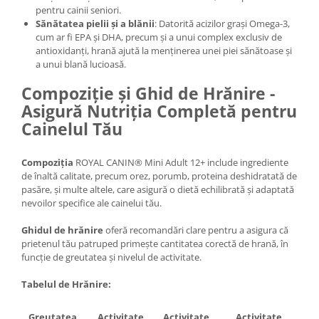
pentru cainii seniori.
Sănătatea pielii și a blănii
: Datorită acizilor grași Omega-3,
cum ar fi EPA și DHA, precum și a unui complex exclusiv de
antioxidanți, hrană ajută la menținerea unei piei sănătoase și
a unui blană lucioasă.
Compoziție și Ghid de Hrănire -
Asigură Nutriția Completă pentru
Cainelul Tău
Compoziția
ROYAL CANIN® Mini Adult 12+ include ingrediente
de înaltă calitate, precum orez, porumb, proteina deshidratată de
pasăre, și multe altele, care asigură o dietă echilibrată și adaptată
nevoilor specifice ale cainelui tău.
Ghidul de hrănire
oferă recomandări clare pentru a asigura că
prietenul tău patruped primește cantitatea corectă de hrană, în
funcție de greutatea și nivelul de activitate.
Tabelul de Hrănire:
Greutatea
Activitate
Activitate
Activitate