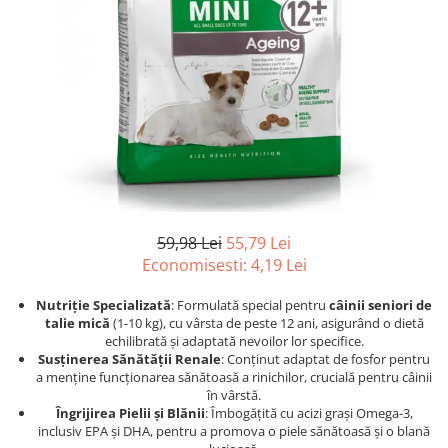
Afecțiuni hepatice
Afecțiuni hepatice
Afecțiuni neurologice
Afecțiuni neurologice
Afecțiuni oftalmice
Afecțiuni oftalmice
Afecțiuni oncologice
Afecțiuni oncologice
Afecțiuni otice
Afecțiuni otice
Afecțiuni renale și urinare
Afecțiuni respiratorii
Afecțiuni respiratorii
Afecțiuni renale și urinare
Suplimente
Suplimente
Suplimente nutritive
Suplimente nutritive
59,98 Lei
55,79 Lei
Vitamine și minerale
Vitamine și minerale
Economisesti:
4,19
Lei
Hrană
Hrană
Hrană umedă
Hrană umedă
Nutriție Specializată
: Formulată special pentru
câinii seniori de
talie mică
(1-10 kg), cu vârsta de peste 12 ani, asigurând o dietă
Hrană uscată
Hrană uscată
echilibrată și adaptată nevoilor lor specifice.
Recompense și snack-uri
Igienă
Susținerea Sănătății Renale
: Conținut adaptat de fosfor pentru
a menține funcționarea sănătoasă a rinichilor, crucială pentru câinii
Igienă
Așternut Tofu / Nisip
în vârstă.
Igienă orală
Igienă orală
Îngrijirea Pielii și Blănii
: Îmbogățită cu acizi grași Omega-3,
inclusiv EPA și DHA, pentru a promova o piele sănătoasă și o blană
Șampoane și balsamuri
Șampoane și balsamuri