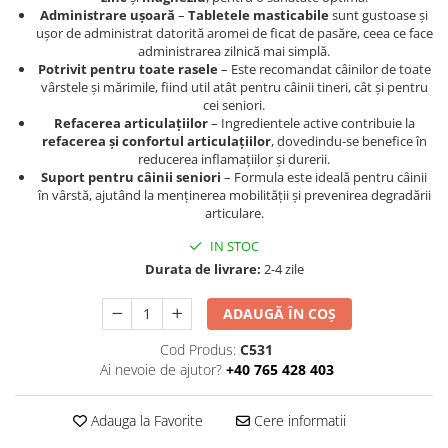
Administrare ușoară
–
Tabletele masticabile
sunt gustoase și
ușor de administrat datorită aromei de ficat de pasăre, ceea ce face
administrarea zilnică mai simplă.
Potrivit pentru toate rasele
– Este recomandat câinilor de toate
vârstele și mărimile, fiind util atât pentru câinii tineri, cât și pentru
cei seniori​.
Refacerea articulațiilor
– Ingredientele active contribuie la
refacerea și confortul articulațiilor
, dovedindu-se benefice în
reducerea inflamațiilor și durerii​.
Suport pentru câinii seniori
– Formula este ideală pentru câinii
în vârstă, ajutând la menținerea mobilității și prevenirea degradării
articulare​.
IN STOC
Durata de livrare:
2-4 zile
ADAUGĂ ÎN COȘ
Cod Produs:
C531
Ai nevoie de ajutor?
+40 765 428 403
Adauga la Favorite
Cere informatii