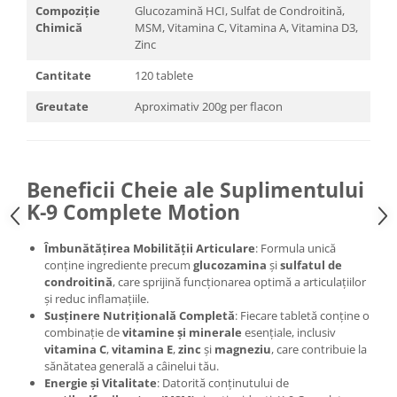
Compoziție
Glucozamină HCI, Sulfat de Condroitină,
Chimică
MSM, Vitamina C, Vitamina A, Vitamina D3,
Zinc
Cantitate
120 tablete
Greutate
Aproximativ 200g per flacon
Beneficii Cheie ale Suplimentului
K-9 Complete Motion
Îmbunătățirea Mobilității Articulare
: Formula unică
conține ingrediente precum
glucozamina
și
sulfatul de
condroitină
, care sprijină funcționarea optimă a articulațiilor
și reduc inflamațiile.
Susținere Nutrițională Completă
: Fiecare tabletă conține o
combinație de
vitamine și minerale
esențiale, inclusiv
vitamina C
,
vitamina E
,
zinc
și
magneziu
, care contribuie la
sănătatea generală a câinelui tău.
Energie și Vitalitate
: Datorită conținutului de