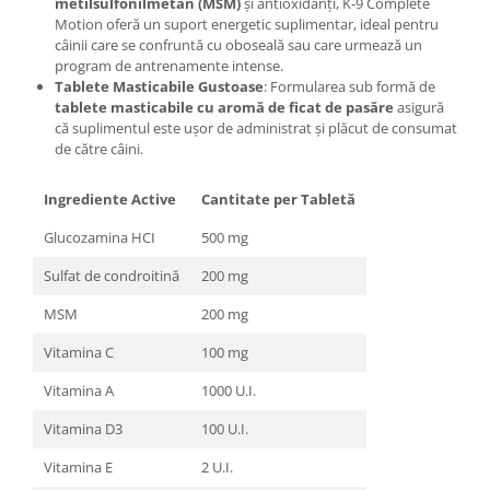
metilsulfonilmetan (MSM)
și antioxidanți, K-9 Complete
Motion oferă un suport energetic suplimentar, ideal pentru
câinii care se confruntă cu oboseală sau care urmează un
program de antrenamente intense.
Tablete Masticabile Gustoase
: Formularea sub formă de
tablete masticabile cu aromă de ficat de pasăre
asigură
că suplimentul este ușor de administrat și plăcut de consumat
de către câini.
Ingrediente Active
Cantitate per Tabletă
Glucozamina HCI
500 mg
Sulfat de condroitină
200 mg
MSM
200 mg
Vitamina C
100 mg
Vitamina A
1000 U.I.
Vitamina D3
100 U.I.
Vitamina E
2 U.I.