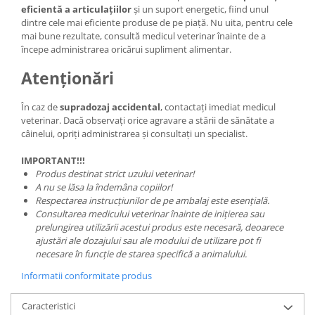
eficientă a articulațiilor
și un suport energetic, fiind unul
dintre cele mai eficiente produse de pe piață. Nu uita, pentru cele
mai bune rezultate, consultă medicul veterinar înainte de a
începe administrarea oricărui supliment alimentar.
Atenționări
În caz de
supradozaj accidental
, contactați imediat medicul
veterinar. Dacă observați orice agravare a stării de sănătate a
câinelui, opriți administrarea și consultați un specialist.
IMPORTANT!!!
Produs destinat strict uzului veterinar!
A nu se lăsa la îndemâna copiilor!
Respectarea instrucțiunilor de pe ambalaj este esențială.
Consultarea medicului veterinar înainte de inițierea sau
prelungirea utilizării acestui produs este necesară, deoarece
ajustări ale dozajului sau ale modului de utilizare pot fi
necesare în funcție de starea specifică a animalului.
Informatii conformitate produs
Caracteristici