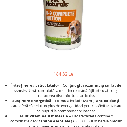
Afecțiuni hepatice
Afecțiuni hepatice
Afecțiuni neurologice
Afecțiuni neurologice
Afecțiuni oftalmice
Afecțiuni oftalmice
Afecțiuni oncologice
Afecțiuni oncologice
Afecțiuni otice
Afecțiuni otice
Afecțiuni renale și urinare
Afecțiuni respiratorii
Afecțiuni respiratorii
Afecțiuni renale și urinare
Suplimente
Suplimente
Suplimente nutritive
Suplimente nutritive
Vitamine și minerale
Vitamine și minerale
184,32 Lei
Hrană
Hrană
Întreținerea articulațiilor
– Conține
glucozamină și sulfat de
Hrană umedă
Hrană umedă
condroitină
, care ajută la menținerea sănătății articulațiilor și
Hrană uscată
Hrană uscată
reducerea disconfortului articular​.
Recompense și snack-uri
Igienă
Susținere energetică
– Formula include
MSM
și
antioxidanți
,
care oferă câinelui un plus de energie, ideal pentru câinii activi sau
Igienă
Așternut Tofu / Nisip
cei supuși la antrenamente intense.
Multivitamine și minerale
– Fiecare tabletă conține o
Igienă orală
Igienă orală
combinație de
vitamine esențiale
(A, C, D3, E) și minerale precum
Șampoane și balsamuri
Șampoane și balsamuri
zinc
și
magneziu
, pentru o sănătate optimă.