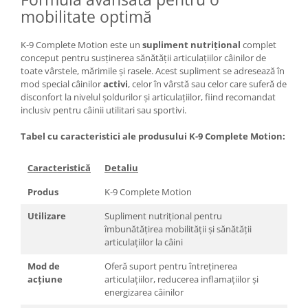
mobilitate optimă
K-9 Complete Motion este un
supliment nutrițional
complet
conceput pentru susținerea sănătății articulațiilor câinilor de
toate vârstele, mărimile și rasele. Acest supliment se adresează în
mod special câinilor
activi
, celor în vârstă sau celor care suferă de
disconfort la nivelul șoldurilor și articulațiilor, fiind recomandat
inclusiv pentru câinii utilitari sau sportivi.
Tabel cu caracteristici ale produsului K-9 Complete Motion
:
Caracteristică
Detaliu
Produs
K-9 Complete Motion
Utilizare
Supliment nutrițional pentru
îmbunătățirea mobilității și sănătății
articulațiilor la câini
Mod de
Oferă suport pentru întreținerea
acțiune
articulațiilor, reducerea inflamațiilor și
energizarea câinilor