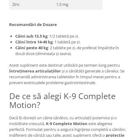
Zinc
1,5 mg
Recomandări de Dozare
Câini sub 13,5 kg
: 1/2 tabletă pe zi.
Câini între 14-40 kg
: 1 tabletă pe zi.
Câini peste 40 kg
: 2 tablete pe zi, de preferat împărțite în
două doze (dimineața și seara).
Acest supliment este destinat utilizării pe termen lung pentru
întreținerea articulațiilor
și a sănătății generale a câinelui. Se
recomandă administrarea tabletelor în timpul mesei pentru a
preveni eventualele probleme gastrointestinale​.
De ce să alegi K-9 Complete
Motion?
Dacă îți dorești un câine sănătos, cu articulații puternice și o
mobilitate crescută,
K-9 Complete Motion
este alegerea
perfectă. Formulat pentru a asigura îngrijirea completă a câinilor,
indiferent de vârstă sau talie, acest supliment oferă o
protecție