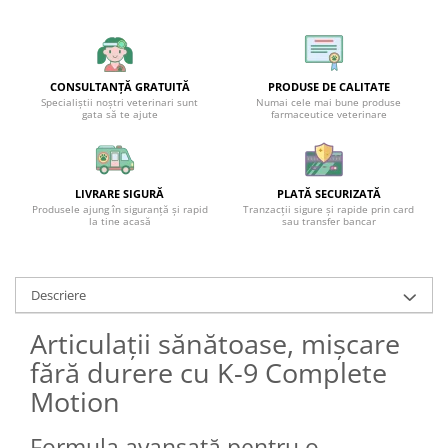
CONSULTANȚĂ GRATUITĂ
PRODUSE DE CALITATE
Specialiștii noștri veterinari sunt
Numai cele mai bune produse
gata să te ajute
farmaceutice veterinare
LIVRARE SIGURĂ
PLATĂ SECURIZATĂ
Produsele ajung în siguranță și rapid
Tranzacții sigure și rapide prin card
la tine acasă
sau transfer bancar
Descriere
Articulații sănătoase, mișcare
fără durere cu K-9 Complete
Motion
Formula avansată pentru o