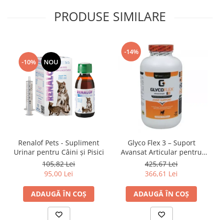
PRODUSE SIMILARE
-14%
-10%
NOU
Renalof Pets - Supliment
Glyco Flex 3 – Suport
Urinar pentru Câini și Pisici
Avansat Articular pentru
Câini
105,82 Lei
425,67 Lei
95,00 Lei
366,61 Lei
ADAUGĂ ÎN COȘ
ADAUGĂ ÎN COȘ