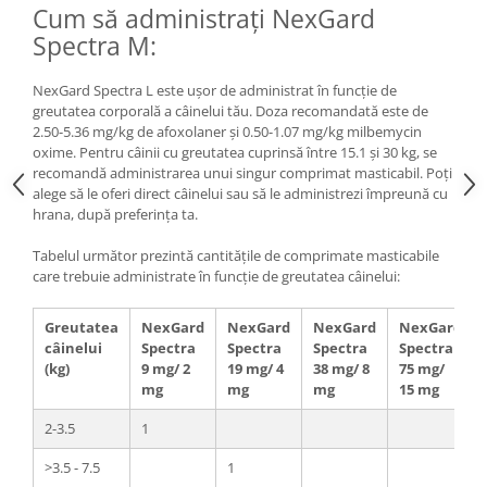
Cum să administrați NexGard
Spectra M:
NexGard Spectra L este ușor de administrat în funcție de
greutatea corporală a câinelui tău. Doza recomandată este de
2.50-5.36 mg/kg de afoxolaner și 0.50-1.07 mg/kg milbemycin
oxime. Pentru câinii cu greutatea cuprinsă între 15.1 și 30 kg, se
recomandă administrarea unui singur comprimat masticabil. Poți
alege să le oferi direct câinelui sau să le administrezi împreună cu
hrana, după preferința ta.
Tabelul următor prezintă cantitățile de comprimate masticabile
care trebuie administrate în funcție de greutatea câinelui:
Greutatea
NexGard
NexGard
NexGard
NexGard
câinelui
Spectra
Spectra
Spectra
Spectra
(kg)
9 mg/ 2
19 mg/ 4
38 mg/ 8
75 mg/
mg
mg
mg
15 mg
2-3.5
1
>3.5 - 7.5
1