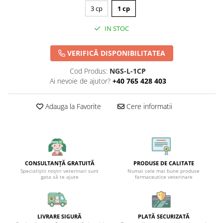
3 cp
1 cp
IN STOC
VERIFICĂ DISPONIBILITATEA
Cod Produs:
NGS-L-1CP
Ai nevoie de ajutor?
+40 765 428 403
Adauga la Favorite
Cere informatii
CONSULTANȚĂ GRATUITĂ
PRODUSE DE CALITATE
Specialiștii noștri veterinari sunt
Numai cele mai bune produse
gata să te ajute
farmaceutice veterinare
LIVRARE SIGURĂ
PLATĂ SECURIZATĂ