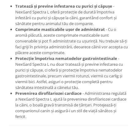
Tratează și previne infestarea cu purici și căpușe
-
NexGard Spectra L oferă protecție de durată împotriva
infestării cu purici și căpușe la câini, garantând confort și
sănătate pentru animalul tău de companie.
Comprimate masticabile ușor de administrat
- Cu o
aromă plăcută, aceste comprimate masticabile sunt
convenabile și pot fi administrate cu ușurință. Nu trebuie să-ți
faci griji în privința administrării, deoarece câinii vor accepta cu
plăcere aceste comprimate.
Protecție împotriva nematodelor gastrointestinale
-
NexGard Spectra L nu doar tratează și previne infestarea cu
purici și căpușe, ci oferă și protecție împotriva nematodelor
gastrointestinale, precum viermii rotunzi, viermii cu carlig și
viermii bici. Astfel, asiguri o protecție completă pentru
sănătatea intestinală a câinelui tău.
Prevenirea dirofilariozei cardiace
- Administrarea regulată
a NexGard Spectra L ajută la prevenirea dirofilariozei cardiace
la câini, o boală gravă transmisă de țânțari. Protejează-ți
companionul canin și asigură-i un stil de viață sănătos și
fericit.