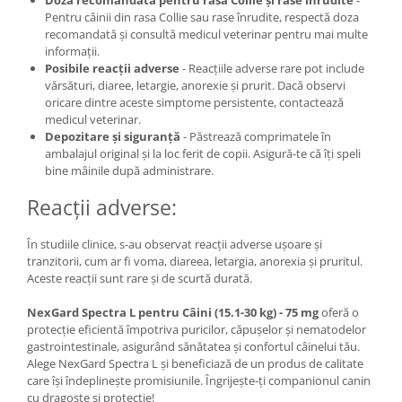
Doza recomandată pentru rasa Collie și rase înrudite
-
Pentru câinii din rasa Collie sau rase înrudite, respectă doza
recomandată și consultă medicul veterinar pentru mai multe
informații.
Posibile reacții adverse
- Reacțiile adverse rare pot include
vărsături, diaree, letargie, anorexie și prurit. Dacă observi
oricare dintre aceste simptome persistente, contactează
medicul veterinar.
Depozitare și siguranță
- Păstrează comprimatele în
ambalajul original și la loc ferit de copii. Asigură-te că îți speli
bine mâinile după administrare.
Reacții adverse:
În studiile clinice, s-au observat reacții adverse ușoare și
tranzitorii, cum ar fi voma, diareea, letargia, anorexia și pruritul.
Aceste reacții sunt rare și de scurtă durată.
NexGard Spectra L pentru Câini (15.1-30 kg) - 75 mg
oferă o
protecție eficientă împotriva puricilor, căpușelor și nematodelor
gastrointestinale, asigurând sănătatea și confortul câinelui tău.
Alege NexGard Spectra L și beneficiază de un produs de calitate
care își îndeplinește promisiunile. Îngrijește-ți companionul canin
cu dragoste și protecție!