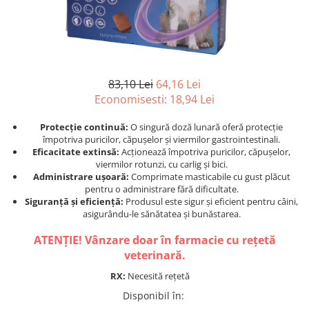
Afecțiuni hepatice
Afecțiuni hepatice
Afecțiuni neurologice
Afecțiuni neurologice
Afecțiuni oftalmice
Afecțiuni oftalmice
Afecțiuni oncologice
Afecțiuni oncologice
Afecțiuni otice
Afecțiuni otice
83,10 Lei
64,16 Lei
Afecțiuni renale și urinare
Afecțiuni respiratorii
Economisesti:
18,94
Lei
Afecțiuni respiratorii
Afecțiuni renale și urinare
Protecție continuă:
O singură doză lunară oferă protecție
Suplimente
Suplimente
împotriva puricilor, căpușelor și viermilor gastrointestinali.
Suplimente nutritive
Suplimente nutritive
Eficacitate extinsă:
Acționează împotriva puricilor, căpușelor,
viermilor rotunzi, cu carlig și bici.
Vitamine și minerale
Vitamine și minerale
Administrare ușoară:
Comprimate masticabile cu gust plăcut
Hrană
Hrană
pentru o administrare fără dificultate.
Siguranță și eficiență:
Produsul este sigur și eficient pentru câini,
Hrană umedă
Hrană umedă
asigurându-le sănătatea și bunăstarea.
Hrană uscată
Hrană uscată
ATENȚIE! Vânzare doar în farmacie cu rețetă
Recompense și snack-uri
Igienă
veterinară.
Igienă
Așternut Tofu / Nisip
RX:
Necesită rețetă
Igienă orală
Igienă orală
Disponibil în
:
Șampoane și balsamuri
Șampoane și balsamuri