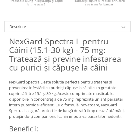
Produsele ajung în siguranță și rapid
Tranzacții sigure și rapide prin card
la tine acasă
sau transfer bancar
Descriere
NexGard Spectra L pentru
Câini (15.1-30 kg) - 75 mg:
Tratează și previne infestarea
cu purici și căpușe la câini
NexGard Spectra L este soluția perfectă pentru tratarea și
prevenirea infestării cu purici și căpușe la câinii cu o greutate
cuprinsă între 15.1 și 30 kg. Aceste comprimate masticabile,
disponibile în concentrația de 75 mg, reprezintă un antiparazitar
intern puternic și eficient. Cu o formulă inovatoare, NexGard
Spectra L asigură protecție de lungă durată timp de 4 săptămâni,
protejându-ți companionul canin împotriva paraziților nedoriti.
Beneficii: