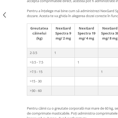
acceptă comprimatele direct, acestea pot fi administrate 
Pentru a înțelege mai bine cum să administrezi NexGard Sp
dozare. Acesta te va ghida în alegerea dozei corecte în func
Greutatea
NexGard
NexGard
NexGard
câinelui
Spectra 9
Spectra 19
Spectra 3
(kg)
mg/ 2 mg
mg/ 4 mg
mg/ 8 mg
2-3.5
1
>3.5 - 7.5
1
>7.5 - 15
1
>15 - 30
>30 - 60
Pentru câinii cu o greutate corporală mai mare de 60 kg, s
de comprimate masticabile. Poți administra comprimatele di