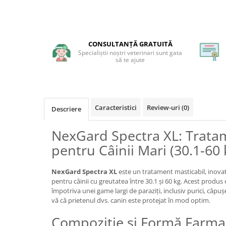
CONSULTANȚĂ GRATUITĂ
Specialiștii noștri veterinari sunt gata
să te ajute
Caracteristici
Review-uri
(0)
Descriere
NexGard Spectra XL: Trata
pentru Câinii Mari (30.1-60 
NexGard Spectra XL
este un tratament masticabil, inovato
pentru câinii cu greutatea între 30.1 și 60 kg. Acest produs
împotriva unei game largi de paraziți, inclusiv purici, căpușe
vă că prietenul dvs. canin este protejat în mod optim.
Compoziție și Formă Farma