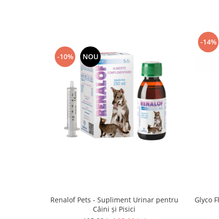
-14%
-10%
NOU
Renalof Pets - Supliment Urinar pentru
Glyco F
Câini și Pisici