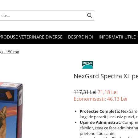
PRODUSE VETERINARE DIVERSE
DESPRE NOI
INFORMAȚII UTILE
g) - 150 mg
NexGard Spectra XL pen
117,31 Lei
71,18 Lei
Economisesti:
46,13
Lei
Protecție Completă:
NexGard S
largi de paraziți, inclusiv purici, 
Ușor de Administrat:
Comprima
câinilor, ceea ce face administra
prietenul tău canin.