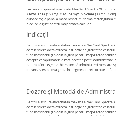
Fiecare comprimat masticabil NexGard Spectra XL conține
Afoxolaner
(150 mg) și
Milbemycin oxime
(30 mg). Com
culoare roșie până la maro roșcat, cu formă rectangulară, f
plăcute la gust pentru majoritatea câinilor.
Indicații
Pentru a asigura eficacitatea maximă a NexGard Spectra XL,
administreze doza corectă în funcție de greutatea câinelui.
fiind masticabil și plăcut la gust pentru majoritatea câinilor
acceptă comprimatele direct, acestea pot fi administrate 
Pentru a înțelege mai bine cum să administrezi NexGard Sp
dozare. Acesta te va ghida în alegerea dozei corecte în func
Dozare și Metodă de Administra
Pentru a asigura eficacitatea maximă a NexGard Spectra XL,
administreze doza corectă în funcție de greutatea câinelui.
fiind masticabil și plăcut la gust pentru majoritatea câinilor