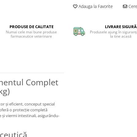
Adauga la Favorite
Cere 
PRODUSE DE CALITATE
LIVRARE SIGURĂ
Numai cele mai bune produse
Produsele ajung în siguranță
farmaceutice veterinare
la tine acasă
mentul Complet
kg)
r și eficient, conceput special
 oferă o protecție completă
 și viermi intestinali, asigurându-
ceutică