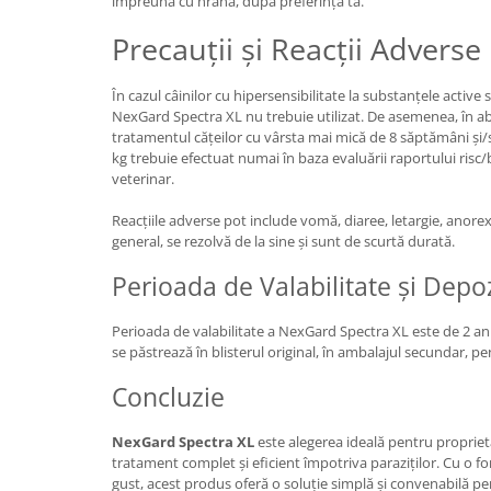
împreună cu hrana, după preferința ta.
Precauții și Reacții Adverse
În cazul câinilor cu hipersensibilitate la substanțele active s
NexGard Spectra XL nu trebuie utilizat. De asemenea, în ab
tratamentul cățeilor cu vârsta mai mică de 8 săptămâni și/s
kg trebuie efectuat numai în baza evaluării raportului risc
veterinar.
Reacțiile adverse pot include vomă, diaree, letargie, anorexie
general, se rezolvă de la sine și sunt de scurtă durată.
Perioada de Valabilitate și Depo
Perioada de valabilitate a NexGard Spectra XL este de 2 ani 
se păstrează în blisterul original, în ambalajul secundar, pe
Concluzie
NexGard Spectra XL
este alegerea ideală pentru proprieta
tratament complet și eficient împotriva paraziților. Cu o fo
gust, acest produs oferă o soluție simplă și convenabilă p