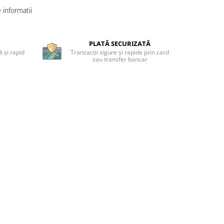
informatii
PLATĂ SECURIZATĂ
 și rapid
Tranzacții sigure și rapide prin card
sau transfer bancar