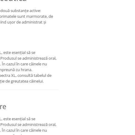
 două substanțe active:
primatele sunt marmorate, de
iind ușor de administrat și
 este esențial să se
 Produsul se administrează oral,
. În cazul în care câinele nu
împreună cu hrana.
ectra XL, consultă tabelul de
ție de greutatea câinelui.
re
 este esențial să se
 Produsul se administrează oral,
. În cazul în care câinele nu