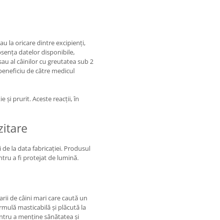
au la oricare dintre excipienți,
sența datelor disponibile,
au al câinilor cu greutatea sub 2
/beneficiu de către medicul
 și prurit. Aceste reacții, în
zitare
de la data fabricației. Produsul
ntru a fi protejat de lumină.
rii de câini mari care caută un
rmulă masticabilă și plăcută la
entru a menține sănătatea și