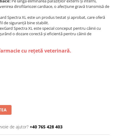
diace:
Pe lângă eliminarea paraziților externi și interni,
enirea dirofilariozei cardiace, o afecțiune gravă transmisă de
rd Spectra XL este un produs testat și aprobat, care oferă
l de siguranță bine stabilit.
xGard Spectra XL este special conceput pentru câinii cu
igurând o dozare corectă și eficientă pentru câinii de
farmacie cu rețetă veterinară.
TEA
evoie de ajutor?
+40 765 428 403