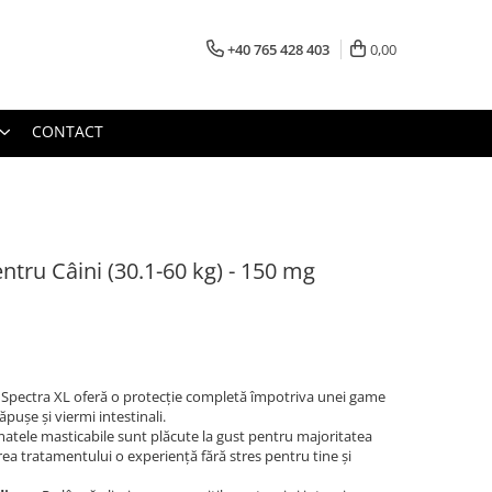
+40 765 428 403
0,00
CONTACT
tru Câini (30.1-60 kg) - 150 mg
pectra XL oferă o protecție completă împotriva unei game
căpușe și viermi intestinali.
tele masticabile sunt plăcute la gust pentru majoritatea
rea tratamentului o experiență fără stres pentru tine și