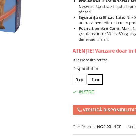
Prevenirea Dirofilariozei Car
NexGard Spectra XL ajută la prev
țânțari.
Siguranță și Eficacitate:
NexGa
un tratament eficient cu un profi
Potrivit pentru Câinii Mari:
Ne
greutatea între 30.1 și 60 kg, as
dimensiuni mari.
ATENȚIE! Vânzare doar în 
RX:
Necesită rețetă
Disponibil în
:
3 cp
1 cp
IN STOC
VERIFICĂ DISPONIBILITA
Cod Produs:
NGS-XL-1CP
Ai n