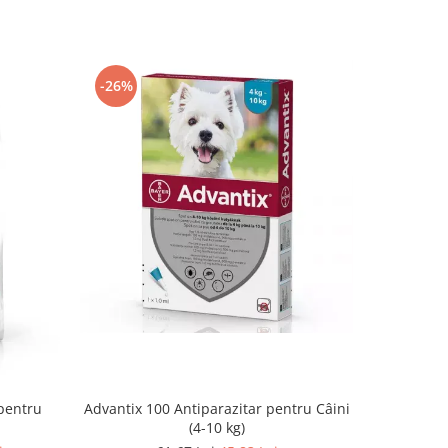
-26%
Advantix 100 Antiparazitar pentru Câini
Vitoftal L
pentru
(4-10 kg)
p