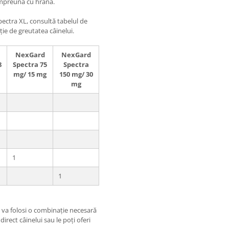
împreună cu hrana.
ectra XL, consultă tabelul de
ție de greutatea câinelui.
NexGard
NexGard
8
Spectra 75
Spectra
mg/ 15 mg
150 mg/ 30
mg
1
1
e va folosi o combinație necesară
rect câinelui sau le poți oferi