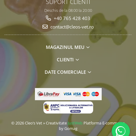
SUPORT CLIENTI
Deschis de la 08:00 la 20:00
+40 765 428 403
contact@cleos-vet.ro
MAGAZINUL MEU
CLIENTI
DATE COMERCIALE
© 2026 Cleo’s Vet » Creativitate
JustWeb
Platforma E-commerce
by Gomag