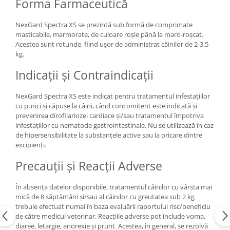
Forma Farmaceutică
NexGard Spectra XS se prezintă sub formă de comprimate
masticabile, marmorate, de culoare roșie până la maro-roșcat.
Acestea sunt rotunde, fiind ușor de administrat câinilor de 2-3.5
kg.
Indicații și Contraindicații
NexGard Spectra XS este indicat pentru tratamentul infestațiilor
cu purici și căpușe la câini, când concomitent este indicată și
prevenirea dirofilariozei cardiace și/sau tratamentul împotriva
infestațiilor cu nematode gastrointestinale. Nu se utilizează în caz
de hipersensibilitate la substanțele active sau la oricare dintre
excipienți.
Precauții și Reacții Adverse
În absența datelor disponibile, tratamentul câinilor cu vârsta mai
mică de 8 săptămâni și/sau al câinilor cu greutatea sub 2 kg
trebuie efectuat numai în baza evaluării raportului risc/beneficiu
de către medicul veterinar. Reacțiile adverse pot include voma,
diaree, letargie, anorexie și prurit. Acestea, în general, se rezolvă