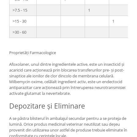
>7.5 - 15
1
>15 - 30
1
>30 - 60
Proprietăți Farmacologice
Afoxolaner, unul dintre ingredientele active, este un insecticid și
acaricid care acționează prin blocarea transferurilor pre- și post-
sinaptice ale ionilor de clor dincolo de membrana celulară.
Milbemycin oxime, celălalt ingredient activ, este un endectocid
antiparazitar care acționează prin întreruperea neurotransmisiei
activate glutamat la nevertebrate.
Depozitare și Eliminare
A se păstra blisterul în ambalajul secundar pentru a se proteja de
lumină. Orice produs medicinal veterinar neutilizat sau deșeu
provenit din utilizarea unor astfel de produse trebuie eliminate în
conformitate cu cerințele locale.