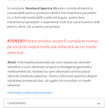
În concluzie,
NexGard Spectra XS
este o soluție eficientă și
convenabilă pentru protecția câinilor mici împotriva paraziților.
Cu o formulă masticabilă și plăcută la gust, acesta face
tratamentul paraziților o experiență mult mai ușoară pentru atât
pentru câine, cât și pentru proprietar.
ATENȚIE!!!
Acest produs poate fi cumpărat numai
pe bază de rețetă medicală eliberată de un medic
veterinar.
Notă:
Informațiile prezentate aici sunt bazate pe cercetări
științifice și sunt destinate să ajute la înțelegerea generală a
medicamentului. Acestea nu sunt destinate să înlocuiască
sfaturile medicului veterinar. Pentru informații specifice despre
sănătatea animalului dvs., vă rugăm să consultați un medic
veterinar.
Informatii conformitate produs
Caracteristici