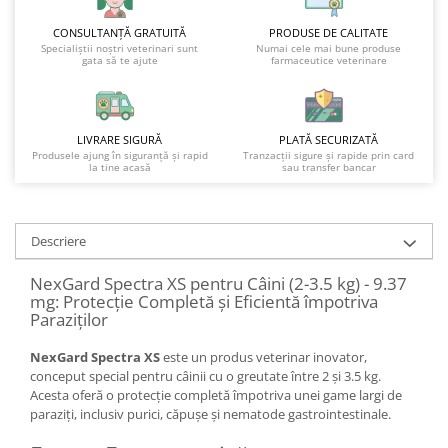
CONSULTANȚĂ GRATUITĂ
PRODUSE DE CALITATE
Specialiștii noștri veterinari sunt
Numai cele mai bune produse
gata să te ajute
farmaceutice veterinare
LIVRARE SIGURĂ
PLATĂ SECURIZATĂ
Produsele ajung în siguranță și rapid
Tranzacții sigure și rapide prin card
la tine acasă
sau transfer bancar
Descriere
NexGard Spectra XS pentru Câini (2-3.5 kg) - 9.37
mg: Protecție Completă și Eficientă împotriva
Paraziților
NexGard Spectra XS
este un produs veterinar inovator,
conceput special pentru câinii cu o greutate între 2 și 3.5 kg.
Acesta oferă o protecție completă împotriva unei game largi de
paraziți, inclusiv purici, căpușe și nematode gastrointestinale.