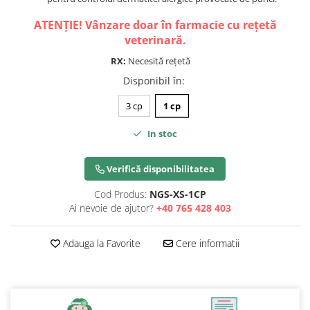
ATENȚIE! Vânzare doar în farmacie cu rețetă
veterinară.
RX:
Necesită rețetă
Disponibil în
:
3 cp
1 cp
In stoc
Verifică disponibilitatea
Cod Produs:
NGS-XS-1CP
Ai nevoie de ajutor?
+40 765 428 403
Adauga la Favorite
Cere informatii