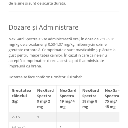
de la sine și sunt de scurtă durată.
Dozare și Administrare
NexGard Spectra XS se administrează oral, în doza de 2.50-5.36
mg/kg de afoxolaner și 0.50-1.07 mg/kg milbemycin oxime
greutate corporală. Comprimatele sunt masticabile și plăcute la
gust pentru majoritatea câinilor. În cazul în care câinele nu
acceptă comprimatele direct, acestea pot fi administrate
împreună cu hrana.
Dozarea se face conform următorului tabel:
Greutatea
NexGard
NexGard
NexGard
NexGard
câinelui
Spectra
Spectra
Spectra
Spectra
(kg)
9 mg/ 2
19 mg/ 4
38 mg/ 8
75 mg/
mg
mg
mg
15 mg
2-3.5
1
>3.5 - 7.5
1