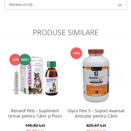
Review-uri
(0)
PRODUSE SIMILARE
-14%
-10%
NOU
Renalof Pets - Supliment
Glyco Flex 3 – Suport Avansat
Urinar pentru Câini și Pisici
Articular pentru Câini
105,82 Lei
425,67 Lei