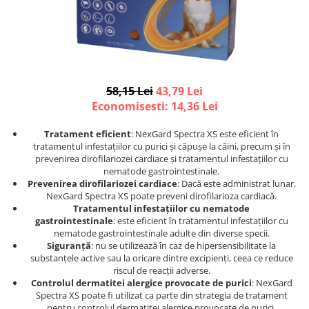
Afecțiuni hepatice
Afecțiuni hepatice
Afecțiuni neurologice
Afecțiuni neurologice
Afecțiuni oftalmice
Afecțiuni oftalmice
Afecțiuni oncologice
Afecțiuni oncologice
Afecțiuni otice
Afecțiuni otice
58,15 Lei
43,79 Lei
Afecțiuni renale și urinare
Afecțiuni respiratorii
Economisesti:
14,36
Lei
Afecțiuni respiratorii
Afecțiuni renale și urinare
Suplimente
Suplimente
Tratament eficient
: NexGard Spectra XS este eficient în
tratamentul infestațiilor cu purici și căpușe la câini, precum și în
Suplimente nutritive
Suplimente nutritive
prevenirea dirofilariozei cardiace și tratamentul infestațiilor cu
Vitamine și minerale
Vitamine și minerale
nematode gastrointestinale.
Prevenirea dirofilariozei cardiace
: Dacă este administrat lunar,
Hrană
Hrană
NexGard Spectra XS poate preveni dirofilarioza cardiacă.
Tratamentul infestațiilor cu nematode
Hrană umedă
Hrană umedă
gastrointestinale
: este eficient în tratamentul infestațiilor cu
Hrană uscată
Hrană uscată
nematode gastrointestinale adulte din diverse specii.
Recompense și snack-uri
Igienă
Siguranță
: nu se utilizează în caz de hipersensibilitate la
substanțele active sau la oricare dintre excipienți, ceea ce reduce
Igienă
Așternut Tofu / Nisip
riscul de reacții adverse.
Controlul dermatitei alergice provocate de purici
: NexGard
Igienă orală
Igienă orală
Spectra XS poate fi utilizat ca parte din strategia de tratament
Șampoane și balsamuri
Șampoane și balsamuri
pentru controlul dermatitei alergice provocate de purici.