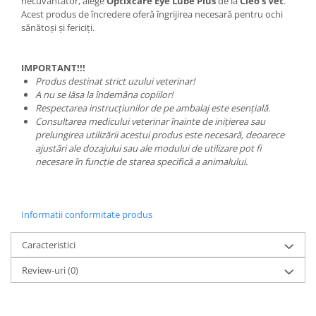
necuvântător, alege
Optixcare Eye Lube Plus
de la
Cleo’s Vet
.
Acest produs de încredere oferă îngrijirea necesară pentru ochi
sănătoși și fericiți.
IMPORTANT!!!
Produs destinat strict uzului veterinar!
A nu se lăsa la îndemâna copiilor!
Respectarea instrucțiunilor de pe ambalaj este esențială.
Consultarea medicului veterinar înainte de inițierea sau
prelungirea utilizării acestui produs este necesară, deoarece
ajustări ale dozajului sau ale modului de utilizare pot fi
necesare în funcție de starea specifică a animalului.
Informatii conformitate produs
Caracteristici
Review-uri
(0)