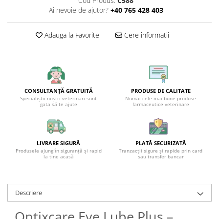
Cod Produs:
C588
Ai nevoie de ajutor?
+40 765 428 403
Adauga la Favorite
Cere informatii
CONSULTANȚĂ GRATUITĂ
PRODUSE DE CALITATE
Specialiștii noștri veterinari sunt
Numai cele mai bune produse
gata să te ajute
farmaceutice veterinare
LIVRARE SIGURĂ
PLATĂ SECURIZATĂ
Produsele ajung în siguranță și rapid
Tranzacții sigure și rapide prin card
la tine acasă
sau transfer bancar
Descriere
Optixcare Eye Lube Plus –