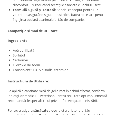
contribuie la regenerarea țesuturilor oculare, ameliorând
disconfortul și reducând secrețiile asociate cu ochiul uscat.​
Formulă Sigură și Testată
: Special conceput pentru uz
veterinar, asigurând siguranța și eficacitatea necesare pentru
îngrijirea oculară a animalului tău de companie.​
Compoziție și mod de utilizare
Ingrediente
:
Apă purificată​
Sorbitol​
Carbomer​
Hidroxid de sodiu​
Conservanți: EDTA disodic, cetrimide​
Instrucțiuni de Utilizare
:
Se aplică o cantitate mică de gel direct în ochiul afectat, conform
indicațiilor medicului veterinar. Pentru rezultate optime, urmează
recomandările specialistului privind frecvența administrării.
Pentru a asigura
sănătatea oculară
a prietenului tău