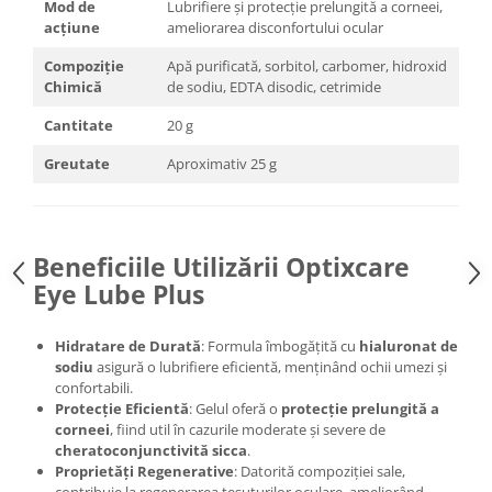
Mod de
Lubrifiere și protecție prelungită a corneei,
acțiune
ameliorarea disconfortului ocular
Compoziție
Apă purificată, sorbitol, carbomer, hidroxid
Chimică
de sodiu, EDTA disodic, cetrimide
Cantitate
20 g
Greutate
Aproximativ 25 g
Beneficiile Utilizării Optixcare
Eye Lube Plus
Hidratare de Durată
: Formula îmbogățită cu
hialuronat de
sodiu
asigură o lubrifiere eficientă, menținând ochii umezi și
confortabili.​
Protecție Eficientă
: Gelul oferă o
protecție prelungită a
corneei
, fiind util în cazurile moderate și severe de
cheratoconjunctivită sicca
.​
Proprietăți Regenerative
: Datorită compoziției sale,