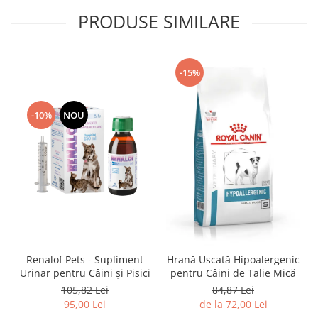
PRODUSE SIMILARE
-15%
-10%
NOU
Renalof Pets - Supliment
Hrană Uscată Hipoalergenic
Urinar pentru Câini și Pisici
pentru Câini de Talie Mică
105,82 Lei
84,87 Lei
95,00 Lei
de la 72,00 Lei