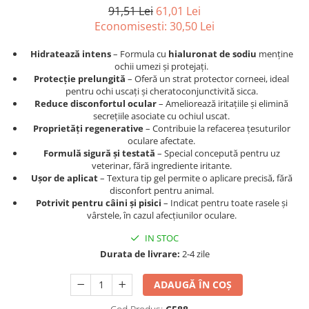
Afecțiuni hepatice
Afecțiuni hepatice
91,51 Lei
61,01 Lei
Afecțiuni neurologice
Afecțiuni neurologice
Economisesti:
30,50
Lei
Afecțiuni oftalmice
Afecțiuni oftalmice
Hidratează intens
– Formula cu
hialuronat de sodiu
menține
Afecțiuni oncologice
Afecțiuni oncologice
ochii umezi și protejați.
Afecțiuni otice
Afecțiuni otice
Protecție prelungită
– Oferă un strat protector corneei, ideal
pentru ochi uscați și cheratoconjunctivită sicca.
Afecțiuni renale și urinare
Afecțiuni respiratorii
Reduce disconfortul ocular
– Ameliorează iritațiile și elimină
Afecțiuni respiratorii
Afecțiuni renale și urinare
secrețiile asociate cu ochiul uscat.
Proprietăți regenerative
– Contribuie la refacerea țesuturilor
Suplimente
Suplimente
oculare afectate.
Suplimente nutritive
Suplimente nutritive
Formulă sigură și testată
– Special concepută pentru uz
veterinar, fără ingrediente iritante.
Vitamine și minerale
Vitamine și minerale
Ușor de aplicat
– Textura tip gel permite o aplicare precisă, fără
Hrană
Hrană
disconfort pentru animal.
Potrivit pentru câini și pisici
– Indicat pentru toate rasele și
Hrană umedă
Hrană umedă
vârstele, în cazul afecțiunilor oculare.
Hrană uscată
Hrană uscată
IN STOC
Recompense și snack-uri
Igienă
Durata de livrare:
2-4 zile
Igienă
Așternut Tofu / Nisip
Igienă orală
Igienă orală
ADAUGĂ ÎN COȘ
Șampoane și balsamuri
Șampoane și balsamuri