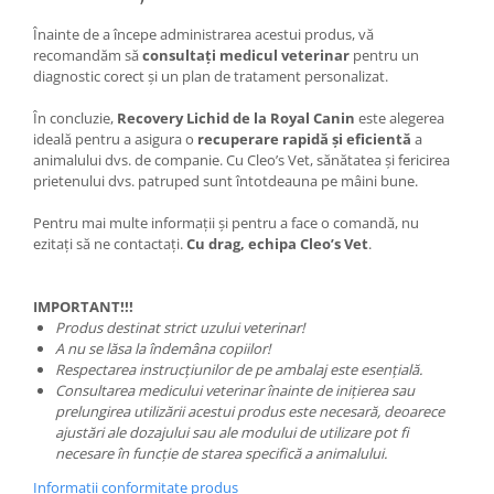
Înainte de a începe administrarea acestui produs, vă
recomandăm să
consultați medicul veterinar
pentru un
diagnostic corect și un plan de tratament personalizat.
În concluzie,
Recovery Lichid de la Royal Canin
este alegerea
ideală pentru a asigura o
recuperare rapidă și eficientă
a
animalului dvs. de companie. Cu Cleo’s Vet, sănătatea și fericirea
prietenului dvs. patruped sunt întotdeauna pe mâini bune.
Pentru mai multe informații și pentru a face o comandă, nu
ezitați să ne contactați.
Cu drag, echipa Cleo’s Vet
.
IMPORTANT!!!
Produs destinat strict uzului veterinar!
A nu se lăsa la îndemâna copiilor!
Respectarea instrucțiunilor de pe ambalaj este esențială.
Consultarea medicului veterinar înainte de inițierea sau
prelungirea utilizării acestui produs este necesară, deoarece
ajustări ale dozajului sau ale modului de utilizare pot fi
necesare în funcție de starea specifică a animalului.
Informatii conformitate produs