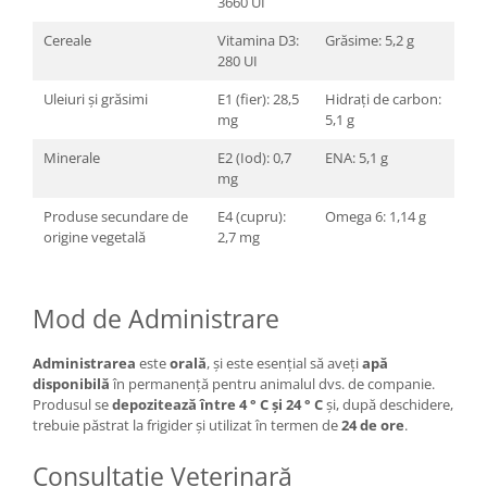
3660 UI
Cereale
Vitamina D3:
Grăsime: 5,2 g
280 UI
Uleiuri și grăsimi
E1 (fier): 28,5
Hidrați de carbon:
mg
5,1 g
Minerale
E2 (Iod): 0,7
ENA: 5,1 g
mg
Produse secundare de
E4 (cupru):
Omega 6: 1,14 g
origine vegetală
2,7 mg
Mod de Administrare
Administrarea
este
orală
, și este esențial să aveți
apă
disponibilă
în permanență pentru animalul dvs. de companie.
Produsul se
depozitează între 4 ° C și 24 ° C
și, după deschidere,
trebuie păstrat la frigider și utilizat în termen de
24 de ore
.
Consultație Veterinară