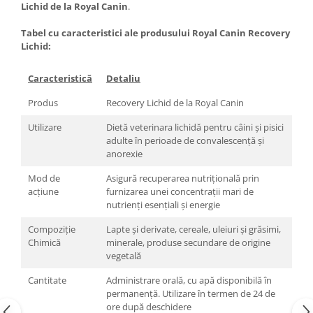
Lichid de la Royal Canin
.
Tabel cu caracteristici ale produsului Royal Canin Recovery
Lichid:
Caracteristică
Detaliu
Produs
Recovery Lichid de la Royal Canin
Utilizare
Dietă veterinara lichidă pentru câini și pisici
adulte în perioade de convalescență și
anorexie
Mod de
Asigură recuperarea nutrițională prin
acțiune
furnizarea unei concentrații mari de
nutrienți esențiali și energie
Compoziție
Lapte și derivate, cereale, uleiuri și grăsimi,
Chimică
minerale, produse secundare de origine
vegetală
Cantitate
Administrare orală, cu apă disponibilă în
permanență. Utilizare în termen de 24 de
ore după deschidere