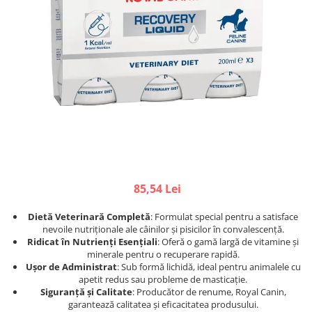
Afecțiuni hepatice
Afecțiuni hepatice
Afecțiuni neurologice
Afecțiuni neurologice
Afecțiuni oftalmice
Afecțiuni oftalmice
Afecțiuni oncologice
Afecțiuni oncologice
Afecțiuni otice
Afecțiuni otice
Afecțiuni renale și urinare
Afecțiuni respiratorii
Afecțiuni respiratorii
Afecțiuni renale și urinare
Suplimente
Suplimente
Suplimente nutritive
Suplimente nutritive
Vitamine și minerale
Vitamine și minerale
85,54 Lei
Hrană
Hrană
Hrană umedă
Hrană umedă
Dietă Veterinară Completă
: Formulat special pentru a satisface
Hrană uscată
Hrană uscată
nevoile nutriționale ale câinilor și pisicilor în convalescență.
Ridicat în Nutrienți Esențiali
: Oferă o gamă largă de vitamine și
Recompense și snack-uri
Igienă
minerale pentru o recuperare rapidă.
Igienă
Ușor de Administrat
: Sub formă lichidă, ideal pentru animalele cu
Așternut Tofu / Nisip
apetit redus sau probleme de masticație.
Igienă orală
Igienă orală
Siguranță și Calitate
: Producător de renume, Royal Canin,
garantează calitatea și eficacitatea produsului.
Șampoane și balsamuri
Șampoane și balsamuri