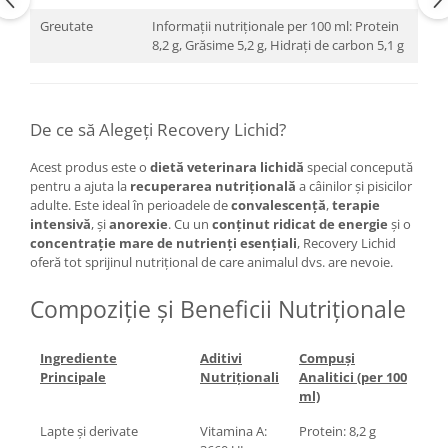
Greutate
Informații nutriționale per 100 ml: Protein
8,2 g, Grăsime 5,2 g, Hidrați de carbon 5,1 g
De ce să Alegeți Recovery Lichid?
Acest produs este o
dietă veterinara lichidă
special concepută
pentru a ajuta la
recuperarea nutrițională
a câinilor și pisicilor
adulte. Este ideal în perioadele de
convalescență
,
terapie
intensivă
, și
anorexie
. Cu un
conținut ridicat de energie
și o
concentrație mare de nutrienți esențiali
, Recovery Lichid
oferă tot sprijinul nutrițional de care animalul dvs. are nevoie.
Compoziție și Beneficii Nutriționale
Ingrediente
Aditivi
Compuși
Principale
Nutriționali
Analitici (per 100
ml)
Lapte și derivate
Vitamina A:
Protein: 8,2 g