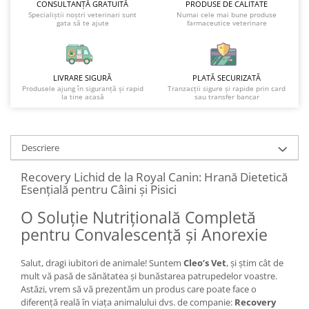
CONSULTANȚĂ GRATUITĂ
PRODUSE DE CALITATE
Specialiștii noștri veterinari sunt
Numai cele mai bune produse
gata să te ajute
farmaceutice veterinare
LIVRARE SIGURĂ
PLATĂ SECURIZATĂ
Produsele ajung în siguranță și rapid
Tranzacții sigure și rapide prin card
la tine acasă
sau transfer bancar
Descriere
Recovery Lichid de la Royal Canin: Hrană Dietetică
Esențială pentru Câini și Pisici
O Soluție Nutrițională Completă
pentru Convalescență și Anorexie
Salut, dragi iubitori de animale! Suntem
Cleo’s Vet
, și știm cât de
mult vă pasă de sănătatea și bunăstarea patrupedelor voastre.
Astăzi, vrem să vă prezentăm un produs care poate face o
diferență reală în viața animalului dvs. de companie:
Recovery