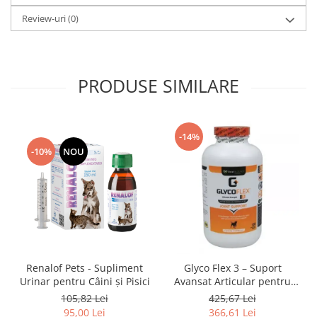
Review-uri
(0)
PRODUSE SIMILARE
-14%
-10%
NOU
Renalof Pets - Supliment
Glyco Flex 3 – Suport
Urinar pentru Câini și Pisici
Avansat Articular pentru
Câini
105,82 Lei
425,67 Lei
95,00 Lei
366,61 Lei