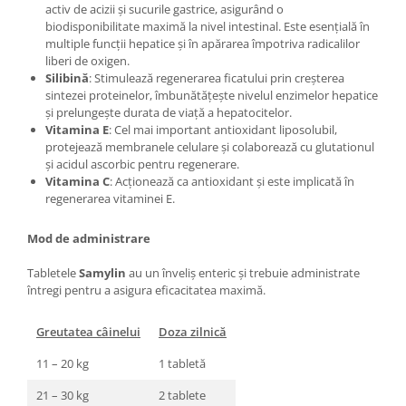
activ de acizii și sucurile gastrice, asigurând o
biodisponibilitate maximă la nivel intestinal. Este esențială în
multiple funcții hepatice și în apărarea împotriva radicalilor
liberi de oxigen.
Silibină
: Stimulează regenerarea ficatului prin creșterea
sintezei proteinelor, îmbunătățește nivelul enzimelor hepatice
și prelungește durata de viață a hepatocitelor.
Vitamina E
: Cel mai important antioxidant liposolubil,
protejează membranele celulare și colaborează cu glutationul
și acidul ascorbic pentru regenerare.
Vitamina C
: Acționează ca antioxidant și este implicată în
regenerarea vitaminei E.
Mod de administrare
Tabletele
Samylin
au un înveliș enteric și trebuie administrate
întregi pentru a asigura eficacitatea maximă.
Greutatea câinelui
Doza zilnică
11 – 20 kg
1 tabletă
21 – 30 kg
2 tablete