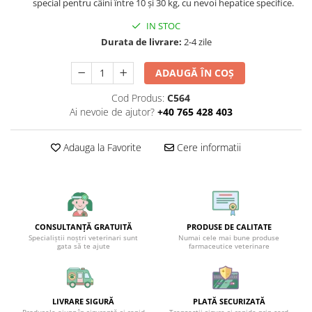
special pentru câini între 10 și 30 kg, cu nevoi hepatice specifice.
IN STOC
Durata de livrare:
2-4 zile
ADAUGĂ ÎN COȘ
Cod Produs:
C564
Ai nevoie de ajutor?
+40 765 428 403
Adauga la Favorite
Cere informatii
CONSULTANȚĂ GRATUITĂ
PRODUSE DE CALITATE
Specialiștii noștri veterinari sunt
Numai cele mai bune produse
gata să te ajute
farmaceutice veterinare
LIVRARE SIGURĂ
PLATĂ SECURIZATĂ
Produsele ajung în siguranță și rapid
Tranzacții sigure și rapide prin card