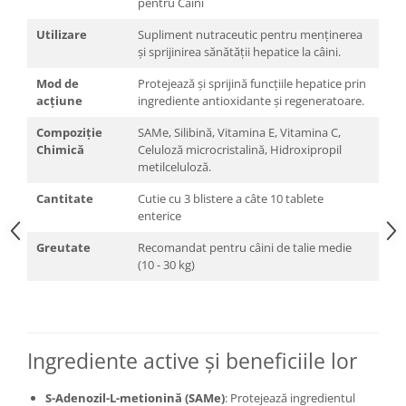
pentru Câini
Utilizare
Supliment nutraceutic pentru menținerea
și sprijinirea sănătății hepatice la câini.
Mod de
Protejează și sprijină funcțiile hepatice prin
acțiune
ingrediente antioxidante și regeneratoare.
Compoziție
SAMe, Silibină, Vitamina E, Vitamina C,
Chimică
Celuloză microcristalină, Hidroxipropil
metilceluloză.
Cantitate
Cutie cu 3 blistere a câte 10 tablete
enterice
Greutate
Recomandat pentru câini de talie medie
(10 - 30 kg)
Ingrediente active și beneficiile lor
S-Adenozil-L-metionină (SAMe)
: Protejează ingredientul