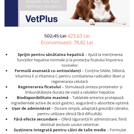
Afecțiuni hepatice
Afecțiuni hepatice
Afecțiuni neurologice
Afecțiuni neurologice
Afecțiuni oftalmice
Afecțiuni oftalmice
Afecțiuni oncologice
Afecțiuni oncologice
Afecțiuni otice
Afecțiuni otice
502,45 Lei
423,63 Lei
Afecțiuni renale și urinare
Afecțiuni respiratorii
Economisesti:
78,82
Lei
Afecțiuni respiratorii
Afecțiuni renale și urinare
Sprijin pentru sănătatea hepatică
– Ajută la menținerea
Suplimente
Suplimente
funcțiilor hepatice normale și la protecția ficatului împotriva
toxinelor.
Suplimente nutritive
Suplimente nutritive
Formulă avansată cu antioxidanți
– Conține SAMe, Silibină,
Vitamine și minerale
Vitamine și minerale
Vitamina E și Vitamina C pentru combaterea radicalilor liberi și
regenerarea celulară.
Hrană
Hrană
Regenerarea ficatului
– Stimulează sinteza proteinelor și
Hrană umedă
Hrană umedă
îmbunătățește durata de viață a celulelor hepatice.
Biodisponibilitate maximă
– Tabletele enterice protejează
Hrană uscată
Hrană uscată
ingredientele active de acizii gastrici, asigurând o absorbție optimă.
Recompense și snack-uri
Igienă
Ușor de administrat
– Dozare simplă, adaptată greutății câinelui,
pentru utilizare zilnică fără dificultăți.
Igienă
Așternut Tofu / Nisip
Fără efecte secundare
– Oferă siguranță în administrare, fiind
Igienă orală
Igienă orală
destinat exclusiv uzului veterinar.
Susținere integrată pentru câini de talie medie
– Formulat
Șampoane și balsamuri
Șampoane și balsamuri