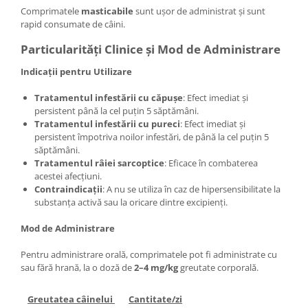
Comprimatele
masticabile
sunt ușor de administrat și sunt
rapid consumate de câini.
Particularități Clinice și Mod de Administrare
Indicații pentru Utilizare
Tratamentul infestării cu căpușe
: Efect imediat și
persistent până la cel puțin 5 săptămâni.
Tratamentul infestării cu pureci
: Efect imediat și
persistent împotriva noilor infestări, de până la cel puțin 5
săptămâni.
Tratamentul râiei sarcoptice
: Eficace în combaterea
acestei afecțiuni.
Contraindicații
: A nu se utiliza în caz de hipersensibilitate la
substanța activă sau la oricare dintre excipienți.
Mod de Administrare
Pentru administrare orală, comprimatele pot fi administrate cu
sau fără hrană, la o doză de
2–4 mg/kg
greutate corporală.
Greutatea câinelui
Cantitate/zi