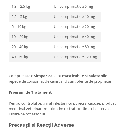
1.3 – 2.5 kg
Un comprimat de 5 mg
2.5 – 5 kg
Un comprimat de 10 mg
5 – 10 kg
Un comprimat de 20 mg
10 – 20 kg
Un comprimat de 40 mg
20 – 40 kg
Un comprimat de 80 mg
40 – 60 kg
Un comprimat de 120 mg
Comprimatele
Simparica
sunt
masticabile
și
palatabile
,
repede de consumat de câini când sunt oferite de proprietar.
Program de Tratament
Pentru controlul optim al infestării cu pureci și căpușe, produsul
medicinal veterinar trebuie administrat continuu la intervale
lunare pe tot sezonul.
Precauții și Reacții Adverse