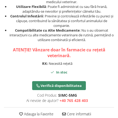
medicului veterinar.
Utilizare Flexibilă
: Poate fi administrat cu sau fără hrană,
adaptându-se nevoilor și preferințelor câinelui tău.
Controlul Infestării
: Previne și controlează infestările cu pureci și
căpușe, contribuind la sănătatea și confortul animalului de
companie.
Compatibilitate cu Alte Medicamente
: Nu s-au observat
interacțiuni cu alte medicamente veterinare de rutină, permițând o
utilizare combinată și eficientă.
ATENȚIE! Vânzare doar în farmacie cu rețetă
veterinară.
RX:
Necesită rețetă
In stoc
Verifică disponibilitatea
Cod Produs:
SIMC-5MG
Ai nevoie de ajutor?
+40 765 428 403
Adauga la Favorite
Cere informatii