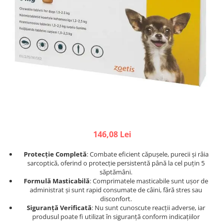
Afecțiuni hepatice
Afecțiuni hepatice
Afecțiuni neurologice
Afecțiuni neurologice
Afecțiuni oftalmice
Afecțiuni oftalmice
Afecțiuni oncologice
Afecțiuni oncologice
Afecțiuni otice
Afecțiuni otice
Afecțiuni renale și urinare
Afecțiuni respiratorii
Afecțiuni respiratorii
Afecțiuni renale și urinare
Suplimente
Suplimente
Suplimente nutritive
Suplimente nutritive
Vitamine și minerale
Vitamine și minerale
146,08 Lei
Hrană
Hrană
Hrană umedă
Hrană umedă
Protecție Completă
: Combate eficient căpușele, purecii și râia
Hrană uscată
Hrană uscată
sarcoptică, oferind o protecție persistentă până la cel puțin 5
săptămâni.
Recompense și snack-uri
Igienă
Formulă Masticabilă
: Comprimatele masticabile sunt ușor de
Igienă
administrat și sunt rapid consumate de câini, fără stres sau
Așternut Tofu / Nisip
disconfort.
Igienă orală
Igienă orală
Siguranță Verificată
: Nu sunt cunoscute reacții adverse, iar
produsul poate fi utilizat în siguranță conform indicațiilor
Șampoane și balsamuri
Șampoane și balsamuri