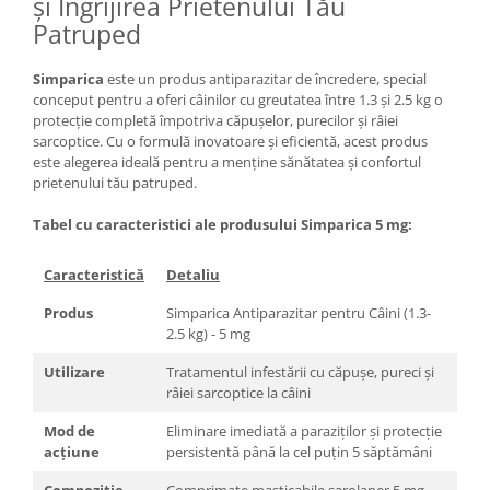
și Îngrijirea Prietenului Tău
Patruped
Simparica
este un produs antiparazitar de încredere, special
conceput pentru a oferi câinilor cu greutatea între 1.3 și 2.5 kg o
protecție completă împotriva căpușelor, purecilor și râiei
sarcoptice. Cu o formulă inovatoare și eficientă, acest produs
este alegerea ideală pentru a menține sănătatea și confortul
prietenului tău patruped.
Tabel cu caracteristici ale produsului Simparica
5 mg:
Caracteristică
Detaliu
Produs
Simparica Antiparazitar pentru Câini (1.3-
2.5 kg) - 5 mg
Utilizare
Tratamentul infestării cu căpușe, pureci și
râiei sarcoptice la câini
Mod de
Eliminare imediată a paraziților și protecție
acțiune
persistentă până la cel puțin 5 săptămâni