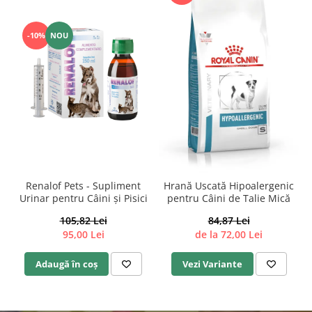
-10%
NOU
Renalof Pets - Supliment
Hrană Uscată Hipoalergenic
Urinar pentru Câini și Pisici
pentru Câini de Talie Mică
105,82 Lei
84,87 Lei
95,00 Lei
de la 72,00 Lei
Adaugă în coș
Vezi Variante