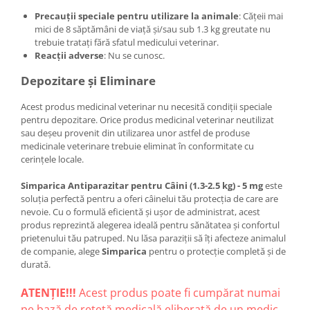
Precauții speciale pentru utilizare la animale
: Cățeii mai
mici de 8 săptămâni de viață și/sau sub 1.3 kg greutate nu
trebuie tratați fără sfatul medicului veterinar.
Reacții adverse
: Nu se cunosc.
Depozitare și Eliminare
Acest produs medicinal veterinar nu necesită condiții speciale
pentru depozitare. Orice produs medicinal veterinar neutilizat
sau deșeu provenit din utilizarea unor astfel de produse
medicinale veterinare trebuie eliminat în conformitate cu
cerințele locale.
Simparica Antiparazitar pentru Câini (1.3-2.5 kg) - 5 mg
este
soluția perfectă pentru a oferi câinelui tău protecția de care are
nevoie. Cu o formulă eficientă și ușor de administrat, acest
produs reprezintă alegerea ideală pentru sănătatea și confortul
prietenului tău patruped. Nu lăsa paraziții să îți afecteze animalul
de companie, alege
Simparica
pentru o protecție completă și de
durată.
ATENȚIE!!!
Acest produs poate fi cumpărat numai
pe bază de rețetă medicală eliberată de un medic