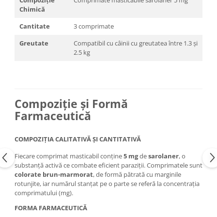
Compoziție
Comprimate masticabile sarolaner 5 mg
Chimică
Cantitate
3 comprimate
Greutate
Compatibil cu câinii cu greutatea între 1.3 și
2.5 kg
Compoziție și Formă
Farmaceutică
COMPOZIŢIA CALITATIVĂ ŞI CANTITATIVĂ
Fiecare comprimat masticabil conține
5 mg
de
sarolaner
, o
substanță activă ce combate eficient paraziții. Comprimatele sunt
colorate brun-marmorat
, de formă pătrată cu marginile
rotunjite, iar numărul stanțat pe o parte se referă la concentrația
comprimatului (mg).
FORMA FARMACEUTICĂ