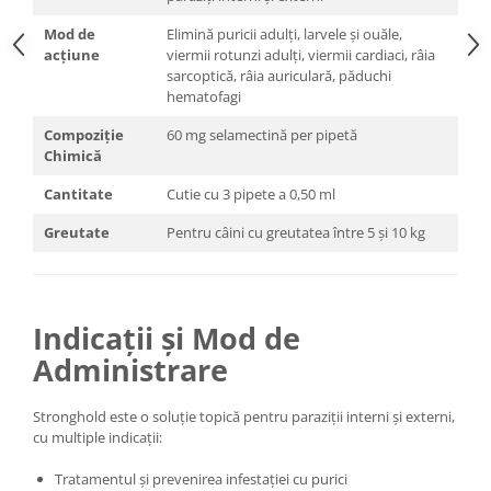
Mod de
Elimină puricii adulți, larvele și ouăle,
acțiune
viermii rotunzi adulți, viermii cardiaci, râia
sarcoptică, râia auriculară, păduchi
hematofagi
Compoziție
60 mg selamectină per pipetă
Chimică
Cantitate
Cutie cu 3 pipete a 0,50 ml
Greutate
Pentru câini cu greutatea între 5 și 10 kg
Indicații și Mod de
Administrare
Stronghold este o soluție topică pentru paraziții interni și externi,
cu multiple indicații:
Tratamentul și prevenirea infestației cu purici