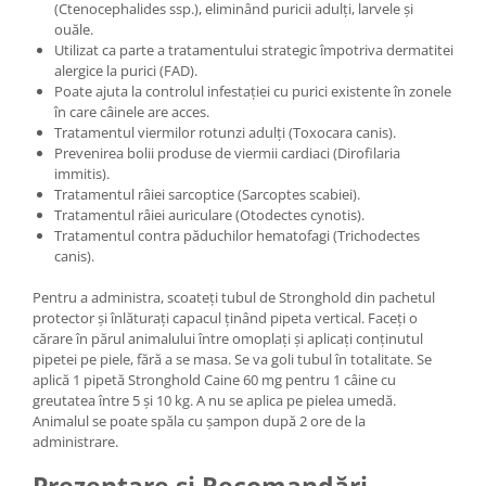
(Ctenocephalides ssp.), eliminând puricii adulți, larvele și
ouăle.
Utilizat ca parte a tratamentului strategic împotriva dermatitei
alergice la purici (FAD).
Poate ajuta la controlul infestației cu purici existente în zonele
în care câinele are acces.
Tratamentul viermilor rotunzi adulți (Toxocara canis).
Prevenirea bolii produse de viermii cardiaci (Dirofilaria
immitis).
Tratamentul râiei sarcoptice (Sarcoptes scabiei).
Tratamentul râiei auriculare (Otodectes cynotis).
Tratamentul contra păduchilor hematofagi (Trichodectes
canis).
Pentru a administra, scoateți tubul de Stronghold din pachetul
protector și înlăturați capacul ținând pipeta vertical. Faceți o
cărare în părul animalului între omoplați și aplicați conținutul
pipetei pe piele, fără a se masa. Se va goli tubul în totalitate. Se
aplică 1 pipetă Stronghold Caine 60 mg pentru 1 câine cu
greutatea între 5 și 10 kg. A nu se aplica pe pielea umedă.
Animalul se poate spăla cu șampon după 2 ore de la
administrare.