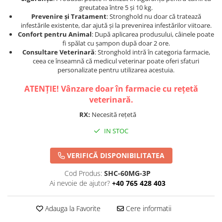
greutatea între 5 și 10 kg.
Prevenire și Tratament
: Stronghold nu doar că tratează
infestările existente, dar ajută și la prevenirea infestărilor viitoare.
Confort pentru Animal
: După aplicarea produsului, câinele poate
fi spălat cu șampon după doar 2 ore.
Consultare Veterinară
: Stronghold intră în categoria farmacie,
ceea ce înseamnă că medicul veterinar poate oferi sfaturi
personalizate pentru utilizarea acestuia.
ATENȚIE! Vânzare doar în farmacie cu rețetă
veterinară.
RX:
Necesită rețetă
IN STOC
VERIFICĂ DISPONIBILITATEA
Cod Produs:
SHC-60MG-3P
Ai nevoie de ajutor?
+40 765 428 403
Adauga la Favorite
Cere informatii