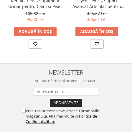
Renalof Pets - Supliment
Glyco Flex 3 – Suport
Urinar pentru Câini și Pisici
Avansat Articular pentru
Câini
105,82 Lei
425,67 Lei
95,00 Lei
366,61 Lei
ADAUGĂ ÎN COȘ
ADAUGĂ ÎN COȘ
NEWSLETTER
Nu rata ofertele si promotiile noastre
Vreau sa primesc newsletter cu promotiile
magazinului. Afla mai multe in
Politica de
Confidentialitate