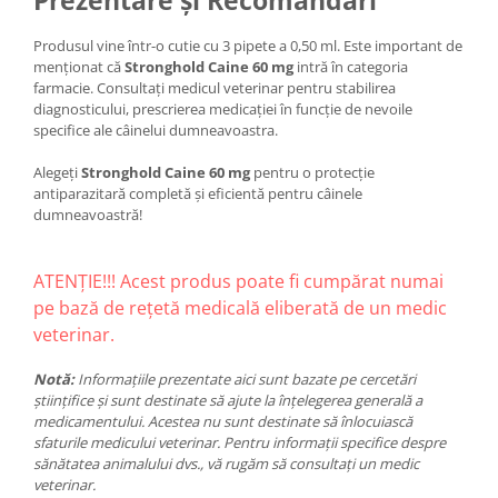
Prezentare și Recomandări
Produsul vine într-o cutie cu 3 pipete a 0,50 ml. Este important de
menționat că
Stronghold Caine 60 mg
intră în categoria
farmacie. Consultați medicul veterinar pentru stabilirea
diagnosticului, prescrierea medicației în funcție de nevoile
specifice ale câinelui dumneavoastra.
Alegeți
Stronghold Caine 60 mg
pentru o protecție
antiparazitară completă și eficientă pentru câinele
dumneavoastră!
ATENȚIE!!! Acest produs poate fi cumpărat numai
pe bază de rețetă medicală eliberată de un medic
veterinar.
Notă:
Informațiile prezentate aici sunt bazate pe cercetări
științifice și sunt destinate să ajute la înțelegerea generală a
medicamentului. Acestea nu sunt destinate să înlocuiască
sfaturile medicului veterinar. Pentru informații specifice despre
sănătatea animalului dvs., vă rugăm să consultați un medic
veterinar.