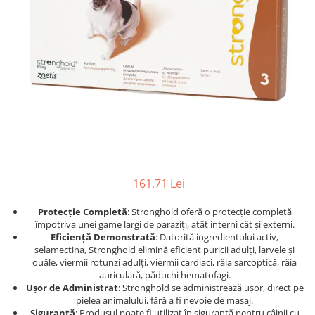
Afecțiuni hepatice
Afecțiuni hepatice
Afecțiuni neurologice
Afecțiuni neurologice
Afecțiuni oftalmice
Afecțiuni oftalmice
Afecțiuni oncologice
Afecțiuni oncologice
Afecțiuni otice
Afecțiuni otice
Afecțiuni renale și urinare
Afecțiuni respiratorii
Afecțiuni respiratorii
Afecțiuni renale și urinare
Suplimente
Suplimente
Suplimente nutritive
Suplimente nutritive
Vitamine și minerale
Vitamine și minerale
161,71 Lei
Hrană
Hrană
Protecție Completă
: Stronghold oferă o protecție completă
Hrană umedă
Hrană umedă
împotriva unei game largi de paraziți, atât interni cât și externi.
Hrană uscată
Hrană uscată
Eficiență Demonstrată
: Datorită ingredientului activ,
Recompense și snack-uri
Igienă
selamectina, Stronghold elimină eficient puricii adulți, larvele și
ouăle, viermii rotunzi adulți, viermii cardiaci, râia sarcoptică, râia
Igienă
Așternut Tofu / Nisip
auriculară, păduchi hematofagi.
Ușor de Administrat
: Stronghold se administrează ușor, direct pe
Igienă orală
Igienă orală
pielea animalului, fără a fi nevoie de masaj.
Șampoane și balsamuri
Șampoane și balsamuri
Siguranță
: Produsul poate fi utilizat în siguranță pentru câinii cu