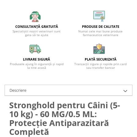
CONSULTANȚĂ GRATUITĂ
PRODUSE DE CALITATE
Specialiștii noștri veterinari sunt
Numai cele mai bune produse
gata să te ajute
farmaceutice veterinare
LIVRARE SIGURĂ
PLATĂ SECURIZATĂ
Produsele ajung în siguranță și rapid
Tranzacții sigure și rapide prin card
la tine acasă
sau transfer bancar
Descriere
Stronghold pentru Câini (5-
10 kg) - 60 MG/0.5 ML:
Protecție Antiparazitară
Completă