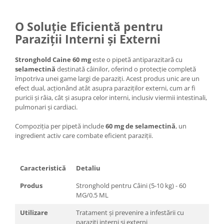
O Soluție Eficientă pentru
Paraziții Interni și Externi
Stronghold Caine 60 mg
este o pipetă antiparazitară cu
selamectină
destinată câinilor, oferind o protecție completă
împotriva unei game largi de paraziți. Acest produs unic are un
efect dual, acționând atât asupra paraziților externi, cum ar fi
puricii și râia, cât și asupra celor interni, inclusiv viermii intestinali,
pulmonari și cardiaci.
Compoziția per pipetă include
60 mg de selamectină
, un
ingredient activ care combate eficient paraziții.
Caracteristică
Detaliu
Produs
Stronghold pentru Câini (5-10 kg) - 60
MG/0.5 ML
Utilizare
Tratament și prevenire a infestării cu
paraziți interni și externi