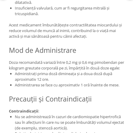
dilatativă.
Insuficiență valvulară, cum ar fi regurgitarea mitrală și
tricuspidiană.
Acest medicament îmbunătățește contractilitatea miocardului și
reduce volumul de muncă al inimii, contribuind la o viață mai
activă și mai sănătoasă pentru câinii afectați.
Mod de Administrare
Doza recomandată variază între 0,2 mg și 0,6 mg pimobendan per
kilogram greutate corporală pe zi, împărțită în două doze egale:
Administrați prima doză dimineața și a doua doză după
aproximativ 12 ore.
Administrarea se face cu aproximativ 1 oră înainte de mese.
Precauții și Contraindicații
Contraindicații
:
Nu se administrează în cazuri de cardiomiopatie hipertrofică
sau în afecțiuni în care nu se poate îmbunătăți volumul ejectat
(de exemplu, stenoză aortică).