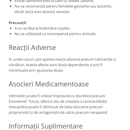
Evitați administrarea la câini cu diabet zaharat.
Nu se recomandă pentru femelele gestante sau lactante,
decât dacă este absolut necesar.
Precauții
:
A nu se lăsa la îndemâna copiilor.
Nu se utilizează ca recompensă pentru animale.
Reacții Adverse
În unele cazuri, pot apărea reacții adverse precum tahicardie și
vărsături. Aceste efecte sunt doză-dependente și pot fi
minimizate prin ajustarea dozei.
Asocieri Medicamentoase
Vetmedin poate fi utilizat împreună cu diuretice precum
furosemid. Totuși, efectul său de creștere a contractilității
miocardice poate fi diminuat de beta-blocante precum
propranolol și de antagoniștii de calciu precum verapamil.
Informații Suplimentare