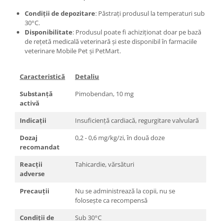
Condiții de depozitare
: Păstrați produsul la temperaturi sub
30°C.
Disponibilitate
: Produsul poate fi achiziționat doar pe bază
de rețetă medicală veterinară și este disponibil în farmaciile
veterinare Mobile Pet și PetMart.
Caracteristică
Detaliu
Substanță
Pimobendan, 10 mg
activă
Indicații
Insuficiență cardiacă, regurgitare valvulară
Dozaj
0,2 - 0,6 mg/kg/zi, în două doze
recomandat
Reacții
Tahicardie, vărsături
adverse
Precauții
Nu se administrează la copii, nu se
folosește ca recompensă
Condiții de
Sub 30°C