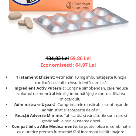
Afecțiuni hepatice
Afecțiuni hepatice
Afecțiuni neurologice
Afecțiuni neurologice
Afecțiuni oftalmice
Afecțiuni oftalmice
Afecțiuni oncologice
Afecțiuni oncologice
Afecțiuni otice
Afecțiuni otice
Afecțiuni renale și urinare
Afecțiuni respiratorii
Afecțiuni respiratorii
Afecțiuni renale și urinare
Suplimente
Suplimente
134,83 Lei
69,86 Lei
Economisesti:
64,97
Lei
Suplimente nutritive
Suplimente nutritive
Vitamine și minerale
Vitamine și minerale
Tratament Eficient
: Vetmedin 10 mg îmbunătățește funcția
cardiacă la câinii cu insuficiență cardiacă​.
Hrană
Hrană
Ingredient Activ Puternic
: Conține pimobendan, care reduce
Hrană umedă
Hrană umedă
volumul de muncă al inimii și îmbunătățește contractilitatea
miocardului​.
Hrană uscată
Hrană uscată
Administrare Ușoară
: Comprimatele masticabile sunt ușor de
Recompense și snack-uri
Igienă
administrat și acceptate de câini​.
Reacții Adverse Minime
: Tahicardia și vărsăturile sunt rare și
Igienă
Așternut Tofu / Nisip
gestionabile prin ajustarea dozei​.
Igienă orală
Igienă orală
Compatibil cu Alte Medicamente
: Se poate folosi în combinație
cu diuretice precum furosemid fără incompatibilități majore.
Șampoane și balsamuri
Șampoane și balsamuri