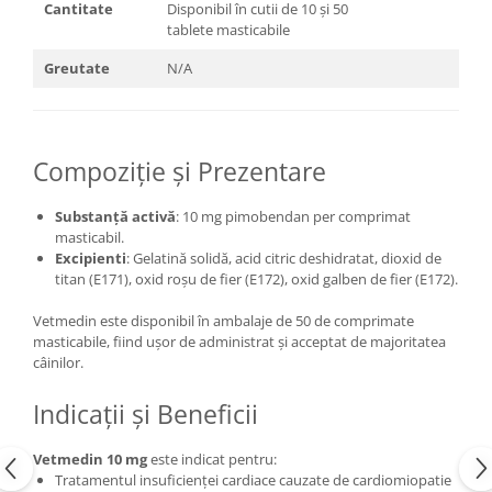
Cantitate
Disponibil în cutii de 10 și 50
tablete masticabile
Greutate
N/A
Compoziție și Prezentare
Substanță activă
: 10 mg pimobendan per comprimat
masticabil.
Excipienti
: Gelatină solidă, acid citric deshidratat, dioxid de
titan (E171), oxid roșu de fier (E172), oxid galben de fier (E172).
Vetmedin este disponibil în ambalaje de 50 de comprimate
masticabile, fiind ușor de administrat și acceptat de majoritatea
câinilor.
Indicații și Beneficii
Vetmedin 10 mg
este indicat pentru:
Tratamentul insuficienței cardiace cauzate de cardiomiopatie