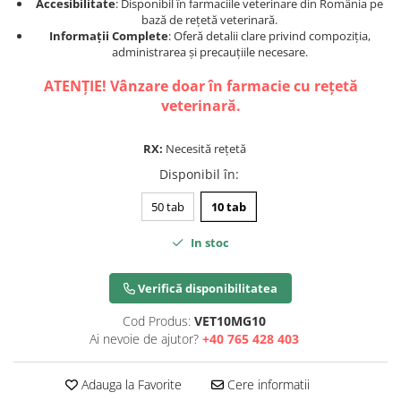
Accesibilitate
: Disponibil în farmaciile veterinare din România pe
bază de rețetă veterinară.
Informații Complete
: Oferă detalii clare privind compoziția,
administrarea și precauțiile necesare​.
ATENȚIE! Vânzare doar în farmacie cu rețetă
veterinară.
RX:
Necesită rețetă
Disponibil în
:
50 tab
10 tab
In stoc
Verifică disponibilitatea
Cod Produs:
VET10MG10
Ai nevoie de ajutor?
+40 765 428 403
Adauga la Favorite
Cere informatii