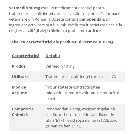
Vetmedin 10 mg
este un medicament esențial pentru
tratamentul insuficienței cardiace la câini, disponibil în farmacii
veterinare din România. Acesta conține
pimobendan
, un
ingredient activ care ajută la îmbunătățirea funcției cardiace și la
creșterea calității vieții câinilor cu probleme cardiace.
Tabel cu caracteristici ale produsului Vetmedin 10 mg
Caracteristică
Detaliu
Produs
Vetmedin 10 mg
Utilizare
Tratamentul insuficienței cardiace la câini
Mod de
Îmbunătățește contractilitatea
acțiune
miocardului, reduce volumul de muncă al
inimii
Compoziție
Pimobendan 10 mg, excipienți: gelatină
Chimică
solidă, acid citric deshidratat, dioxid de
titan (E171), oxid roșu de fier (E172), oxid
galben de fier (E172)