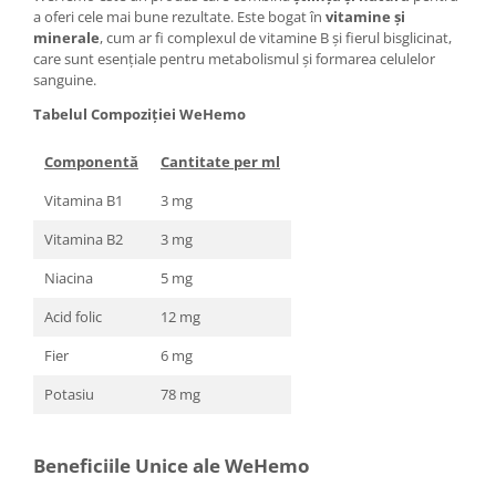
a oferi cele mai bune rezultate. Este bogat în
vitamine și
minerale
, cum ar fi complexul de vitamine B și fierul bisglicinat,
care sunt esențiale pentru metabolismul și formarea celulelor
sanguine.
Tabelul Compoziției WeHemo
Componentă
Cantitate per ml
Vitamina B1
3 mg
Vitamina B2
3 mg
Niacina
5 mg
Acid folic
12 mg
Fier
6 mg
Potasiu
78 mg
Beneficiile Unice ale WeHemo