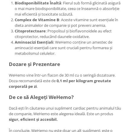
Biodisponibilitate Înaltă
: Fierul sub formă glicinată asigură
o mai mare biodisponibilitate, ceea ce înseamnă o absorbție
mai eficientă și toxicitate scăzută.
Complex de Vitamine B
: Aceste vitamine sunt esențiale în
dieta animalelor de companie și pot preveni anemia.
Citoprotectoare
: Propolisul și bioflavonoidele au efect
citoprotector, reducând daunele oxidative.
Aminoacizi Esențiali
: WeHemo conține un amestec de
aminoacizi esențiali care sunt cruciali pentru formarea și
metabolismul celulelor.
Dozare și Prezentare
WeHemo vine într-un flacon de 30 ml cu o seringă dozatoare.
Doza recomandată este de
0,1 ml per kilogram greutate
corporală pe zi
.
De ce să Alegeți WeHemo?
Dacă ești în căutarea unui supliment cardiac pentru animalul tău
de companie, WeHemo este alegerea ideală. Este un produs
sigur, eficient și accesibil.
În concluzie, WeHemo nu este doar un alt supliment; este o