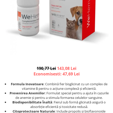
Afecțiuni hepatice
Afecțiuni hepatice
Afecțiuni neurologice
Afecțiuni neurologice
Afecțiuni oftalmice
Afecțiuni oftalmice
Afecțiuni oncologice
Afecțiuni oncologice
Afecțiuni otice
Afecțiuni otice
Afecțiuni renale și urinare
Afecțiuni respiratorii
Afecțiuni respiratorii
Afecțiuni renale și urinare
Suplimente
Suplimente
Suplimente nutritive
Suplimente nutritive
Vitamine și minerale
Vitamine și minerale
190,77 Lei
143,08 Lei
Hrană
Hrană
Economisesti:
47,69
Lei
Hrană umedă
Hrană umedă
Hrană uscată
Hrană uscată
Formula Inovatoare
: Combină fier bisglicinat cu un complex de
vitamine B pentru o acțiune complexă și eficientă.
Recompense și snack-uri
Igienă
Prevenirea Anemiilor
: Formulat special pentru a ajuta în cazurile
Igienă
Așternut Tofu / Nisip
de anemie și pentru a stimula formarea celulelor sanguine.
Biodisponibilitate Înaltă
: Fierul sub formă glicinată asigură o
Igienă orală
Igienă orală
absorbție eficientă și toxicitate redusă.
Șampoane și balsamuri
Șampoane și balsamuri
Citoprotectoare Naturale
: Include propolis și bioflavonoide