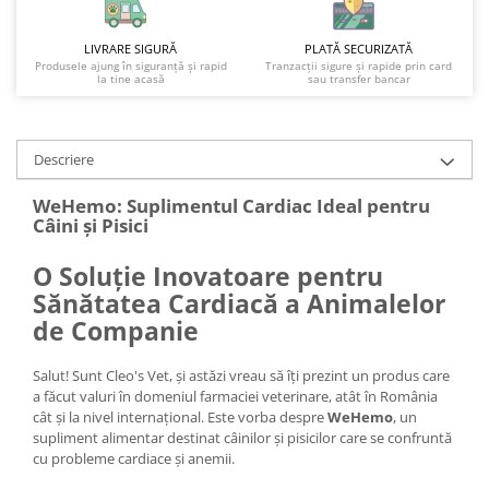
LIVRARE SIGURĂ
PLATĂ SECURIZATĂ
Produsele ajung în siguranță și rapid
Tranzacții sigure și rapide prin card
la tine acasă
sau transfer bancar
Descriere
WeHemo: Suplimentul Cardiac Ideal pentru
Câini și Pisici
O Soluție Inovatoare pentru
Sănătatea Cardiacă a Animalelor
de Companie
Salut! Sunt Cleo's Vet, și astăzi vreau să îți prezint un produs care
a făcut valuri în domeniul farmaciei veterinare, atât în România
cât și la nivel internațional. Este vorba despre
WeHemo
, un
supliment alimentar destinat câinilor și pisicilor care se confruntă
cu probleme cardiace și anemii.