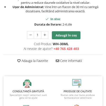
pentru a reduce daunele oxidative la nivel celular.
Ușor de Administrat
: Vine într-un flacon de 30 ml cu seringă
dozatoare, facilitând administrarea exactă.
In stoc
Durata de livrare:
2-4 zile
Adaugă în coș
Cod Produs:
WH-30ML
Ai nevoie de ajutor?
+40 765 428 403
Adauga la Favorite
Cere informatii
CONSULTANȚĂ GRATUITĂ
PRODUSE DE CALITATE
Specialiștii noștri veterinari sunt
Numai cele mai bune produse
gata să te ajute
farmaceutice veterinare