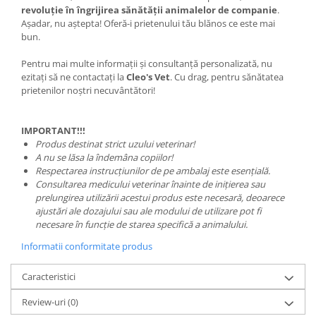
revoluție în îngrijirea sănătății animalelor de companie
.
Așadar, nu aștepta! Oferă-i prietenului tău blănos ce este mai
bun.
Pentru mai multe informații și consultanță personalizată, nu
ezitați să ne contactați la
Cleo's Vet
. Cu drag, pentru sănătatea
prietenilor noștri necuvântători!
IMPORTANT!!!
Produs destinat strict uzului veterinar!
A nu se lăsa la îndemâna copiilor!
Respectarea instrucțiunilor de pe ambalaj este esențială.
Consultarea medicului veterinar înainte de inițierea sau
prelungirea utilizării acestui produs este necesară, deoarece
ajustări ale dozajului sau ale modului de utilizare pot fi
necesare în funcție de starea specifică a animalului.
Informatii conformitate produs
Caracteristici
Review-uri
(0)