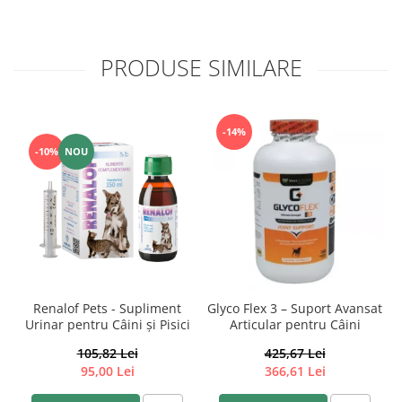
PRODUSE SIMILARE
-14%
-10%
NOU
Renalof Pets - Supliment
Glyco Flex 3 – Suport Avansat
Urinar pentru Câini și Pisici
Articular pentru Câini
105,82 Lei
425,67 Lei
95,00 Lei
366,61 Lei