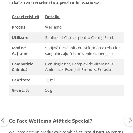
Tabel cu caracteristici ale produsului WeHemo:
Caracteristică
Detaliu
Produs
WeHemo
Utilizare
Supliment Cardiac pentru Câini și Pisici
Mod de
Sprijină metabolismul și formarea celulelor
Acțiune
sanguine, ajută la prevenirea anemiilor
Compoziție
Fier Bisglicinat, Complex de Vitamine B,
Chimică
Aminoacizi Esențiali, Propolis, Potasiu
Cantitate
30 ml
Greutate
50 g
Ce Face WeHemo Atât de Special?
WeHemo este un produs care combină
știința și natura
pentru