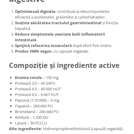
Optimizează digestia
: contribuie la descompunerea
eficientă a proteinelor, grăsimilor și carbohidraților.
Susține sănătatea tractului gastrointestinal
și funcția
hepatică.
Reduce simptomele asociate bolii inflamatorii
intestinale
.
Sprijină refacerea musculară
după efort fizic intens.
Produs 100% vegan
, cu capsule vegetale.
Compoziție și ingrediente active
Enzime totale
– 100 mg
Protează 3.0 – 40 SAPU
Protează 4.5 – 40.000 HUT
Protează 6.0 – 6.667 HUT
Pepsină (1:10.000) – 5 mg
Papaină – 266.660 PU
Bromelaină – 266.660 PU
Amilază – 1.330 DU
Lipază – 50 FCCLU
Alte ingrediente:
Hidroxipropilmetilceluloză (capsulă vegetală).