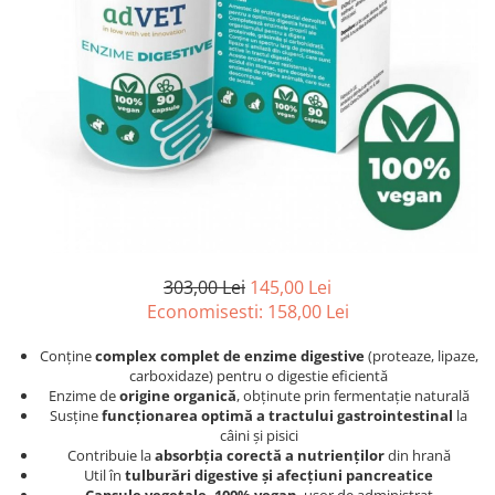
Afecțiuni hepatice
Afecțiuni hepatice
Afecțiuni neurologice
Afecțiuni neurologice
Afecțiuni oftalmice
Afecțiuni oftalmice
Afecțiuni oncologice
Afecțiuni oncologice
Afecțiuni otice
Afecțiuni otice
Afecțiuni renale și urinare
Afecțiuni respiratorii
Afecțiuni respiratorii
Afecțiuni renale și urinare
Suplimente
Suplimente
Suplimente nutritive
Suplimente nutritive
Vitamine și minerale
Vitamine și minerale
303,00 Lei
145,00 Lei
Hrană
Hrană
Economisesti:
158,00
Lei
Hrană umedă
Hrană umedă
Conține
complex complet de enzime digestive
(proteaze, lipaze,
Hrană uscată
Hrană uscată
carboxidaze) pentru o digestie eficientă
Recompense și snack-uri
Igienă
Enzime de
origine organică
, obținute prin fermentație naturală
Susține
funcționarea optimă a tractului gastrointestinal
la
Igienă
Așternut Tofu / Nisip
câini și pisici
Igienă orală
Igienă orală
Contribuie la
absorbția corectă a nutrienților
din hrană
Util în
tulburări digestive și afecțiuni pancreatice
Șampoane și balsamuri
Șampoane și balsamuri