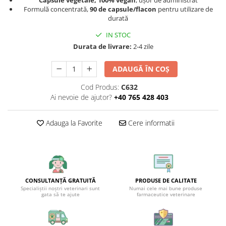
Capsule vegetale, 100% vegan
, ușor de administrat
Formulă concentrată,
90 de capsule/flacon
pentru utilizare de
durată
IN STOC
Durata de livrare:
2-4 zile
ADAUGĂ ÎN COȘ
Cod Produs:
C632
Ai nevoie de ajutor?
+40 765 428 403
Adauga la Favorite
Cere informatii
CONSULTANȚĂ GRATUITĂ
PRODUSE DE CALITATE
Specialiștii noștri veterinari sunt
Numai cele mai bune produse
gata să te ajute
farmaceutice veterinare