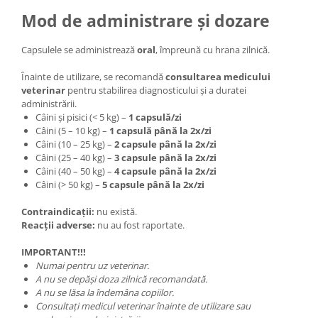
Mod de administrare și dozare
Capsulele se administrează
oral
, împreună cu hrana zilnică.
Înainte de utilizare, se recomandă
consultarea medicului
veterinar
pentru stabilirea diagnosticului și a duratei
administrării.
Câini și pisici (< 5 kg) –
1 capsulă/zi
Câini (5 – 10 kg) –
1 capsulă până la 2x/zi
Câini (10 – 25 kg) –
2 capsule până la 2x/zi
Câini (25 – 40 kg) –
3 capsule până la 2x/zi
Câini (40 – 50 kg) –
4 capsule până la 2x/zi
Câini (> 50 kg) –
5 capsule până la 2x/zi
Contraindicații:
nu există.
Reacții adverse:
nu au fost raportate.
IMPORTANT!!!
Numai pentru uz veterinar.
A nu se depăși doza zilnică recomandată.
A nu se lăsa la îndemâna copiilor.
Consultați medicul veterinar înainte de utilizare sau