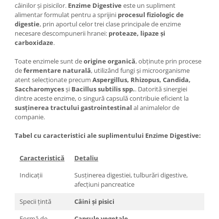
câinilor și pisicilor.
Enzime Digestive
este un supliment
alimentar formulat pentru a sprijini
procesul fiziologic de
digestie
, prin aportul celor trei clase principale de enzime
necesare descompunerii hranei:
proteaze, lipaze și
carboxidaze
.
Toate enzimele sunt de
origine organică
, obținute prin procese
de
fermentare naturală
, utilizând fungi și microorganisme
atent selecționate precum
Aspergillus, Rhizopus, Candida,
Saccharomyces
și
Bacillus subtilis spp.
. Datorită sinergiei
dintre aceste enzime, o singură capsulă contribuie eficient la
susținerea tractului gastrointestinal
al animalelor de
companie.
Tabel cu caracteristici ale suplimentului Enzime Digestive:
Caracteristică
Detaliu
Indicații
Susținerea digestiei, tulburări digestive,
afecțiuni pancreatice
Specii țintă
Câini și pisici
Formă de
Capsule vegetale