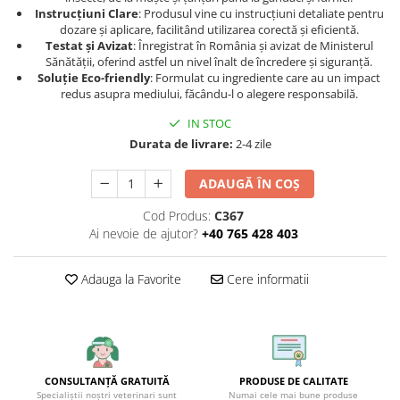
Instrucțiuni Clare
: Produsul vine cu instrucțiuni detaliate pentru
dozare și aplicare, facilitând utilizarea corectă și eficientă.
Testat și Avizat
: Înregistrat în România și avizat de Ministerul
Sănătății, oferind astfel un nivel înalt de încredere și siguranță.
Soluție Eco-friendly
: Formulat cu ingrediente care au un impact
redus asupra mediului, făcându-l o alegere responsabilă.
IN STOC
Durata de livrare:
2-4 zile
ADAUGĂ ÎN COȘ
Cod Produs:
C367
Ai nevoie de ajutor?
+40 765 428 403
Adauga la Favorite
Cere informatii
CONSULTANȚĂ GRATUITĂ
PRODUSE DE CALITATE
Specialiștii noștri veterinari sunt
Numai cele mai bune produse