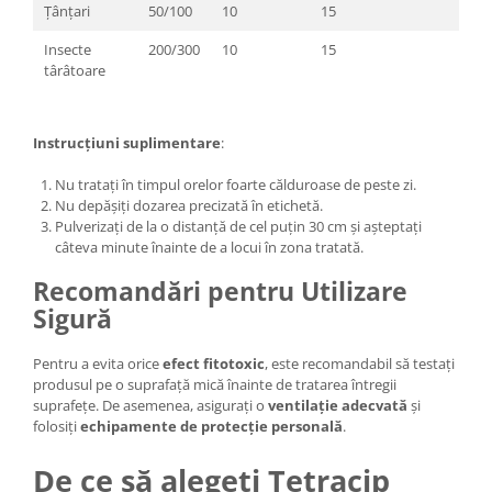
Țânțari
50/100
10
15
Insecte
200/300
10
15
târâtoare
Instrucțiuni suplimentare
:
Nu tratați în timpul orelor foarte călduroase de peste zi.
Nu depășiți dozarea precizată în etichetă.
Pulverizați de la o distanță de cel puțin 30 cm și așteptați
câteva minute înainte de a locui în zona tratată.
Recomandări pentru Utilizare
Sigură
Pentru a evita orice
efect fitotoxic
, este recomandabil să testați
produsul pe o suprafață mică înainte de tratarea întregii
suprafețe. De asemenea, asigurați o
ventilație adecvată
și
folosiți
echipamente de protecție personală
.
De ce să alegeți Tetracip