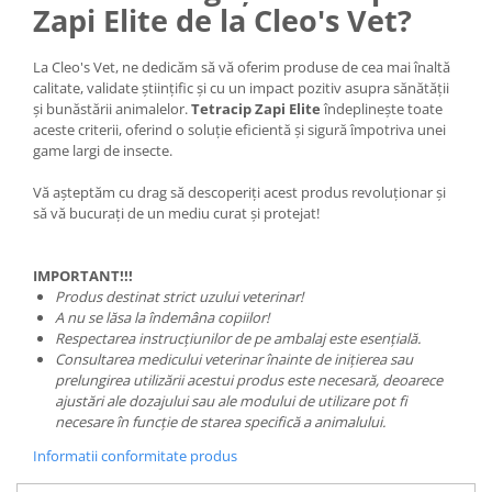
Zapi Elite de la Cleo's Vet?
La Cleo's Vet, ne dedicăm să vă oferim produse de cea mai înaltă
calitate, validate științific și cu un impact pozitiv asupra sănătății
și bunăstării animalelor.
Tetracip Zapi Elite
îndeplinește toate
aceste criterii, oferind o soluție eficientă și sigură împotriva unei
game largi de insecte.
Vă așteptăm cu drag să descoperiți acest produs revoluționar și
să vă bucurați de un mediu curat și protejat!
IMPORTANT!!!
Produs destinat strict uzului veterinar!
A nu se lăsa la îndemâna copiilor!
Respectarea instrucțiunilor de pe ambalaj este esențială.
Consultarea medicului veterinar înainte de inițierea sau
prelungirea utilizării acestui produs este necesară, deoarece
ajustări ale dozajului sau ale modului de utilizare pot fi
necesare în funcție de starea specifică a animalului.
Informatii conformitate produs