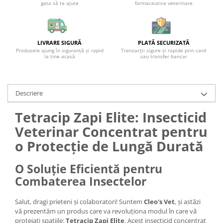
gata să te ajute
farmaceutice veterinare
LIVRARE SIGURĂ
PLATĂ SECURIZATĂ
Produsele ajung în siguranță și rapid
Tranzacții sigure și rapide prin card
la tine acasă
sau transfer bancar
Descriere
Tetracip Zapi Elite: Insecticid
Veterinar Concentrat pentru
o Protecție de Lungă Durată
O Soluție Eficientă pentru
Combaterea Insectelor
Salut, dragi prieteni și colaboratori! Suntem
Cleo's Vet
, și astăzi
vă prezentăm un produs care va revoluționa modul în care vă
protejați spațiile:
Tetracip Zapi Elite
. Acest insecticid concentrat