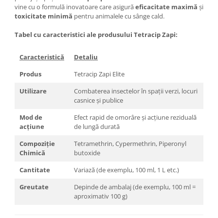
vine cu o formulă inovatoare care asigură
eficacitate maximă
și
toxicitate minimă
pentru animalele cu sânge cald.
Tabel cu caracteristici ale produsului Tetracip Zapi:
Caracteristică
Detaliu
Produs
Tetracip Zapi Elite
Utilizare
Combaterea insectelor în spații verzi, locuri
casnice și publice
Mod de
Efect rapid de omorâre și acțiune reziduală
acțiune
de lungă durată
Compoziție
Tetramethrin, Cypermethrin, Piperonyl
Chimică
butoxide
Cantitate
Variază (de exemplu, 100 ml, 1 L etc.)
Greutate
Depinde de ambalaj (de exemplu, 100 ml =
aproximativ 100 g)