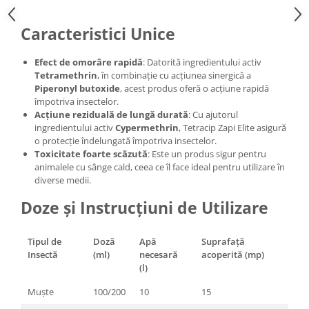
Caracteristici Unice
Efect de omorâre rapidă
: Datorită ingredientului activ
Tetramethrin
, în combinație cu acțiunea sinergică a
Piperonyl butoxide
, acest produs oferă o acțiune rapidă
împotriva insectelor.
Acțiune reziduală de lungă durată
: Cu ajutorul
ingredientului activ
Cypermethrin
, Tetracip Zapi Elite asigură
o protecție îndelungată împotriva insectelor.
Toxicitate foarte scăzută
: Este un produs sigur pentru
animalele cu sânge cald, ceea ce îl face ideal pentru utilizare în
diverse medii.
Doze și Instrucțiuni de Utilizare
Tipul de
Doză
Apă
Suprafață
Insectă
(ml)
necesară
acoperită (mp)
(l)
Muște
100/200
10
15