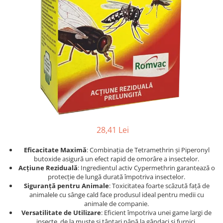
Afecțiuni hepatice
Afecțiuni hepatice
Afecțiuni neurologice
Afecțiuni neurologice
Afecțiuni oftalmice
Afecțiuni oftalmice
Afecțiuni oncologice
Afecțiuni oncologice
Afecțiuni otice
Afecțiuni otice
Afecțiuni renale și urinare
Afecțiuni respiratorii
Afecțiuni respiratorii
Afecțiuni renale și urinare
Suplimente
Suplimente
Suplimente nutritive
Suplimente nutritive
Vitamine și minerale
Vitamine și minerale
28,41 Lei
Hrană
Hrană
Eficacitate Maximă
: Combinația de Tetramethrin și Piperonyl
Hrană umedă
Hrană umedă
butoxide asigură un efect rapid de omorâre a insectelor.
Hrană uscată
Hrană uscată
Acțiune Reziduală
: Ingredientul activ Cypermethrin garantează o
Recompense și snack-uri
Igienă
protecție de lungă durată împotriva insectelor.
Siguranță pentru Animale
: Toxicitatea foarte scăzută față de
Igienă
Așternut Tofu / Nisip
animalele cu sânge cald face produsul ideal pentru medii cu
animale de companie.
Igienă orală
Igienă orală
Versatilitate de Utilizare
: Eficient împotriva unei game largi de
Șampoane și balsamuri
Șampoane și balsamuri
insecte, de la muște și țânțari până la gândaci și furnici.