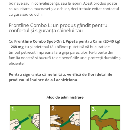
bolnave sau în convalescență, sau la iepuri. Acest produs poate
cauza iritare a mucoasei și a ochilor, deci trebuie evitat contactul
cu gura sau cu ochii.
Frontline Combo L: un produs gândit pentru
confortul și siguranța câinelui tău
Cu
Frontline Combo Spot-On L Pipetă pentru Câini (20-40 kg)
- 268 mg
, tu și prietenul tău blănos puteți să vă bucurați de
timpul petrecut împreună fără grija paraziților. Fă-ți parte din
familia noastră și bucură-te de beneficiile unei protecții durabile și
eficiente!
Pentru siguranța câinelui tău, verifică de 3 ori detaliile
produsului înainte de a-l achiziționa.