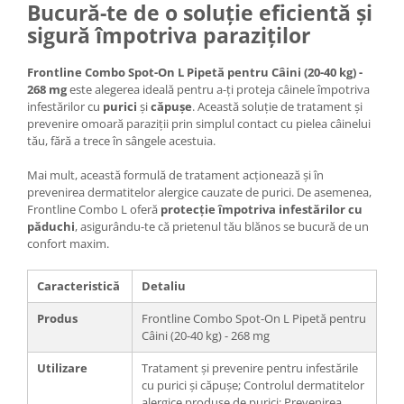
Bucură-te de o soluție eficientă și
sigură împotriva paraziților
Frontline Combo Spot-On L Pipetă pentru Câini (20-40 kg) -
268 mg
este alegerea ideală pentru a-ți proteja câinele împotriva
infestărilor cu
purici
și
căpușe
. Această soluție de tratament și
prevenire omoară paraziții prin simplul contact cu pielea câinelui
tău, fără a trece în sângele acestuia.
Mai mult, această formulă de tratament acționează și în
prevenirea dermatitelor alergice cauzate de purici. De asemenea,
Frontline Combo L oferă
protecție împotriva infestărilor cu
păduchi
, asigurându-te că prietenul tău blănos se bucură de un
confort maxim.
Caracteristică
Detaliu
Produs
Frontline Combo Spot-On L Pipetă pentru
Câini (20-40 kg) - 268 mg
Utilizare
Tratament și prevenire pentru infestările
cu purici și căpușe; Controlul dermatitelor
alergice produse de purici; Prevenirea