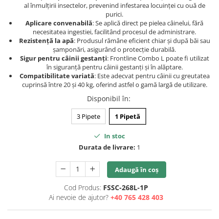
al înmulțirii insectelor, prevenind infestarea locuinței cu ouă de
purici.
Aplicare convenabilă
: Se aplică direct pe pielea câinelui, fără
necesitatea ingestiei, facilitând procesul de administrare.
Rezistență la apă
: Produsul rămâne eficient chiar și după băi sau
șamponări, asigurând o protecție durabilă.
Sigur pentru câinii gestanți
: Frontline Combo L poate fi utilizat
în siguranță pentru câinii gestanți și în alăptare.
Compatibilitate variată
: Este adecvat pentru câinii cu greutatea
cuprinsă între 20 și 40 kg, oferind astfel o gamă largă de utilizare.
Disponibil în
:
3 Pipete
1 Pipetă
In stoc
Durata de livrare:
1
Adaugă în coș
Cod Produs:
FSSC-268L-1P
Ai nevoie de ajutor?
+40 765 428 403