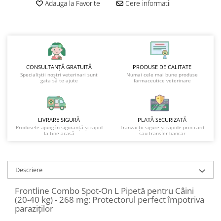
Adauga la Favorite
Cere informatii
CONSULTANȚĂ GRATUITĂ
PRODUSE DE CALITATE
Specialiștii noștri veterinari sunt
Numai cele mai bune produse
gata să te ajute
farmaceutice veterinare
LIVRARE SIGURĂ
PLATĂ SECURIZATĂ
Produsele ajung în siguranță și rapid
Tranzacții sigure și rapide prin card
la tine acasă
sau transfer bancar
Descriere
Frontline Combo Spot-On L Pipetă pentru Câini
(20-40 kg) - 268 mg: Protectorul perfect împotriva
paraziților