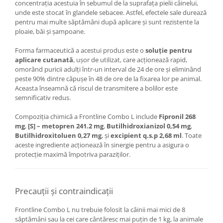
concentrația acestuia în sebumul de la suprafața pielii câinelui,
unde este stocat în glandele sebacee. Astfel, efectele sale durează
pentru mai multe săptămâni după aplicare și sunt rezistente la
ploaie, băi și șampoane.
Forma farmaceutică a acestui produs este o
soluție pentru
aplicare cutanată
, ușor de utilizat, care acționează rapid,
omorând puricii adulți într-un interval de 24 de ore și eliminând
peste 90% dintre căpușe în 48 de ore de la fixarea lor pe animal.
Aceasta înseamnă că riscul de transmitere a bolilor este
semnificativ redus.
Compoziția chimică a Frontline Combo L include
Fipronil 268
mg
,
[S] – metopren 241.2 mg
,
Butilhidroxianizol 0,54 mg
,
Butilhidroxitoluen 0,27 mg
, și
excipient q.s.p 2,68 ml
. Toate
aceste ingrediente acționează în sinergie pentru a asigura o
protecție maximă împotriva paraziților.
Precauții și contraindicații
Frontline Combo L nu trebuie folosit la câinii mai mici de 8
săptămâni sau la cei care cântăresc mai puțin de 1 kg, la animale