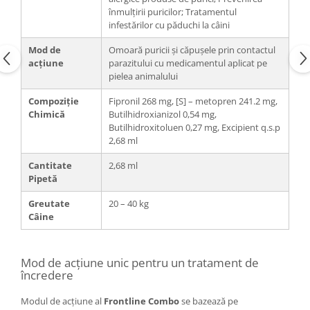
înmulțirii puricilor; Tratamentul
infestărilor cu păduchi la câini
Mod de
Omoară puricii și căpușele prin contactul
acțiune
parazitului cu medicamentul aplicat pe
pielea animalului
Compoziție
Fipronil 268 mg, [S] – metopren 241.2 mg,
Chimică
Butilhidroxianizol 0,54 mg,
Butilhidroxitoluen 0,27 mg, Excipient q.s.p
2,68 ml
Cantitate
2,68 ml
Pipetă
Greutate
20 – 40 kg
Câine
Mod de acțiune unic pentru un tratament de
încredere
Modul de acțiune al
Frontline Combo
se bazează pe