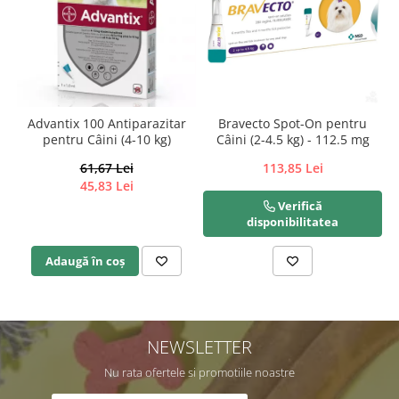
Advantix 100 Antiparazitar
Bravecto Spot-On pentru
pentru Câini (4-10 kg)
Câini (2-4.5 kg) - 112.5 mg
61,67 Lei
113,85 Lei
45,83 Lei
Verifică
disponibilitatea
Adaugă în coș
NEWSLETTER
Nu rata ofertele si promotiile noastre