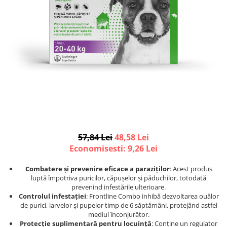
Afecțiuni hepatice
Afecțiuni hepatice
Afecțiuni neurologice
Afecțiuni neurologice
Afecțiuni oftalmice
Afecțiuni oftalmice
Afecțiuni oncologice
Afecțiuni oncologice
Afecțiuni otice
Afecțiuni otice
Afecțiuni renale și urinare
Afecțiuni respiratorii
Afecțiuni respiratorii
Afecțiuni renale și urinare
Suplimente
Suplimente
Suplimente nutritive
Suplimente nutritive
Vitamine și minerale
Vitamine și minerale
57,84 Lei
48,58 Lei
Hrană
Hrană
Economisesti:
9,26
Lei
Hrană umedă
Hrană umedă
Hrană uscată
Hrană uscată
Combatere și prevenire eficace a paraziților
: Acest produs
luptă împotriva puricilor, căpușelor și păduchilor, totodată
Recompense și snack-uri
Igienă
prevenind infestările ulterioare.
Igienă
Așternut Tofu / Nisip
Controlul infestației
: Frontline Combo inhibă dezvoltarea ouălor
de purici, larvelor și pupelor timp de 6 săptămâni, protejând astfel
Igienă orală
Igienă orală
mediul înconjurător.
Șampoane și balsamuri
Șampoane și balsamuri
Protecție suplimentară pentru locuință
: Conține un regulator