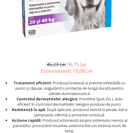
Afecțiuni hepatice
Afecțiuni hepatice
Afecțiuni neurologice
Afecțiuni neurologice
Afecțiuni oftalmice
Afecțiuni oftalmice
Afecțiuni oncologice
Afecțiuni oncologice
Afecțiuni otice
Afecțiuni otice
Afecțiuni renale și urinare
Afecțiuni respiratorii
Afecțiuni respiratorii
Afecțiuni renale și urinare
Suplimente
Suplimente
46,23 Lei
36,15 Lei
Suplimente nutritive
Suplimente nutritive
Economisesti:
10,08
Lei
Vitamine și minerale
Vitamine și minerale
Hrană
Hrană
Tratament eficient
: Produsul tratează și previne infestările cu
purici și căpușe, asigurând o protecție de lungă durată pentru
Hrană umedă
Hrană umedă
câinele dumneavoastră.
Hrană uscată
Hrană uscată
Controlul dermatitelor alergice
: Frontline Spot-On L este
eficient în controlul dermatitelor alergice produse de purici.
Recompense și snack-uri
Igienă
Rezistență la apă
: După aplicare, produsul rezistă la ploaie, băi și
Igienă
Așternut Tofu / Nisip
șampoane, oferind o protecție continuă.
Acțiune rapidă
: Produsul acționează asupra sistemului nervos al
Igienă orală
Igienă orală
paraziților, provocând moartea acestora într-un interval scurt de
Șampoane și balsamuri
Șampoane și balsamuri
timp.