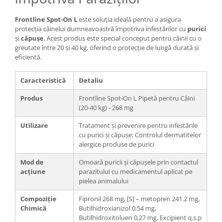
Frontline Spot-On L
este soluția ideală pentru a asigura
protecția câinelui dumneavoastră împotriva infestărilor cu
purici
și
căpușe
. Acest produs este special conceput pentru câinii cu o
greutate între 20 și 40 kg, oferind o protecție de lungă durată și
eficientă.
Caracteristică
Detaliu
Produs
Frontline Spot-On L Pipetă pentru Câini
(20-40 kg) - 268 mg
Utilizare
Tratament și prevenire pentru infestările
cu purici și căpușe; Controlul dermatitelor
alergice produse de purici
Mod de
Omoară puricii și căpușele prin contactul
acțiune
parazitului cu medicamentul aplicat pe
pielea animalului
Compoziție
Fipronil 268 mg, [S] – metopren 241.2 mg,
Chimică
Butilhidroxianizol 0,54 mg,
Butilhidroxitoluen 0,27 mg, Excipient q.s.p