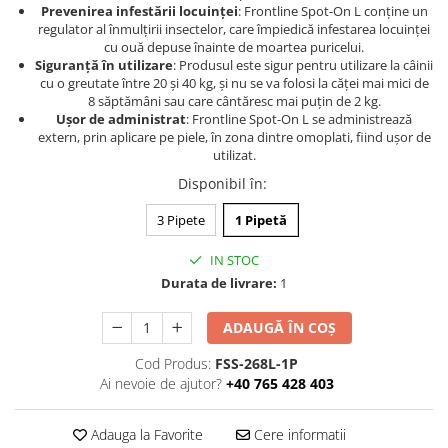
Prevenirea infestării locuinței
: Frontline Spot-On L conține un
regulator al înmulțirii insectelor, care împiedică infestarea locuinței
cu ouă depuse înainte de moartea puricelui.
Siguranță în utilizare
: Produsul este sigur pentru utilizare la câinii
cu o greutate între 20 și 40 kg, și nu se va folosi la căței mai mici de
8 săptămâni sau care cântăresc mai puțin de 2 kg.
Ușor de administrat
: Frontline Spot-On L se administrează
extern, prin aplicare pe piele, în zona dintre omoplati, fiind ușor de
utilizat.
Disponibil în
:
3 Pipete
1 Pipetă
IN STOC
Durata de livrare:
1
ADAUGĂ ÎN COȘ
Cod Produs:
FSS-268L-1P
Ai nevoie de ajutor?
+40 765 428 403
Adauga la Favorite
Cere informatii