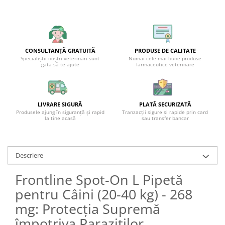
CONSULTANȚĂ GRATUITĂ
PRODUSE DE CALITATE
Specialiștii noștri veterinari sunt
Numai cele mai bune produse
gata să te ajute
farmaceutice veterinare
LIVRARE SIGURĂ
PLATĂ SECURIZATĂ
Produsele ajung în siguranță și rapid
Tranzacții sigure și rapide prin card
la tine acasă
sau transfer bancar
Descriere
Frontline Spot-On L Pipetă
pentru Câini (20-40 kg) - 268
mg: Protecția Supremă
împotriva Paraziților