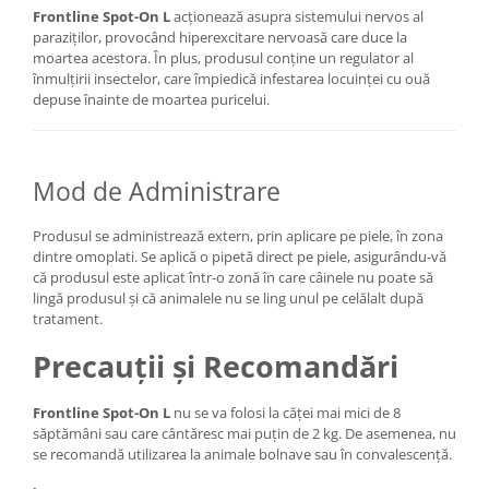
Frontline Spot-On L
acționează asupra sistemului nervos al
paraziților, provocând hiperexcitare nervoasă care duce la
moartea acestora. În plus, produsul conține un regulator al
înmulțirii insectelor, care împiedică infestarea locuinței cu ouă
depuse înainte de moartea puricelui.
Mod de Administrare
Produsul se administrează extern, prin aplicare pe piele, în zona
dintre omoplati. Se aplică o pipetă direct pe piele, asigurându-vă
că produsul este aplicat într-o zonă în care câinele nu poate să
lingă produsul și că animalele nu se ling unul pe celălalt după
tratament.
Precauții și Recomandări
Frontline Spot-On L
nu se va folosi la căței mai mici de 8
săptămâni sau care cântăresc mai puțin de 2 kg. De asemenea, nu
se recomandă utilizarea la animale bolnave sau în convalescență.