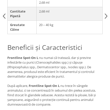
2,68 ml
Cantitate
2,68 ml
Pipetă
Greutate
20 – 40 kg
Câine
Beneficii și Caracteristici
Frontline Spot-On L
nu numai că tratează, dar și previne
infestările cu purici (Ctenocephalides spp.) și căpușe
(Rhipicephalus spp., Dermatocentor spp., Ixodes spp.). De
asemenea, produsul este eficient în tratamentul și controlul
dermatitelor alergice produse de purici.
După aplicare,
Frontline Spot-On L
nu trece în sângele
animalului, ci se concentrează în sebumul din pielea acestuia,
fiind stocat în glandele sebacee. Acesta rezistă la ploaie, băi și
șampoane, asigurând o protecție continuă pentru animalul
dumneavoastră de companie.