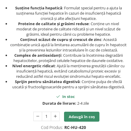
Susține funcția hepatică
: Formulat special pentru a ajuta la
susținerea funcției hepatice în cazuri de insuficiență hepatică
cronică și alte afecțiuni hepatice.
Proteine de calitate și grăsimi reduse
: Conține un nivel
moderat de proteine de calitate ridicată și un nivel scăzut de
grăsimi, ideal pentru câinii cu probleme hepatice.
Conținut scăzut de cupru și crescut de zinc
: Această
combinație unică ajută la limitarea acumulării de cupru în hepatocit
și la prevenirea leziunilor intracelulare în caz de colestază.
Complex de antioxidanți
: Contribuie la încetinirea degradării
hepatocitelor, protejând celulele hepatice de daunele oxidative.
Nivel energetic ridicat
: Ajută la menținerea greutății câinilor cu
insuficiență hepatică, evitând catabolismul proteic excesiv și
reducând astfel riscul evoluției sindromului hepato-encefalic.
Sprijin pentru sănătatea digestivă
: Conține pulpa de sfeclă
uscată și fructooligosacaride pentru a sprijini sănătatea digestivă.
In stoc
Durata de livrare:
2-4 zile
Adaugă în coș
Cod Produs:
RC-HU-420