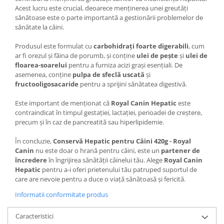
Acest lucru este crucial, deoarece menținerea unei greutăți
sănătoase este o parte importantă a gestionării problemelor de
sănătate la câini.
Produsul este formulat cu
carbohidrați foarte digerabili
, cum
ar fi orezul și făina de porumb, și conține
ulei de pește
și
ulei de
floarea-soarelui
pentru a furniza acizi grași esențiali. De
asemenea, conține
pulpa de sfeclă uscată
și
fructooligosacaride
pentru a sprijini sănătatea digestivă.
Este important de menționat că
Royal Canin Hepatic
este
contraindicat în timpul gestației, lactației, perioadei de creștere,
precum și în caz de pancreatită sau hiperlipidemie.
În concluzie,
Conservă Hepatic pentru Câini 420g - Royal
Canin
nu este doar o hrană pentru câini, este un
partener de
încredere
în îngrijirea sănătății câinelui tău. Alege
Royal Canin
Hepatic
pentru a-i oferi prietenului tău patruped suportul de
care are nevoie pentru a duce o viață sănătoasă și fericită.
Informatii conformitate produs
Caracteristici