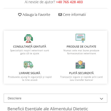
Ai nevoie de ajutor?
+40 765 428 403
Adauga la Favorite
Cere informatii
CONSULTANȚĂ GRATUITĂ
PRODUSE DE CALITATE
Specialiștii noștri veterinari sunt
Numai cele mai bune produse
gata să te ajute
farmaceutice veterinare
LIVRARE SIGURĂ
PLATĂ SECURIZATĂ
Produsele ajung în siguranță și rapid
Tranzacții sigure și rapide prin card
la tine acasă
sau transfer bancar
Descriere
Beneficii Esențiale ale Alimentului Dietetic