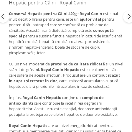
Hepatic pentru Câini - Royal Canin
Conservă Hepatic pentru Câini 420g - Royal Canin
este mai
mult decât o hrană pentru câini, este un
ajutor vital
pentru
prietenul tău patruped care se confruntă cu probleme de
sănătate. Această hrană dietetică completă este
concepută
special
pentru a susține funcția hepatică în cazuri de insuficiență
hepatică cronică, hepatită cronică, colateral portosistemic,
sindrom hepato-encefalic, boala de stocare de cupru,
piroplasmoză și icter.
Cu un nivel moderat de
proteine de calitate ridicată
și un nivel
scăzut de grăsimi,
Royal Canin Hepatic
este ideal pentru câinii
care suferă de aceste afecțiuni. Produsul are un conținut
scăzut
în cupru și crescut în zinc
, care limitează acumularea cuprică
hepatocelulară și leziunile intracelulare în caz de colestază.
În plus,
Royal Canin Hepatic
conține un
complex de
antioxidanți
care contribuie la încetinirea degradării
hepatocitelor. Acest lucru este esențial, deoarece antioxidanții
pot ajuta la protejarea celulelor hepatice de daunele oxidative.
Royal Canin Hepatic
are un nivel energetic ridicat pentru a
contribui la menținerea greutății câinilor cu insuficiență hepatică.