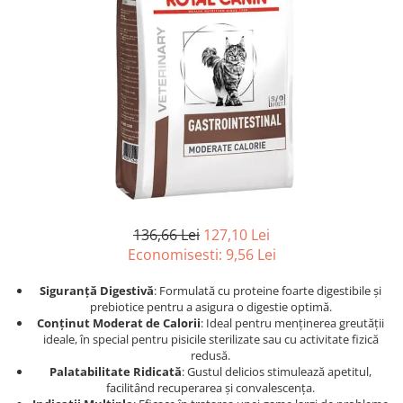
Afecțiuni hepatice
Afecțiuni hepatice
Afecțiuni neurologice
Afecțiuni neurologice
Afecțiuni oftalmice
Afecțiuni oftalmice
Afecțiuni oncologice
Afecțiuni oncologice
Afecțiuni otice
Afecțiuni otice
Afecțiuni renale și urinare
Afecțiuni respiratorii
Afecțiuni respiratorii
Afecțiuni renale și urinare
Suplimente
Suplimente
Suplimente nutritive
Suplimente nutritive
Vitamine și minerale
Vitamine și minerale
136,66 Lei
127,10 Lei
Hrană
Hrană
Economisesti:
9,56
Lei
Hrană umedă
Hrană umedă
Siguranță Digestivă
: Formulată cu proteine foarte digestibile și
Hrană uscată
Hrană uscată
prebiotice pentru a asigura o digestie optimă.
Recompense și snack-uri
Igienă
Conținut Moderat de Calorii
: Ideal pentru menținerea greutății
ideale, în special pentru pisicile sterilizate sau cu activitate fizică
Igienă
Așternut Tofu / Nisip
redusă.
Igienă orală
Igienă orală
Palatabilitate Ridicată
: Gustul delicios stimulează apetitul,
facilitând recuperarea și convalescența.
Șampoane și balsamuri
Șampoane și balsamuri