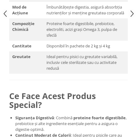
Mod de
Îmbunătățește digestia, asigură absorbția
Acțiune
nutrienților și menține greutatea corporală
Compoziție
Proteine foarte digestibile, prebiotice,
Chimică
electroliti, acizi grași Omega 3, pulpa de
sfeclă
Cantitate
Disponibil în pachete de 2 kg și 4 kg
Greutate
Ideal pentru pisici cu greutate variabilă,
inclusiv cele sterilizate sau cu activitate
redusă
Ce Face Acest Produs
Special?
Siguranța Digestivă
: Combină
proteine foarte digestibile
,
prebiotice și alte ingrediente esențiale pentru a asigura o
digestie optimă.
Conținut Moderat de Calorii
: Ideal pentru pisicile care au