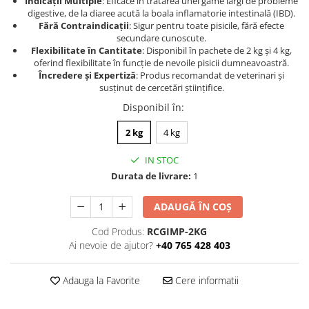
Indicații Multiple
: Eficace în tratarea unei game largi de probleme
digestive, de la diaree acută la boala inflamatorie intestinală (IBD).
Fără Contraindicații
: Sigur pentru toate pisicile, fără efecte
secundare cunoscute.
Flexibilitate în Cantitate
: Disponibil în pachete de 2 kg și 4 kg,
oferind flexibilitate în funcție de nevoile pisicii dumneavoastră.
Încredere și Expertiză
: Produs recomandat de veterinari și
susținut de cercetări științifice.
Disponibil în
:
2 kg
4 kg
IN STOC
Durata de livrare:
1
ADAUGĂ ÎN COȘ
Cod Produs:
RCGIMP-2KG
Ai nevoie de ajutor?
+40 765 428 403
Adauga la Favorite
Cere informatii