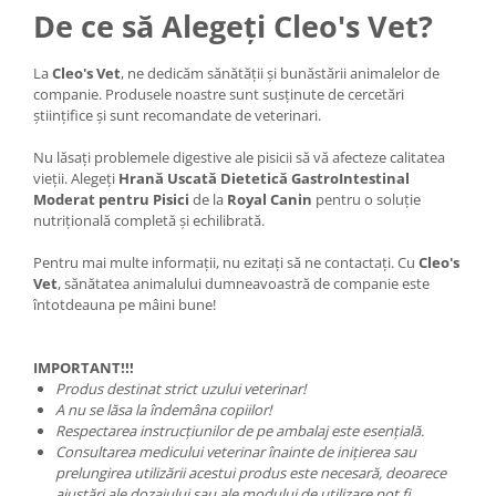
De ce să Alegeți Cleo's Vet?
La
Cleo's Vet
, ne dedicăm sănătății și bunăstării animalelor de
companie. Produsele noastre sunt susținute de cercetări
științifice și sunt recomandate de veterinari.
Nu lăsați problemele digestive ale pisicii să vă afecteze calitatea
vieții. Alegeți
Hrană Uscată Dietetică GastroIntestinal
Moderat pentru Pisici
de la
Royal Canin
pentru o soluție
nutrițională completă și echilibrată.
Pentru mai multe informații, nu ezitați să ne contactați. Cu
Cleo's
Vet
, sănătatea animalului dumneavoastră de companie este
întotdeauna pe mâini bune!
IMPORTANT!!!
Produs destinat strict uzului veterinar!
A nu se lăsa la îndemâna copiilor!
Respectarea instrucțiunilor de pe ambalaj este esențială.
Consultarea medicului veterinar înainte de inițierea sau
prelungirea utilizării acestui produs este necesară, deoarece
ajustări ale dozajului sau ale modului de utilizare pot fi