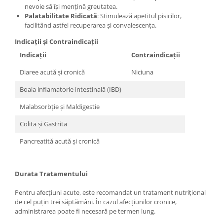
nevoie să își mențină greutatea.
Palatabilitate Ridicată
: Stimulează apetitul pisicilor,
facilitând astfel recuperarea și convalescența.
Indicații și Contraindicații
Indicații
Contraindicații
Diaree acută și cronică
Niciuna
Boala inflamatorie intestinală (IBD)
Malabsorbție și Maldigestie
Colita și Gastrita
Pancreatită acută și cronică
Durata Tratamentului
Pentru afecțiuni acute, este recomandat un tratament nutrițional
de cel puțin trei săptămâni. În cazul afecțiunilor cronice,
administrarea poate fi necesară pe termen lung.