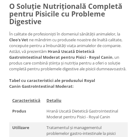
O Soluție Nutrițională Completă
pentru Pisicile cu Probleme
Digestive
În calitate de profesioniști în domeniul sănătății animalelor, la
Cleo's Vet
ne mândrim cu produsele noastre de înaltă calitate,
concepute pentru a îmbunătăți viața animalelor de companie.
Astăzi, vă prezentăm
Hrană Uscată Dietetică
GastroIntestinal Moderat pentru Pisici - Royal Canin
, un
produs care combină știința și nutriția pentru a oferi o soluție
completă pentru problemele digestive ale pisicii dumneavoastră.
Tabel cu caracteristici ale produsului Royal
Canin GastroIntestinal Moderat:
Caracteristică
Detaliu
Produs
Hrană Uscată Dietetică GastroIntestinal
Moderat pentru Pisici - Royal Canin
Utilizare
Tratamentul și managementul
problemelor gastro-intestinale la pisici