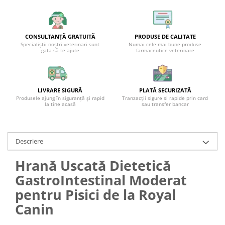
CONSULTANȚĂ GRATUITĂ
PRODUSE DE CALITATE
Specialiștii noștri veterinari sunt
Numai cele mai bune produse
gata să te ajute
farmaceutice veterinare
LIVRARE SIGURĂ
PLATĂ SECURIZATĂ
Produsele ajung în siguranță și rapid
Tranzacții sigure și rapide prin card
la tine acasă
sau transfer bancar
Descriere
Hrană Uscată Dietetică
GastroIntestinal Moderat
pentru Pisici de la Royal
Canin