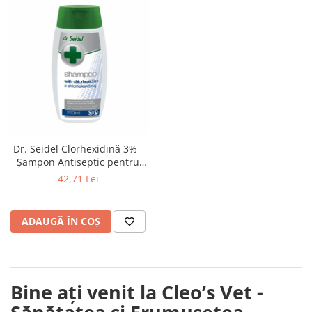
Dr. Seidel Clorhexidină 3% -
Șampon Antiseptic pentru
Câini
42,71 Lei
ADAUGĂ ÎN COȘ
Bine ați venit la
Cleo’s Vet
-