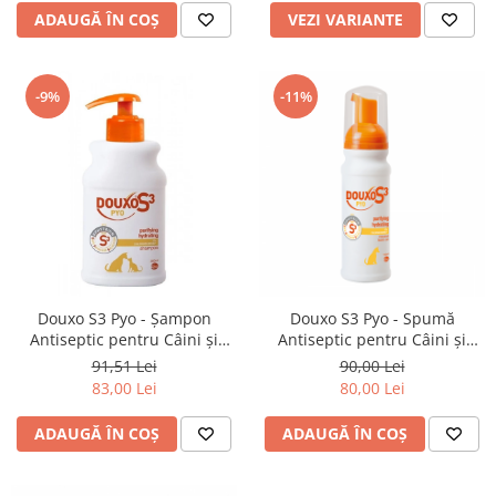
ADAUGĂ ÎN COȘ
VEZI VARIANTE
-9%
-11%
Douxo S3 Pyo - Șampon
Douxo S3 Pyo - Spumă
Antiseptic pentru Câini și
Antiseptic pentru Câini și
Pisici
Pisici
91,51 Lei
90,00 Lei
83,00 Lei
80,00 Lei
ADAUGĂ ÎN COȘ
ADAUGĂ ÎN COȘ