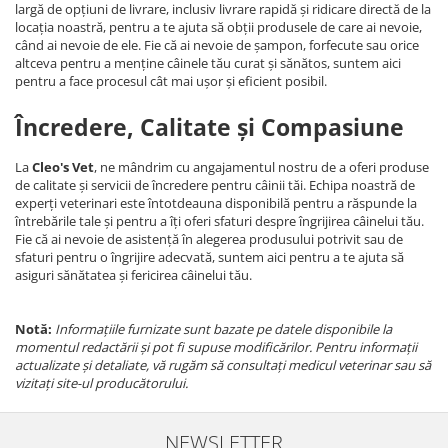
largă de opțiuni de livrare, inclusiv livrare rapidă și ridicare directă de la
locația noastră, pentru a te ajuta să obții produsele de care ai nevoie,
când ai nevoie de ele. Fie că ai nevoie de șampon, forfecute sau orice
altceva pentru a menține câinele tău curat și sănătos, suntem aici
pentru a face procesul cât mai ușor și eficient posibil.
Încredere, Calitate și Compasiune
La
Cleo's Vet
, ne mândrim cu angajamentul nostru de a oferi produse
de calitate și servicii de încredere pentru câinii tăi. Echipa noastră de
experți veterinari este întotdeauna disponibilă pentru a răspunde la
întrebările tale și pentru a îți oferi sfaturi despre îngrijirea câinelui tău.
Fie că ai nevoie de asistență în alegerea produsului potrivit sau de
sfaturi pentru o îngrijire adecvată, suntem aici pentru a te ajuta să
asiguri sănătatea și fericirea câinelui tău.
Notă:
Informațiile furnizate sunt bazate pe datele disponibile la
momentul redactării și pot fi supuse modificărilor. Pentru informații
actualizate și detaliate, vă rugăm să consultați medicul veterinar sau să
vizitați site-ul producătorului.
NEWSLETTER