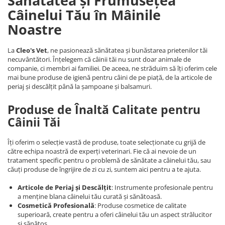
Sănătatea și Frumusețea
Câinelui Tău în Mâinile
Noastre
La
Cleo's Vet
, ne pasionează sănătatea și bunăstarea prietenilor tăi
necuvântători. Înțelegem că câinii tăi nu sunt doar animale de
companie, ci membri ai familiei. De aceea, ne străduim să îți oferim cele
mai bune produse de igienă pentru câini de pe piață, de la articole de
periaj și descălțit până la șampoane și balsamuri.
Produse de Înaltă Calitate pentru
Câinii Tăi
Îți oferim o selecție vastă de produse, toate selecționate cu grijă de
către echipa noastră de experți veterinari. Fie că ai nevoie de un
tratament specific pentru o problemă de sănătate a câinelui tău, sau
căuți produse de îngrijire de zi cu zi, suntem aici pentru a te ajuta.
Articole de Periaj și Descălțit
: Instrumente profesionale pentru
a menține blana câinelui tău curată și sănătoasă.
Cosmetică Profesională
: Produse cosmetice de calitate
superioară, create pentru a oferi câinelui tău un aspect strălucitor
și sănătos.