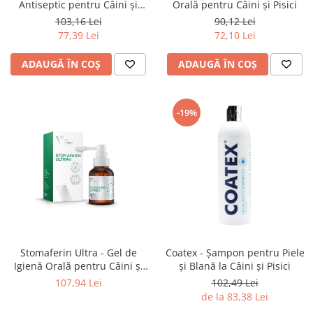
Antiseptic pentru Câini și
Orală pentru Câini și Pisici
Pisici
103,16 Lei
90,12 Lei
77,39 Lei
72,10 Lei
ADAUGĂ ÎN COȘ
ADAUGĂ ÎN COȘ
-19%
Stomaferin Ultra - Gel de
Coatex - Șampon pentru Piele
Igienă Orală pentru Câini și
și Blană la Câini și Pisici
Pisici
107,94 Lei
102,49 Lei
de la 83,38 Lei