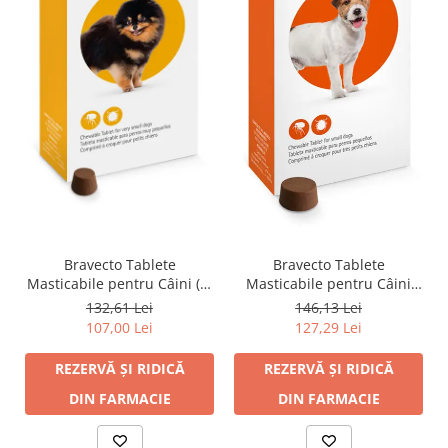
Bravecto Tablete
Bravecto Tablete
Masticabile pentru Câini (2-
Masticabile pentru Câini
4.5 kg) - 112.5 mg
(4.5-10 kg) - 250 mg
132,61 Lei
146,13 Lei
107,00 Lei
127,29 Lei
REZERVĂ ȘI RIDICĂ
REZERVĂ ȘI RIDICĂ
DIN FARMACIE
DIN FARMACIE