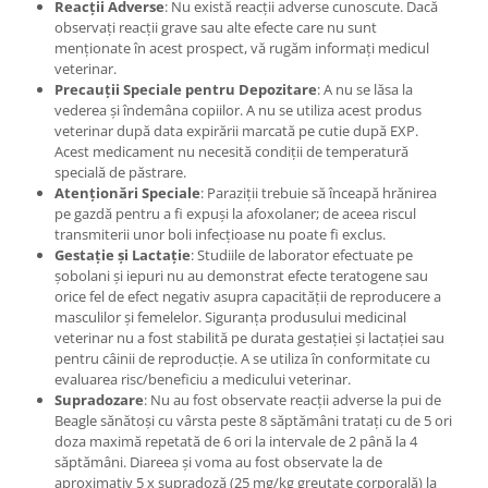
Reacții Adverse
: Nu există reacții adverse cunoscute. Dacă
observați reacții grave sau alte efecte care nu sunt
menționate în acest prospect, vă rugăm informați medicul
veterinar.
Precauții Speciale pentru Depozitare
: A nu se lăsa la
vederea și îndemâna copiilor. A nu se utiliza acest produs
veterinar după data expirării marcată pe cutie după EXP.
Acest medicament nu necesită condiții de temperatură
specială de păstrare.
Atenționări Speciale
: Paraziții trebuie să înceapă hrănirea
pe gazdă pentru a fi expuși la afoxolaner; de aceea riscul
transmiterii unor boli infecțioase nu poate fi exclus.
Gestație și Lactație
: Studiile de laborator efectuate pe
șobolani și iepuri nu au demonstrat efecte teratogene sau
orice fel de efect negativ asupra capacității de reproducere a
masculilor și femelelor. Siguranța produsului medicinal
veterinar nu a fost stabilită pe durata gestației și lactației sau
pentru câinii de reproducție. A se utiliza în conformitate cu
evaluarea risc/beneficiu a medicului veterinar.
Supradozare
: Nu au fost observate reacții adverse la pui de
Beagle sănătoși cu vârsta peste 8 săptămâni tratați cu de 5 ori
doza maximă repetată de 6 ori la intervale de 2 până la 4
săptămâni. Diareea și voma au fost observate la de
aproximativ 5 x supradoză (25 mg/kg greutate corporală) la