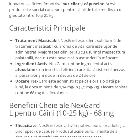
inovator și eficient împotriva
puricilor
și
căpușelor
. Acest
produs este special conceput pentru câinii de talie medie, cu o
greutate între 10 și 25 kg.
Caracteristici Principale
Tratament Masticabil
: NexGard este oferit sub formă de
tratament masticabil cu aromă de vită, care este ușor de
administrat. Majoritatea câinilor iau cu ușurință mestecătura
palatabilă, deci nu este nevoie să o ascundeți în mâncare.
Ingredient Activ
: NexGard conține ingredientul activ,
afoxolaner
, un insecticid eficient care atacă sistemul nervos
al paraziților și îi ucide în decurs de 24 de ore.
Dozare
: NexGard este administrat pe cale orală o dată pe
lună, la doza minimă de 1,14 mg/lb (2,5 mg/kg). Fiecare tabletă
conține 68 mg de afoxolaner.
Beneficii Cheie ale NexGard
L pentru Câini (10-25 kg) - 68 mg
Eficacitate
: NexGard este activ împotriva puricilor adulți și a
unor specii de căpușe. Produsul ucide puricii înainte de a