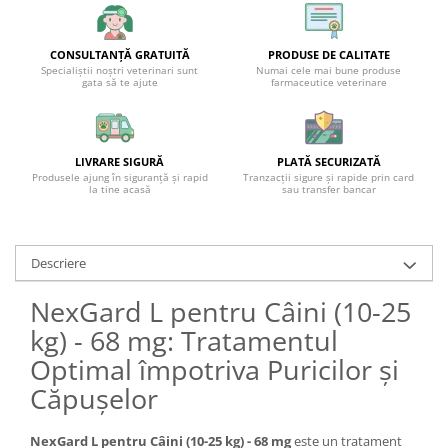
CONSULTANȚĂ GRATUITĂ
PRODUSE DE CALITATE
Specialiștii noștri veterinari sunt
Numai cele mai bune produse
gata să te ajute
farmaceutice veterinare
LIVRARE SIGURĂ
PLATĂ SECURIZATĂ
Produsele ajung în siguranță și rapid
Tranzacții sigure și rapide prin card
la tine acasă
sau transfer bancar
Descriere
NexGard L pentru Câini (10-25
kg) - 68 mg: Tratamentul
Optimal împotriva Puricilor și
Căpușelor
NexGard L pentru Câini (10-25 kg) - 68 mg
este un tratament