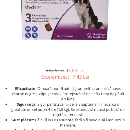
Afecțiuni hepatice
Afecțiuni hepatice
Afecțiuni neurologice
Afecțiuni neurologice
Afecțiuni oftalmice
Afecțiuni oftalmice
Afecțiuni oncologice
Afecțiuni oncologice
Afecțiuni otice
Afecțiuni otice
Afecțiuni renale și urinare
Afecțiuni respiratorii
Afecțiuni respiratorii
Afecțiuni renale și urinare
Suplimente
Suplimente
Suplimente nutritive
Suplimente nutritive
53,26 Lei
45,83 Lei
Vitamine și minerale
Vitamine și minerale
Economisesti:
7,43
Lei
Hrană
Hrană
Hrană umedă
Hrană umedă
Eficacitate:
Omoară puricii adulți și anumiți acarieni (căpușe,
căpușe negre și căpușe roșii). Protejează câinele tău timp de până
Hrană uscată
Hrană uscată
la 1 lună.
Recompense și snack-uri
Igienă
Siguranță:
Sigur pentru câinii de la 8 săptămâni în sus, cu o
greutate de cel puțin 4 lire (1,8 kg). Se eliberează numai pe bază de
Igienă
Așternut Tofu / Nisip
rețetă veterinară.
Igienă orală
Igienă orală
Gust plăcut:
Câinii îl iau cu ușurință, fără a fi nevoie să-l ascunzi în
mâncare.
Șampoane și balsamuri
Șampoane și balsamuri