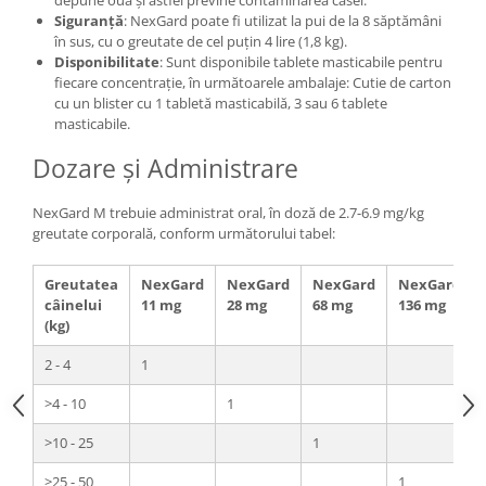
depune ouă și astfel previne contaminarea casei.
Siguranță
: NexGard poate fi utilizat la pui de la 8 săptămâni
în sus, cu o greutate de cel puțin 4 lire (1,8 kg).
Disponibilitate
: Sunt disponibile tablete masticabile pentru
fiecare concentrație, în următoarele ambalaje: Cutie de carton
cu un blister cu 1 tabletă masticabilă, 3 sau 6 tablete
masticabile.
Dozare și Administrare
NexGard M trebuie administrat oral, în doză de 2.7-6.9 mg/kg
greutate corporală, conform următorului tabel:
Greutatea
NexGard
NexGard
NexGard
NexGard
câinelui
11 mg
28 mg
68 mg
136 mg
(kg)
2 - 4
1
>4 - 10
1
>10 - 25
1
>25 - 50
1