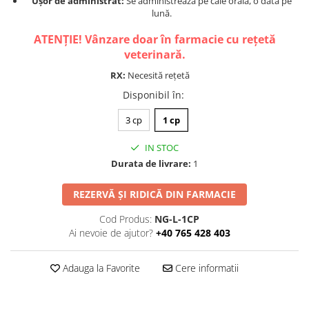
Ușor de administrat:
Se administrează pe cale orală, o dată pe
lună.
ATENȚIE! Vânzare doar în farmacie cu rețetă
veterinară.
RX:
Necesită rețetă
Disponibil în
:
3 cp
1 cp
IN STOC
Durata de livrare:
1
REZERVĂ ȘI RIDICĂ DIN FARMACIE
Cod Produs:
NG-L-1CP
Ai nevoie de ajutor?
+40 765 428 403
Adauga la Favorite
Cere informatii