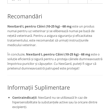
Recomandări
NexGard L pentru Câini (10-25 kg) - 68 mg
este un produs
numai pentru uz veterinar și se eliberează numai pe bază de
rețetă veterinară. Pentru a asigura siguranța și eficacitatea
tratamentului, este recomandat să urmați instrucțiunile
medicului veterinar.
În concluzie,
NexGard L pentru Câini (10-25 kg) - 68 mg
este o
soluție eficientă și sigură pentru a proteja câinele dumneavoastră
împotriva puricilor și căpușelor. Cu NexGard, puteți fi sigur că
prietenul dumneavoastră patruped este protejat!
Informații Suplimentare
Contraindicații
: NexGard nu se utilizează în caz de
hipersensibilitate la substanțele active sau la oricare dintre
excipienți.