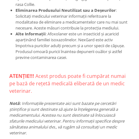
rasa Collie.
Eliminarea Produsului Neutilizat sau a Deșeurilor
:
Solicitați medicului veterinar informații referitoare la
modalitatea de eliminare a medicamentelor care nu mai sunt
necesare. Aceste măsuri contribuie la protecția mediului.
Alte Informații
: Afoxolaner este un insecticid și acaricid
aparținând familiei isoxazolinelor. NexGard este activ
împotriva puricilor adulți precum și a unor specii de căpușe.
Produsul omoară puricii înaintea depunerii ouălor și astfel
previne contaminarea casei.
ATENȚIE!!!
Acest produs poate fi cumpărat numai
pe bază de rețetă medicală eliberată de un medic
veterinar.
Notă:
Informațiile prezentate aici sunt bazate pe cercetări
științifice și sunt destinate să ajute la înțelegerea generală a
medicamentului. Acestea nu sunt destinate să înlocuiască
sfaturile medicului veterinar. Pentru informații specifice despre
sănătatea animalului dvs., vă rugăm să consultați un medic
veterinar.