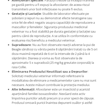
Atenționări Speciale
: Paraziții trebuie să înceapă hrănirea
pe gazdă pentru a fi expuși la afoxolaner; de aceea riscul
transmiterii unor boli infecțioase nu poate fi exclus.
Gestație și Lactație
: Studiile de laborator efectuate pe
șobolani și iepuri nu au demonstrat efecte teratogene sau
orice fel de efect negativ asupra capacității de reproducere a
masculilor și femelelor. Siguranța produsului medicinal
veterinar nu a fost stabilită pe durata gestației și lactației sau
pentru câinii de reproducție. A se utiliza în conformitate cu
evaluarea risc/beneficiu a medicului veterinar.
Supradozare
: Nu au fost observate reacții adverse la pui de
Beagle sănătoși cu vârsta peste 8 săptămâni tratați cu de 5 ori
doza maximă repetată de 6 ori la intervale de 2 până la 4
săptămâni. Diareea și voma au fost observate la de
aproximativ 5 x supradoză (25 mg/kg greutate corporală) la
rasa Collie.
Eliminarea Produsului Neutilizat sau a Deșeurilor
:
Solicitați medicului veterinar informații referitoare la
modalitatea de eliminare a medicamentelor care nu mai sunt
necesare. Aceste măsuri contribuie la protecția mediului.
Alte Informații
: Afoxolaner este un insecticid și acaricid
aparținând familiei isoxazolinelor. NexGard este activ
împotriva puricilor adulți precum și a unor specii de căpușe.
Produsul omoară puricii înaintea depunerii ouălor și astfel