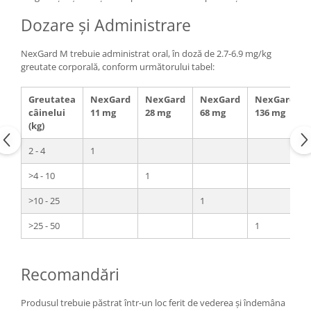
Dozare și Administrare
NexGard M trebuie administrat oral, în doză de 2.7-6.9 mg/kg
greutate corporală, conform următorului tabel:
Greutatea
NexGard
NexGard
NexGard
NexGard
câinelui
11 mg
28 mg
68 mg
136 mg
(kg)
2 - 4
1
>4 - 10
1
>10 - 25
1
>25 - 50
1
Recomandări
Produsul trebuie păstrat într-un loc ferit de vederea și îndemâna