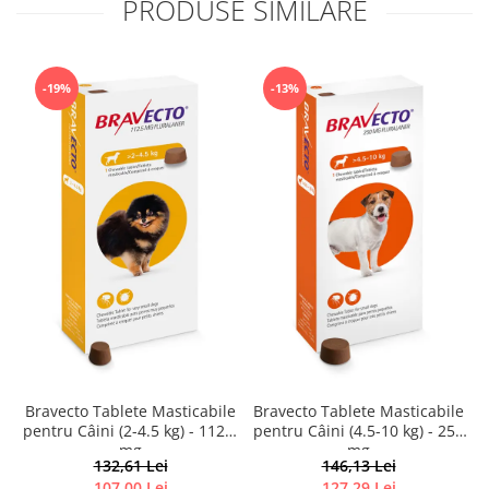
PRODUSE SIMILARE
-19%
-13%
Bravecto Tablete Masticabile
Bravecto Tablete Masticabile
B
pentru Câini (2-4.5 kg) - 112.5
pentru Câini (4.5-10 kg) - 250
mg
mg
132,61 Lei
146,13 Lei
107,00 Lei
127,29 Lei