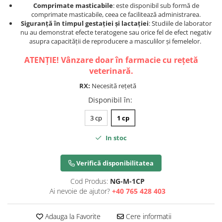
Comprimate masticabile
: este disponibil sub formă de
comprimate masticabile, ceea ce facilitează administrarea.
Siguranță în timpul gestației și lactației
: Studiile de laborator
nu au demonstrat efecte teratogene sau orice fel de efect negativ
asupra capacității de reproducere a masculilor și femelelor.
ATENȚIE! Vânzare doar în farmacie cu rețetă
veterinară.
RX:
Necesită rețetă
Disponibil în
:
3 cp
1 cp
In stoc
Verifică disponibilitatea
Cod Produs:
NG-M-1CP
Ai nevoie de ajutor?
+40 765 428 403
Adauga la Favorite
Cere informatii