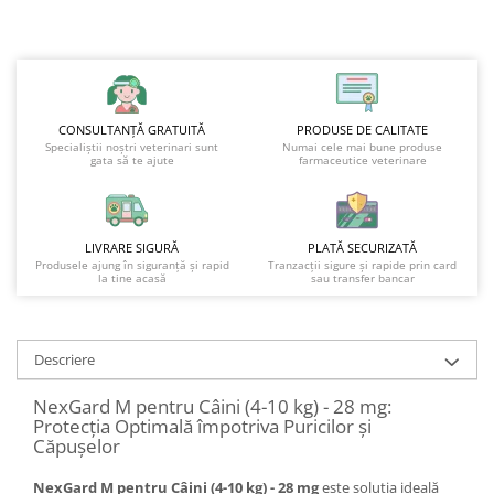
CONSULTANȚĂ GRATUITĂ
PRODUSE DE CALITATE
Specialiștii noștri veterinari sunt
Numai cele mai bune produse
gata să te ajute
farmaceutice veterinare
LIVRARE SIGURĂ
PLATĂ SECURIZATĂ
Produsele ajung în siguranță și rapid
Tranzacții sigure și rapide prin card
la tine acasă
sau transfer bancar
Descriere
NexGard M pentru Câini (4-10 kg) - 28 mg:
Protecția Optimală împotriva Puricilor și
Căpușelor
NexGard M pentru Câini (4-10 kg) - 28 mg
este soluția ideală