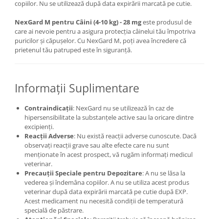
copiilor. Nu se utilizează după data expirării marcată pe cutie.
NexGard M pentru Câini (4-10 kg) - 28 mg
este produsul de
care ai nevoie pentru a asigura protecția câinelui tău împotriva
puricilor și căpușelor. Cu NexGard M, poți avea încredere că
prietenul tău patruped este în siguranță.
Informații Suplimentare
Contraindicații
: NexGard nu se utilizează în caz de
hipersensibilitate la substanțele active sau la oricare dintre
excipienți.
Reacții Adverse
: Nu există reacții adverse cunoscute. Dacă
observați reacții grave sau alte efecte care nu sunt
menționate în acest prospect, vă rugăm informați medicul
veterinar.
Precauții Speciale pentru Depozitare
: A nu se lăsa la
vederea și îndemâna copiilor. A nu se utiliza acest produs
veterinar după data expirării marcată pe cutie după EXP.
Acest medicament nu necesită condiții de temperatură
specială de păstrare.