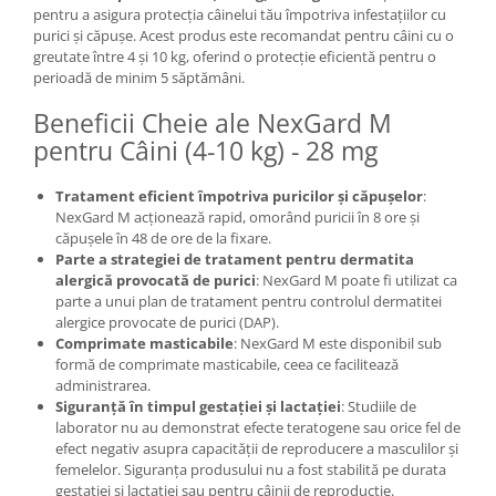
pentru a asigura protecția câinelui tău împotriva infestațiilor cu
purici și căpușe. Acest produs este recomandat pentru câini cu o
greutate între 4 și 10 kg, oferind o protecție eficientă pentru o
perioadă de minim 5 săptămâni.
Beneficii Cheie ale NexGard M
pentru Câini (4-10 kg) - 28 mg
Tratament eficient împotriva puricilor și căpușelor
:
NexGard M acționează rapid, omorând puricii în 8 ore și
căpușele în 48 de ore de la fixare.
Parte a strategiei de tratament pentru dermatita
alergică provocată de purici
: NexGard M poate fi utilizat ca
parte a unui plan de tratament pentru controlul dermatitei
alergice provocate de purici (DAP).
Comprimate masticabile
: NexGard M este disponibil sub
formă de comprimate masticabile, ceea ce facilitează
administrarea.
Siguranță în timpul gestației și lactației
: Studiile de
laborator nu au demonstrat efecte teratogene sau orice fel de
efect negativ asupra capacității de reproducere a masculilor și
femelelor. Siguranța produsului nu a fost stabilită pe durata
gestației și lactației sau pentru câinii de reproducție.