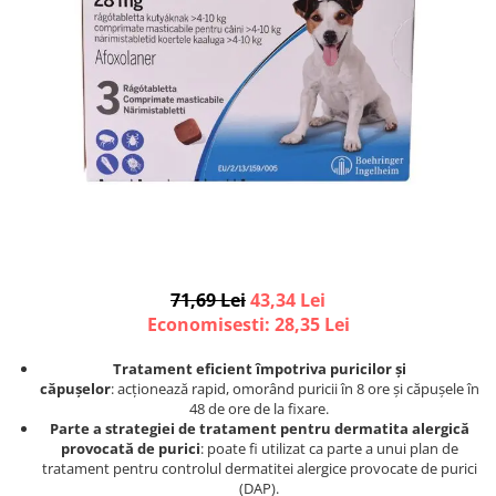
Afecțiuni hepatice
Afecțiuni hepatice
Afecțiuni neurologice
Afecțiuni neurologice
Afecțiuni oftalmice
Afecțiuni oftalmice
Afecțiuni oncologice
Afecțiuni oncologice
Afecțiuni otice
Afecțiuni otice
Afecțiuni renale și urinare
Afecțiuni respiratorii
Afecțiuni respiratorii
Afecțiuni renale și urinare
Suplimente
Suplimente
Suplimente nutritive
Suplimente nutritive
Vitamine și minerale
Vitamine și minerale
71,69 Lei
43,34 Lei
Hrană
Hrană
Economisesti:
28,35
Lei
Hrană umedă
Hrană umedă
Hrană uscată
Hrană uscată
Tratament eficient împotriva puricilor și
căpușelor
: acționează rapid, omorând puricii în 8 ore și căpușele în
Recompense și snack-uri
Igienă
48 de ore de la fixare.
Igienă
Așternut Tofu / Nisip
Parte a strategiei de tratament pentru dermatita alergică
provocată de purici
: poate fi utilizat ca parte a unui plan de
Igienă orală
Igienă orală
tratament pentru controlul dermatitei alergice provocate de purici
Șampoane și balsamuri
Șampoane și balsamuri
(DAP).