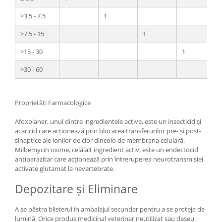
>3.5 - 7.5
1
>7.5 - 15
1
>15 - 30
1
>30 - 60
Proprietăți Farmacologice
Afoxolaner, unul dintre ingredientele active, este un insecticid și
acaricid care acționează prin blocarea transferurilor pre- și post-
sinaptice ale ionilor de clor dincolo de membrana celulară.
Milbemycin oxime, celălalt ingredient activ, este un endectocid
antiparazitar care acționează prin întreruperea neurotransmisiei
activate glutamat la nevertebrate.
Depozitare și Eliminare
A se păstra blisterul în ambalajul secundar pentru a se proteja de
lumină. Orice produs medicinal veterinar neutilizat sau deșeu