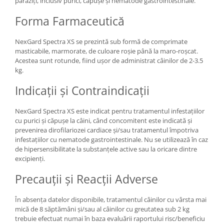
paraziți, inclusiv purici, căpușe și nematode gastrointestinale.
Forma Farmaceutică
NexGard Spectra XS se prezintă sub formă de comprimate
masticabile, marmorate, de culoare roșie până la maro-roșcat.
Acestea sunt rotunde, fiind ușor de administrat câinilor de 2-3.5
kg.
Indicații și Contraindicații
NexGard Spectra XS este indicat pentru tratamentul infestațiilor
cu purici și căpușe la câini, când concomitent este indicată și
prevenirea dirofilariozei cardiace și/sau tratamentul împotriva
infestațiilor cu nematode gastrointestinale. Nu se utilizează în caz
de hipersensibilitate la substanțele active sau la oricare dintre
excipienți.
Precauții și Reacții Adverse
În absența datelor disponibile, tratamentul câinilor cu vârsta mai
mică de 8 săptămâni și/sau al câinilor cu greutatea sub 2 kg
trebuie efectuat numai în baza evaluării raportului risc/beneficiu