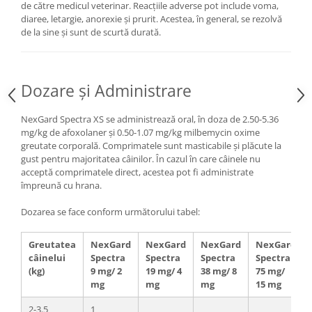
de către medicul veterinar. Reacțiile adverse pot include voma,
diaree, letargie, anorexie și prurit. Acestea, în general, se rezolvă
de la sine și sunt de scurtă durată.
Dozare și Administrare
NexGard Spectra XS se administrează oral, în doza de 2.50-5.36
mg/kg de afoxolaner și 0.50-1.07 mg/kg milbemycin oxime
greutate corporală. Comprimatele sunt masticabile și plăcute la
gust pentru majoritatea câinilor. În cazul în care câinele nu
acceptă comprimatele direct, acestea pot fi administrate
împreună cu hrana.
Dozarea se face conform următorului tabel:
Greutatea
NexGard
NexGard
NexGard
NexGard
câinelui
Spectra
Spectra
Spectra
Spectra
(kg)
9 mg/ 2
19 mg/ 4
38 mg/ 8
75 mg/
mg
mg
mg
15 mg
2-3.5
1