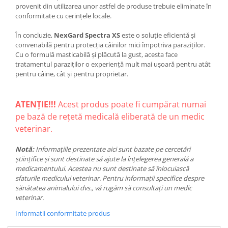
provenit din utilizarea unor astfel de produse trebuie eliminate în
conformitate cu cerințele locale.
În concluzie,
NexGard Spectra XS
este o soluție eficientă și
convenabilă pentru protecția câinilor mici împotriva paraziților.
Cu o formulă masticabilă și plăcută la gust, acesta face
tratamentul paraziților o experiență mult mai ușoară pentru atât
pentru câine, cât și pentru proprietar.
ATENȚIE!!!
Acest produs poate fi cumpărat numai
pe bază de rețetă medicală eliberată de un medic
veterinar.
Notă:
Informațiile prezentate aici sunt bazate pe cercetări
științifice și sunt destinate să ajute la înțelegerea generală a
medicamentului. Acestea nu sunt destinate să înlocuiască
sfaturile medicului veterinar. Pentru informații specifice despre
sănătatea animalului dvs., vă rugăm să consultați un medic
veterinar.
Informatii conformitate produs