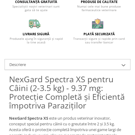
CONSULTANȚĂ GRATUITĂ
PRODUSE DE CALITATE
Specialiștii noștri veterinari sunt
Numai cele mai bune produse
gata să te ajute
farmaceutice veterinare
LIVRARE SIGURĂ
PLATĂ SECURIZATĂ
Produsele ajung în siguranță și rapid
Tranzacții sigure și rapide prin card
la tine acasă
sau transfer bancar
Descriere
NexGard Spectra XS pentru
Câini (2-3.5 kg) - 9.37 mg:
Protecție Completă și Eficientă
împotriva Paraziților
NexGard Spectra XS
este un produs veterinar inovator,
conceput special pentru câinii cu o greutate între 2 și 3.5 kg.
Acesta oferă o protecție completă împotriva unei game largi de