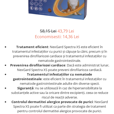
Afecțiuni hepatice
Afecțiuni hepatice
Afecțiuni neurologice
Afecțiuni neurologice
Afecțiuni oftalmice
Afecțiuni oftalmice
Afecțiuni oncologice
Afecțiuni oncologice
Afecțiuni otice
Afecțiuni otice
58,15 Lei
43,79 Lei
Afecțiuni renale și urinare
Afecțiuni respiratorii
Economisesti:
14,36
Lei
Afecțiuni respiratorii
Afecțiuni renale și urinare
Tratament eficient
: NexGard Spectra XS este eficient în
Suplimente
Suplimente
tratamentul infestațiilor cu purici și căpușe la câini, precum și în
Suplimente nutritive
Suplimente nutritive
prevenirea dirofilariozei cardiace și tratamentul infestațiilor cu
nematode gastrointestinale.
Vitamine și minerale
Vitamine și minerale
Prevenirea dirofilariozei cardiace
: Dacă este administrat lunar,
Hrană
Hrană
NexGard Spectra XS poate preveni dirofilarioza cardiacă.
Tratamentul infestațiilor cu nematode
Hrană umedă
Hrană umedă
gastrointestinale
: este eficient în tratamentul infestațiilor cu
nematode gastrointestinale adulte din diverse specii.
Hrană uscată
Hrană uscată
Siguranță
: nu se utilizează în caz de hipersensibilitate la
Recompense și snack-uri
Igienă
substanțele active sau la oricare dintre excipienți, ceea ce reduce
Igienă
riscul de reacții adverse.
Așternut Tofu / Nisip
Controlul dermatitei alergice provocate de purici
: NexGard
Igienă orală
Igienă orală
Spectra XS poate fi utilizat ca parte din strategia de tratament
pentru controlul dermatitei alergice provocate de purici.
Șampoane și balsamuri
Șampoane și balsamuri