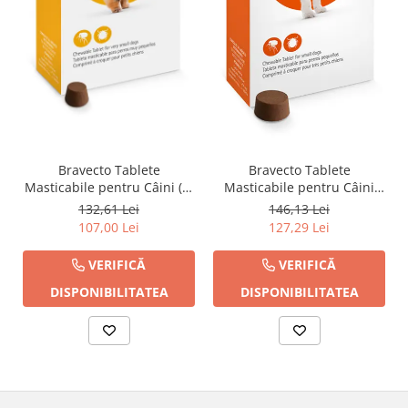
Bravecto Tablete
Bravecto Tablete
Masticabile pentru Câini (2-
Masticabile pentru Câini
4.5 kg) - 112.5 mg
(4.5-10 kg) - 250 mg
132,61 Lei
146,13 Lei
107,00 Lei
127,29 Lei
VERIFICĂ
VERIFICĂ
DISPONIBILITATEA
DISPONIBILITATEA