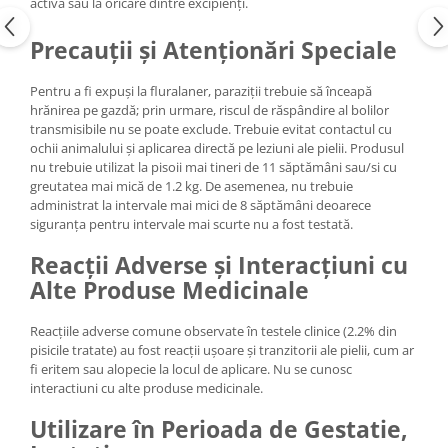
activă sau la oricare dintre excipienți.
Precauții și Atenționări Speciale
Pentru a fi expuși la fluralaner, paraziții trebuie să înceapă
hrănirea pe gazdă; prin urmare, riscul de răspândire al bolilor
transmisibile nu se poate exclude. Trebuie evitat contactul cu
ochii animalului și aplicarea directă pe leziuni ale pielii. Produsul
nu trebuie utilizat la pisoii mai tineri de 11 săptămâni sau/si cu
greutatea mai mică de 1.2 kg. De asemenea, nu trebuie
administrat la intervale mai mici de 8 săptămâni deoarece
siguranța pentru intervale mai scurte nu a fost testată.
Reacții Adverse și Interacțiuni cu
Alte Produse Medicinale
Reacțiile adverse comune observate în testele clinice (2.2% din
pisicile tratate) au fost reacții ușoare și tranzitorii ale pielii, cum ar
fi eritem sau alopecie la locul de aplicare. Nu se cunosc
interactiuni cu alte produse medicinale.
Utilizare în Perioada de Gestatie,