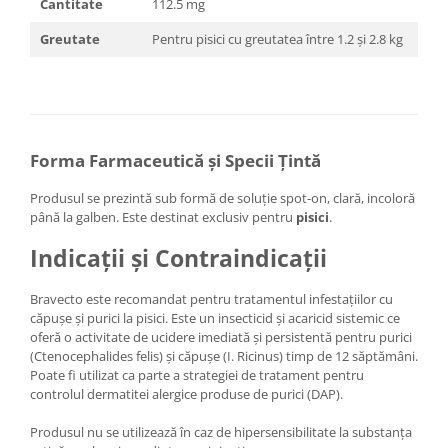
Cantitate
112.5 mg
Greutate
Pentru pisici cu greutatea între 1.2 și 2.8 kg
Forma Farmaceutică și Specii Țintă
Produsul se prezintă sub formă de soluție spot-on, clară, incoloră
până la galben. Este destinat exclusiv pentru
pisici
.
Indicații și Contraindicații
Bravecto este recomandat pentru tratamentul infestațiilor cu
căpușe și purici la pisici. Este un insecticid și acaricid sistemic ce
oferă o activitate de ucidere imediată și persistentă pentru purici
(Ctenocephalides felis) și căpușe (I. Ricinus) timp de 12 săptămâni.
Poate fi utilizat ca parte a strategiei de tratament pentru
controlul dermatitei alergice produse de purici (DAP).
Produsul nu se utilizează în caz de hipersensibilitate la substanța