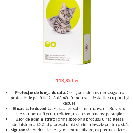
Afecțiuni hepatice
Afecțiuni hepatice
Afecțiuni neurologice
Afecțiuni neurologice
Afecțiuni oftalmice
Afecțiuni oftalmice
Afecțiuni oncologice
Afecțiuni oncologice
Afecțiuni otice
Afecțiuni otice
Afecțiuni renale și urinare
Afecțiuni respiratorii
Afecțiuni respiratorii
Afecțiuni renale și urinare
Suplimente
Suplimente
Suplimente nutritive
Suplimente nutritive
Vitamine și minerale
Vitamine și minerale
113,85 Lei
Hrană
Hrană
Hrană umedă
Hrană umedă
Protecție de lungă durată
: O singură administrare asigură o
Hrană uscată
Hrană uscată
protecție de până la 12 săptămâni împotriva infestațiilor cu purici și
căpușe.
Recompense și snack-uri
Igienă
Eficacitate dovedită
: Fluralaner, substanța activă din Bravecto,
Igienă
este recunoscută pentru eficiența sa în combaterea paraziților.
Așternut Tofu / Nisip
Ușor de administrat
: Forma spot-on a produsului facilitează
Igienă orală
Igienă orală
administrarea, făcând procesul rapid și minim invaziv pentru pisică.
Siguranță
: Produsul este sigur pentru utilizare, cu precauții clare și
Șampoane și balsamuri
Șampoane și balsamuri