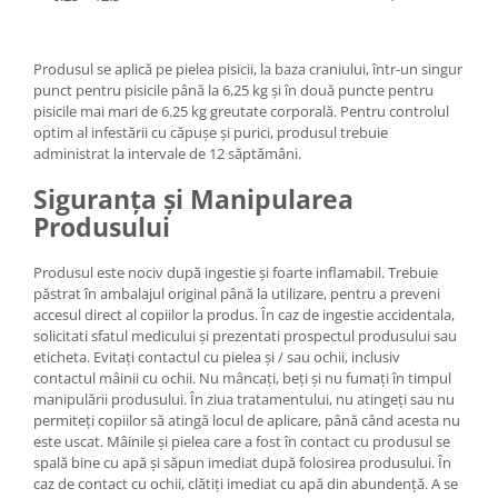
Produsul se aplică pe pielea pisicii, la baza craniului, într-un singur
punct pentru pisicile până la 6,25 kg și în două puncte pentru
pisicile mai mari de 6.25 kg greutate corporală. Pentru controlul
optim al infestării cu căpușe și purici, produsul trebuie
administrat la intervale de 12 săptămâni.
Siguranța și Manipularea
Produsului
Produsul este nociv după ingestie și foarte inflamabil. Trebuie
păstrat în ambalajul original până la utilizare, pentru a preveni
accesul direct al copiilor la produs. În caz de ingestie accidentala,
solicitati sfatul medicului și prezentati prospectul produsului sau
eticheta. Evitați contactul cu pielea și / sau ochii, inclusiv
contactul mâinii cu ochii. Nu mâncați, beți și nu fumați în timpul
manipulării produsului. În ziua tratamentului, nu atingeți sau nu
permiteți copiilor să atingă locul de aplicare, până când acesta nu
este uscat. Mâinile și pielea care a fost în contact cu produsul se
spală bine cu apă și săpun imediat după folosirea produsului. În
caz de contact cu ochii, clătiți imediat cu apă din abundență. A se