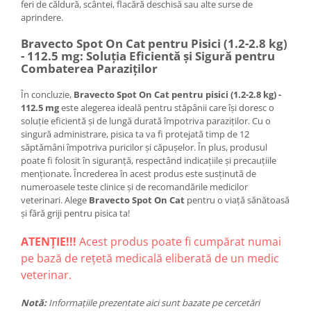
feri de căldură, scântei, flacără deschisă sau alte surse de
aprindere.
Bravecto Spot On Cat pentru Pisici (1.2-2.8 kg)
- 112.5 mg: Soluția Eficientă și Sigură pentru
Combaterea Paraziților
În concluzie,
Bravecto Spot On Cat pentru pisici (1.2-2.8 kg) -
112.5 mg
este alegerea ideală pentru stăpânii care își doresc o
soluție eficientă și de lungă durată împotriva paraziților. Cu o
singură administrare, pisica ta va fi protejată timp de 12
săptămâni împotriva puricilor și căpușelor. În plus, produsul
poate fi folosit în siguranță, respectând indicațiile și precauțiile
menționate. Încrederea în acest produs este susținută de
numeroasele teste clinice și de recomandările medicilor
veterinari. Alege
Bravecto Spot On Cat
pentru o viață sănătoasă
și fără griji pentru pisica ta!
ATENȚIE!!!
Acest produs poate fi cumpărat numai
pe bază de rețetă medicală eliberată de un medic
veterinar.
Notă:
Informațiile prezentate aici sunt bazate pe cercetări