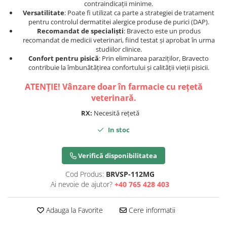
contraindicații minime.
Versatilitate
: Poate fi utilizat ca parte a strategiei de tratament
pentru controlul dermatitei alergice produse de purici (DAP).
Recomandat de specialiști
: Bravecto este un produs
recomandat de medicii veterinari, fiind testat și aprobat în urma
studiilor clinice.
Confort pentru pisică
: Prin eliminarea paraziților, Bravecto
contribuie la îmbunătățirea confortului și calității vieții pisicii.
ATENȚIE! Vânzare doar în farmacie cu rețetă
veterinară.
RX:
Necesită rețetă
In stoc
Verifică disponibilitatea
Cod Produs:
BRVSP-112MG
Ai nevoie de ajutor?
+40 765 428 403
Adauga la Favorite
Cere informatii