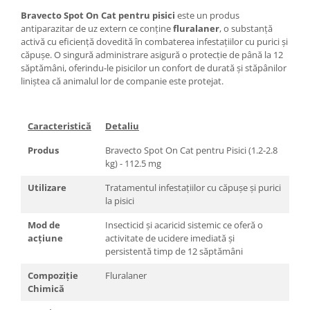
Bravecto Spot On Cat pentru pisici
este un produs
antiparazitar de uz extern ce conține
fluralaner
, o substanță
activă cu eficiență dovedită în combaterea infestațiilor cu purici și
căpușe. O singură administrare asigură o protecție de până la 12
săptămâni, oferindu-le pisicilor un confort de durată și stăpânilor
liniștea că animalul lor de companie este protejat.
Caracteristică
Detaliu
Produs
Bravecto Spot On Cat pentru Pisici (1.2-2.8
kg) - 112.5 mg
Utilizare
Tratamentul infestațiilor cu căpușe și purici
la pisici
Mod de
Insecticid și acaricid sistemic ce oferă o
acțiune
activitate de ucidere imediată și
persistentă timp de 12 săptămâni
Compoziție
Fluralaner
Chimică