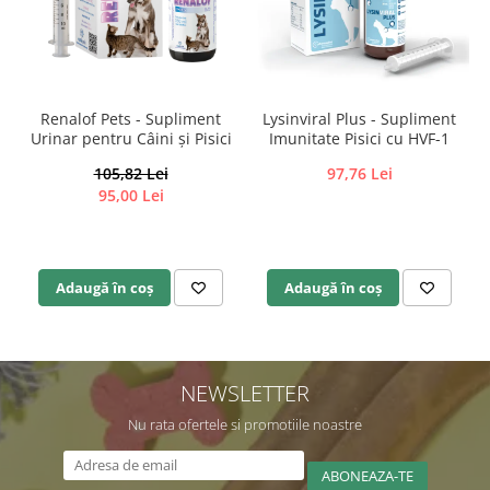
Renalof Pets - Supliment
Lysinviral Plus - Supliment
Urinar pentru Câini și Pisici
Imunitate Pisici cu HVF-1
105,82 Lei
97,76 Lei
95,00 Lei
Adaugă în coș
Adaugă în coș
NEWSLETTER
Nu rata ofertele si promotiile noastre