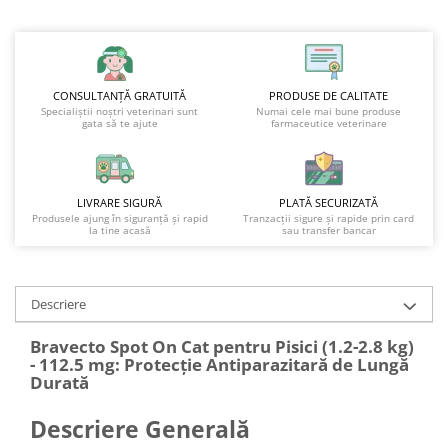
CONSULTANȚĂ GRATUITĂ
PRODUSE DE CALITATE
Specialiștii noștri veterinari sunt
Numai cele mai bune produse
gata să te ajute
farmaceutice veterinare
LIVRARE SIGURĂ
PLATĂ SECURIZATĂ
Produsele ajung în siguranță și rapid
Tranzacții sigure și rapide prin card
la tine acasă
sau transfer bancar
Descriere
Bravecto Spot On Cat pentru Pisici (1.2-2.8 kg)
- 112.5 mg: Protecție Antiparazitară de Lungă
Durată
Descriere Generală