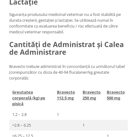
Lactație
Siguranța produsului medicinal veterinar nu a fost stabilită pe
durata creșterii, gestației și lactației. Se utilizează numai în
conformitate cu evaluarea beneficiu / risc efectuată de către
medicul veterinar responsabil.
Cantități de Administrat și Calea
de Administrare
Bravecto trebuie administrat în concordanță cu următorul tabel
(corespunzător cu doza de 40-94 fluralaner/kg greutate
corporală):
Greutatea
Bravecto
Bravecto
Bravecto
corporală (kg) pe
112.5 mg
250 mg
500 mg
pisică
1.2 – 2.8
1
>2.8 – 6.25
1
>6.25 – 12.5
1