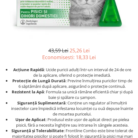
Afecțiuni hepatice
Afecțiuni hepatice
Afecțiuni neurologice
Afecțiuni neurologice
Afecțiuni oftalmice
Afecțiuni oftalmice
Afecțiuni oncologice
Afecțiuni oncologice
Afecțiuni otice
Afecțiuni otice
Afecțiuni renale și urinare
Afecțiuni respiratorii
43,59 Lei
25,26 Lei
Afecțiuni respiratorii
Afecțiuni renale și urinare
Economisesti:
18,33
Lei
Suplimente
Suplimente
Suplimente nutritive
Suplimente nutritive
Acțiune Rapidă
: Ucide puricii adulți într-un interval de 24 de ore
de la aplicare, oferind o protecție imediată.
Vitamine și minerale
Vitamine și minerale
Protecție de Lungă Durată
: Previne înmulțirea puricilor timp de
Hrană
Hrană
6 săptămâni după aplicare, asigurând o protecție continuă.
Rezistent la Apă
: Formula sa unică rămâne eficientă chiar și după
Hrană umedă
Hrană umedă
baie și spălare cu șampon.
Hrană uscată
Hrană uscată
Siguranță Suplimentară
: Conține un regulator al înmulțirii
insectelor care împiedică infestarea locuinței cu ouă depuse înainte
Recompense și snack-uri
Igienă
de moartea puricelui.
Igienă
Așternut Tofu / Nisip
Ușor de Aplicat
: Produsul este ușor de aplicat direct pe pielea
pisicii, fără a necesita înghițire sau intrarea în sângele acesteia.
Igienă orală
Igienă orală
Siguranță și Tolerabilitate
: Frontline Combo este bine tolerat de
Șampoane și balsamuri
Șampoane și balsamuri
majoritatea pisicilor și poate fi folosit în siguranță la pisici mai mari