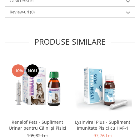
Caracteristici
Review-uri
(0)
PRODUSE SIMILARE
-10%
NOU
Renalof Pets - Supliment
Lysinviral Plus - Supliment
Urinar pentru Câini și Pisici
Imunitate Pisici cu HVF-1
105,82 Lei
97,76 Lei