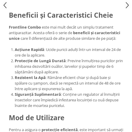
Beneficii și Caracteristici Cheie
Frontline Combo
este mai mult decât un simplu tratament
antiparazitar. Acesta oferă o serie de
beneficii și caracteristici
unice
care îl diferențiază de alte produse similare de pe piață:
Acțiune Rapidă
: Ucide puricii adulți într-un interval de 24 de
ore de la aplicare.
Protecție de Lungă Durată
: Previne înmulțirea puricilor prin
inhibarea dezvoltării ouălor, larvelor și pupelor timp de 6
săptămâni după aplicare.
Rezistent la Apă
: Rămâne eficient chiar și după baie și
spălare cu șampon, dacă se respectă un interval de 48 de ore
între aplicare și expunerea la apă.
Siguranță Suplimentară
: Conține un regulator al înmulțirii
insectelor care împiedică infestarea locuinței cu ouă depuse
înainte de moartea puricelui.
Mod de Utilizare
Pentru a asigura o
protecție eficientă
, este important să urmați