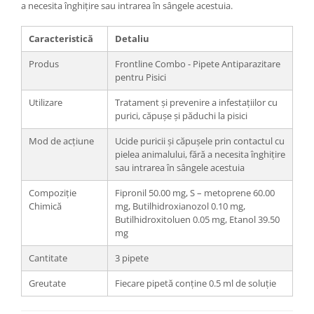
a necesita înghițire sau intrarea în sângele acestuia.
Caracteristică
Detaliu
Produs
Frontline Combo - Pipete Antiparazitare
pentru Pisici
Utilizare
Tratament și prevenire a infestațiilor cu
purici, căpușe și păduchi la pisici
Mod de acțiune
Ucide puricii și căpușele prin contactul cu
pielea animalului, fără a necesita înghițire
sau intrarea în sângele acestuia
Compoziție
Fipronil 50.00 mg, S – metoprene 60.00
Chimică
mg, Butilhidroxianozol 0.10 mg,
Butilhidroxitoluen 0.05 mg, Etanol 39.50
mg
Cantitate
3 pipete
Greutate
Fiecare pipetă conține 0.5 ml de soluție