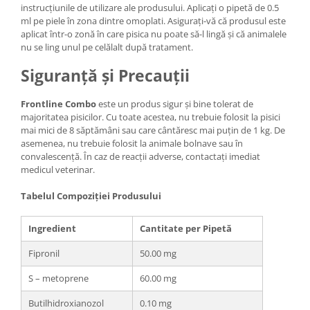
instrucțiunile de utilizare ale produsului. Aplicați o pipetă de 0.5
ml pe piele în zona dintre omoplati. Asigurați-vă că produsul este
aplicat într-o zonă în care pisica nu poate să-l lingă și că animalele
nu se ling unul pe celălalt după tratament.
Siguranță și Precauții
Frontline Combo
este un produs sigur și bine tolerat de
majoritatea pisicilor. Cu toate acestea, nu trebuie folosit la pisici
mai mici de 8 săptămâni sau care cântăresc mai puțin de 1 kg. De
asemenea, nu trebuie folosit la animale bolnave sau în
convalescență. În caz de reacții adverse, contactați imediat
medicul veterinar.
Tabelul Compoziției Produsului
Ingredient
Cantitate per Pipetă
Fipronil
50.00 mg
S – metoprene
60.00 mg
Butilhidroxianozol
0.10 mg