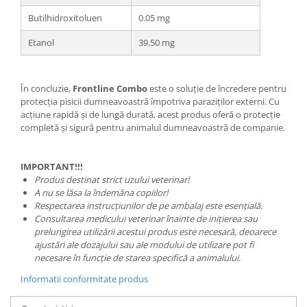
Butilhidroxitoluen
0.05 mg
Etanol
39.50 mg
În concluzie,
Frontline Combo
este o soluție de încredere pentru
protecția pisicii dumneavoastră împotriva paraziților externi. Cu
acțiune rapidă și de lungă durată, acest produs oferă o protecție
completă și sigură pentru animalul dumneavoastră de companie.
IMPORTANT!!!
Produs destinat strict uzului veterinar!
A nu se lăsa la îndemâna copiilor!
Respectarea instrucțiunilor de pe ambalaj este esențială.
Consultarea medicului veterinar înainte de inițierea sau
prelungirea utilizării acestui produs este necesară, deoarece
ajustări ale dozajului sau ale modului de utilizare pot fi
necesare în funcție de starea specifică a animalului.
Informatii conformitate produs