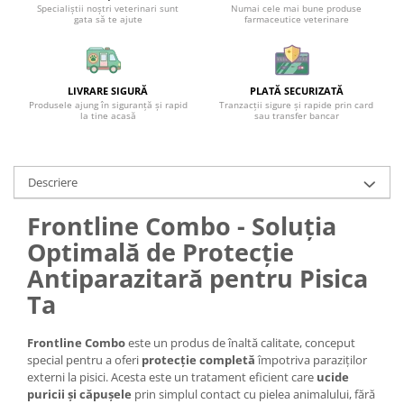
Specialiștii noștri veterinari sunt
Numai cele mai bune produse
gata să te ajute
farmaceutice veterinare
LIVRARE SIGURĂ
PLATĂ SECURIZATĂ
Produsele ajung în siguranță și rapid
Tranzacții sigure și rapide prin card
la tine acasă
sau transfer bancar
Descriere
Frontline Combo - Soluția
Optimală de Protecție
Antiparazitară pentru Pisica
Ta
Frontline Combo
este un produs de înaltă calitate, conceput
special pentru a oferi
protecție completă
împotriva paraziților
externi la pisici. Acesta este un tratament eficient care
ucide
puricii și căpușele
prin simplul contact cu pielea animalului, fără