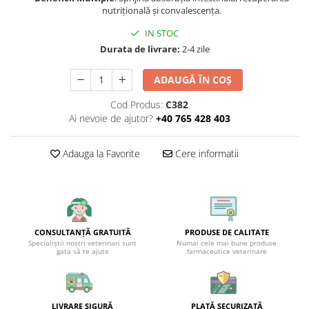
nutrițională și convalescența.
IN STOC
Durata de livrare:
2-4 zile
ADAUGĂ ÎN COȘ
Cod Produs:
C382
Ai nevoie de ajutor?
+40 765 428 403
Adauga la Favorite
Cere informatii
CONSULTANȚĂ GRATUITĂ
PRODUSE DE CALITATE
Specialiștii noștri veterinari sunt
Numai cele mai bune produse
gata să te ajute
farmaceutice veterinare
LIVRARE SIGURĂ
PLATĂ SECURIZATĂ