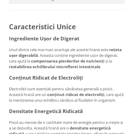
Caracteristici Unice
Ingrediente Ușor de Digerat
Unul dintre cele mai mari avantaje ale acestei hrane este
rețeta
ușor digerabilă
. Aceasta conține ingrediente ușor de digerat,
care ajută la
compensarea pierderilor de nutrienți
și la
restabilirea echilibrului microflorei intestinale
.
Conținut Ridicat de Electroliți
Electroliții sunt esențiali pentru sănătatea generală a pisicii.
Această hrană are un
conținut ridicat de electroliți
, care ajută
la menținerea unui echilibru sănătos al fluidelor în organism.
Densitate Energetică Ridicată
Pisoii au nevoie de o cantitate mare de energie pentru a crește și
a se dezvolta. Această hrană are o
densitate energetică
ridicată
, care satisface cerințele pisicilor tinere, aflate în perioada