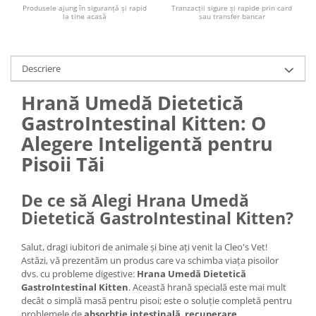
Produsele ajung în siguranță și rapid
Tranzacții sigure și rapide prin card
la tine acasă
sau transfer bancar
Descriere
Hrană Umedă Dietetică
GastroIntestinal Kitten: O
Alegere Inteligentă pentru
Pisoii Tăi
De ce să Alegi Hrana Umedă
Dietetică GastroIntestinal Kitten?
Salut, dragi iubitori de animale și bine ați venit la Cleo's Vet!
Astăzi, vă prezentăm un produs care va schimba viața pisoilor
dvs. cu probleme digestive:
Hrana Umedă Dietetică
GastroIntestinal Kitten
. Această hrană specială este mai mult
decât o simplă masă pentru pisoi; este o soluție completă pentru
problemele de
absorbție intestinală
,
recuperare