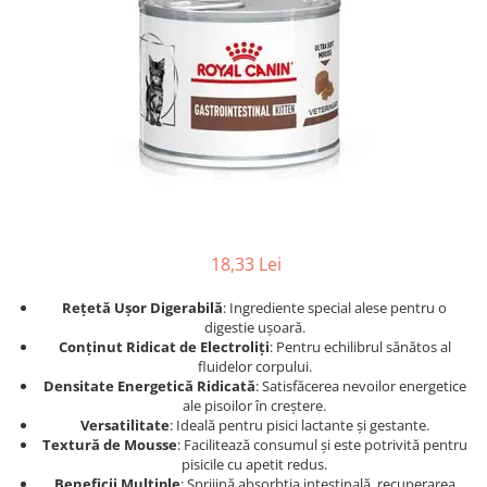
Afecțiuni hepatice
Afecțiuni hepatice
Afecțiuni neurologice
Afecțiuni neurologice
Afecțiuni oftalmice
Afecțiuni oftalmice
Afecțiuni oncologice
Afecțiuni oncologice
Afecțiuni otice
Afecțiuni otice
Afecțiuni renale și urinare
Afecțiuni respiratorii
Afecțiuni respiratorii
Afecțiuni renale și urinare
Suplimente
Suplimente
Suplimente nutritive
Suplimente nutritive
18,33 Lei
Vitamine și minerale
Vitamine și minerale
Hrană
Hrană
Rețetă Ușor Digerabilă
: Ingrediente special alese pentru o
digestie ușoară.
Hrană umedă
Hrană umedă
Conținut Ridicat de Electroliți
: Pentru echilibrul sănătos al
Hrană uscată
Hrană uscată
fluidelor corpului.
Recompense și snack-uri
Igienă
Densitate Energetică Ridicată
: Satisfăcerea nevoilor energetice
ale pisoilor în creștere.
Igienă
Așternut Tofu / Nisip
Versatilitate
: Ideală pentru pisici lactante și gestante.
Textură de Mousse
: Facilitează consumul și este potrivită pentru
Igienă orală
Igienă orală
pisicile cu apetit redus.
Șampoane și balsamuri
Șampoane și balsamuri
Beneficii Multiple
: Sprijină absorbția intestinală, recuperarea