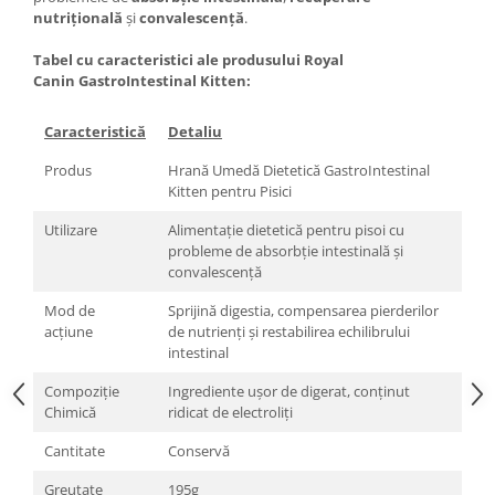
nutrițională
și
convalescență
.
Tabel cu caracteristici ale produsului Royal
Canin GastroIntestinal Kitten:
Caracteristică
Detaliu
Produs
Hrană Umedă Dietetică GastroIntestinal
Kitten pentru Pisici
Utilizare
Alimentație dietetică pentru pisoi cu
probleme de absorbție intestinală și
convalescență
Mod de
Sprijină digestia, compensarea pierderilor
acțiune
de nutrienți și restabilirea echilibrului
intestinal
Compoziție
Ingrediente ușor de digerat, conținut
Chimică
ridicat de electroliți
Cantitate
Conservă
Greutate
195g