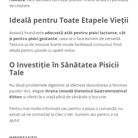
de creștere.
Ideală pentru Toate Etapele Vieții
Această hrană este
adecvată atât pentru pisici lactante, cât
și pentru pisici gestante
, ceea ce o face extrem de versatilă.
Textura sa de mousse foarte moale facilitează consumul, fiind
ideală pentru pisicile cu apetit redus.
O Investiție în Sănătatea Pisicii
Tale
Nu lăsați problemele digestive să afecteze dezvoltarea și fericirea
pisoilor dvs. Alegeți
Hrana Umedă Dietetică GastroIntestinal
Kitten
și oferiți-le o viață plină de sănătate și bucurie.
Pentru mai multe informații sau pentru a plasa o comandă, nu
ezitați să ne contactați la Cleo's Vet. Suntem aici pentru a vă
ajuta!
IMPORTANT!!!