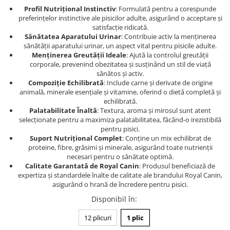
Profil Nutrițional Instinctiv
: Formulată pentru a corespunde
preferințelor instinctive ale pisicilor adulte, asigurând o acceptare și
satisfacție ridicată.
Sănătatea Aparatului Urinar
: Contribuie activ la menținerea
sănătății aparatului urinar, un aspect vital pentru pisicile adulte.
Menținerea Greutății Ideale
: Ajută la controlul greutății
corporale, prevenind obezitatea și susținând un stil de viață
sănătos și activ.
Compoziție Echilibrată
: Include carne și derivate de origine
animală, minerale esențiale și vitamine, oferind o dietă completă și
echilibrată.
Palatabilitate Înaltă
: Textura, aroma și mirosul sunt atent
selecționate pentru a maximiza palatabilitatea, făcând-o irezistibilă
pentru pisici.
Suport Nutrițional Complet
: Conține un mix echilibrat de
proteine, fibre, grăsimi și minerale, asigurând toate nutrienții
necesari pentru o sănătate optimă.
Calitate Garantată de Royal Canin
: Produsul beneficiază de
expertiza și standardele înalte de calitate ale brandului Royal Canin,
asigurând o hrană de încredere pentru pisici.
Disponibil în
:
12 plicuri
1 plic