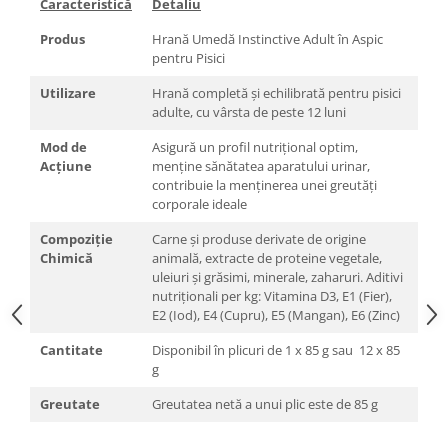
Caracteristică
Detaliu
Produs
Hrană Umedă Instinctive Adult în Aspic
pentru Pisici
Utilizare
Hrană completă și echilibrată pentru pisici
adulte, cu vârsta de peste 12 luni
Mod de
Asigură un profil nutrițional optim,
Acțiune
menține sănătatea aparatului urinar,
contribuie la menținerea unei greutăți
corporale ideale
Compoziție
Carne și produse derivate de origine
Chimică
animală, extracte de proteine vegetale,
uleiuri și grăsimi, minerale, zaharuri. Aditivi
nutriționali per kg: Vitamina D3, E1 (Fier),
E2 (Iod), E4 (Cupru), E5 (Mangan), E6 (Zinc)
Cantitate
Disponibil în plicuri de 1 x 85 g sau 12 x 85
g
Greutate
Greutatea netă a unui plic este de 85 g