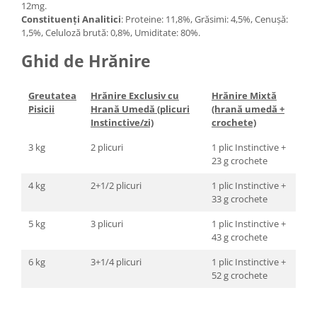
12mg.
Constituenți Analitici
: Proteine: 11,8%, Grăsimi: 4,5%, Cenușă:
1,5%, Celuloză brută: 0,8%, Umiditate: 80%.
Ghid de Hrănire
Greutatea
Hrănire Exclusiv cu
Hrănire Mixtă
Pisicii
Hrană Umedă (plicuri
(hrană umedă +
Instinctive/zi)
crochete)
3 kg
2 plicuri
1 plic Instinctive +
23 g crochete
4 kg
2+1/2 plicuri
1 plic Instinctive +
33 g crochete
5 kg
3 plicuri
1 plic Instinctive +
43 g crochete
6 kg
3+1/4 plicuri
1 plic Instinctive +
52 g crochete