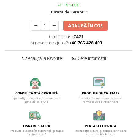
IN STOC
Durata de livrare:
1
ADAUGĂ ÎN COȘ
Cod Produs:
C421
Ai nevoie de ajutor?
+40 765 428 403
Adauga la Favorite
Cere informatii
CONSULTANȚĂ GRATUITĂ
PRODUSE DE CALITATE
Specialiștii noștri veterinari sunt
Numai cele mai bune produse
gata să te ajute
farmaceutice veterinare
LIVRARE SIGURĂ
PLATĂ SECURIZATĂ
Produsele ajung în siguranță și rapid
Tranzacții sigure și rapide prin card
la tine acasă
sau transfer bancar