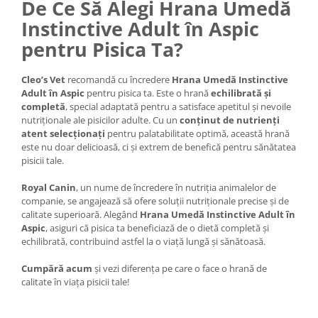
De Ce Să Alegi Hrana Umedă
Instinctive Adult în Aspic
pentru Pisica Ta?
Cleo’s Vet
recomandă cu încredere
Hrana Umedă Instinctive
Adult în Aspic
pentru pisica ta. Este o hrană
echilibrată și
completă
, special adaptată pentru a satisface apetitul și nevoile
nutriționale ale pisicilor adulte. Cu un
conținut de nutrienți
atent selecționați
pentru palatabilitate optimă, această hrană
este nu doar delicioasă, ci și extrem de benefică pentru sănătatea
pisicii tale.
Royal Canin
, un nume de încredere în nutriția animalelor de
companie, se angajează să ofere soluții nutriționale precise și de
calitate superioară. Alegând
Hrana Umedă Instinctive Adult în
Aspic
, asiguri că pisica ta beneficiază de o dietă completă și
echilibrată, contribuind astfel la o viață lungă și sănătoasă.
Cumpără acum
și vezi diferența pe care o face o hrană de
calitate în viața pisicii tale!