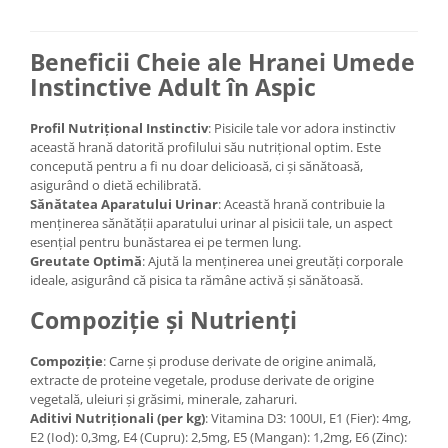
Beneficii Cheie ale Hranei Umede
Instinctive Adult în Aspic
Profil Nutrițional Instinctiv
: Pisicile tale vor adora instinctiv
această hrană datorită profilului său nutrițional optim. Este
concepută pentru a fi nu doar delicioasă, ci și sănătoasă,
asigurând o dietă echilibrată.
Sănătatea Aparatului Urinar
: Această hrană contribuie la
menținerea sănătății aparatului urinar al pisicii tale, un aspect
esențial pentru bunăstarea ei pe termen lung.
Greutate Optimă
: Ajută la menținerea unei greutăți corporale
ideale, asigurând că pisica ta rămâne activă și sănătoasă.
Compoziție și Nutrienți
Compoziție
: Carne și produse derivate de origine animală,
extracte de proteine vegetale, produse derivate de origine
vegetală, uleiuri și grăsimi, minerale, zaharuri.
Aditivi Nutriționali (per kg)
: Vitamina D3: 100UI, E1 (Fier): 4mg,
E2 (Iod): 0,3mg, E4 (Cupru): 2,5mg, E5 (Mangan): 1,2mg, E6 (Zinc):